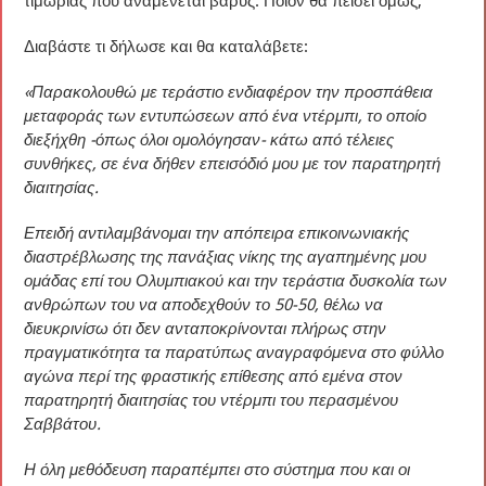
τιμωρίας που αναμένεται βαρύς. Ποιον θα πείσει όμως;
Διαβάστε τι δήλωσε και θα καταλάβετε:
«Παρακολουθώ με τεράστιο ενδιαφέρον την προσπάθεια
μεταφοράς των εντυπώσεων από ένα ντέρμπι, το οποίο
διεξήχθη -όπως όλοι ομολόγησαν- κάτω από τέλειες
συνθήκες, σε ένα δήθεν επεισόδιό μου με τον παρατηρητή
διαιτησίας.
Επειδή αντιλαμβάνομαι την απόπειρα επικοινωνιακής
διαστρέβλωσης της πανάξιας νίκης της αγαπημένης μου
ομάδας επί του Ολυμπιακού και την τεράστια δυσκολία των
ανθρώπων του να αποδεχθούν το 50-50, θέλω να
διευκρινίσω ότι δεν ανταποκρίνονται πλήρως στην
πραγματικότητα τα παρατύπως αναγραφόμενα στο φύλλο
αγώνα περί της φραστικής επίθεσης από εμένα στον
παρατηρητή διαιτησίας του ντέρμπι του περασμένου
Σαββάτου.
Η όλη μεθόδευση παραπέμπει στο σύστημα που και οι