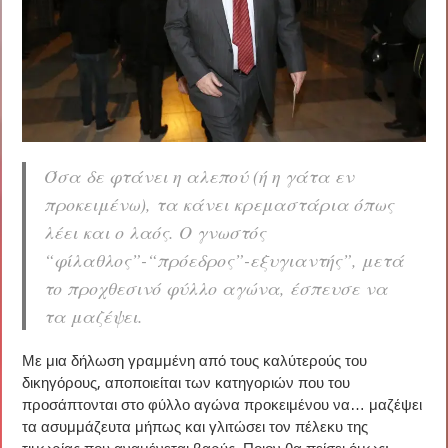
Όσα δε φτάνει η αλεπού (ή η γάτα εν
προκειμένω), τα κάνει κρεμαστάρια όπως
λέει και ο λαός. Ο γνωστός
“φίλαθλος”-“πρόεδρος”-εξυγιαντής”, μετά
το προχθεσινό φύλλο αγώνα, έσπευσε να
τα μαζέψει.
Με μια δήλωση γραμμένη από τους καλύτερούς του
δικηγόρους, αποποιείται των κατηγοριών που του
προσάπτονται στο φύλλο αγώνα προκειμένου να… μαζέψει
τα ασυμμάζευτα μήπως και γλιτώσει τον πέλεκυ της