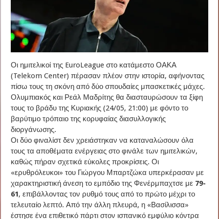
Οι ημιτελικοί της EuroLeague στο κατάμεστο ΟΑΚΑ
(Telekom Center) πέρασαν πλέον στην ιστορία, αφήνοντας
πίσω τους τη σκόνη από δύο σπουδαίες μπασκετικές μάχες.
Ολυμπιακός και Ρεάλ Μαδρίτης θα διασταυρώσουν τα ξίφη
τους το βράδυ της Κυριακής (24/05, 21:00) με φόντο το
βαρύτιμο τρόπαιο της κορυφαίας διασυλλογικής
διοργάνωσης.
Οι δύο φιναλίστ δεν χρειάστηκαν να καταναλώσουν όλα
τους τα αποθέματα ενέργειας στο φινάλε των ημιτελικών,
καθώς πήραν σχετικά εύκολες προκρίσεις. Οι
«ερυθρόλευκοι» του Γιώργου Μπαρτζώκα υπερκέρασαν με
χαρακτηριστική άνεση το εμπόδιο της Φενέρμπαχτσε με
79-
61
, επιβάλλοντας τον ρυθμό τους από το πρώτο μέχρι το
τελευταίο λεπτό. Από την άλλη πλευρά, η «Βασίλισσα»
έστησε ένα επιθετικό πάρτι στον ισπανικό εμφύλιο κόντρα