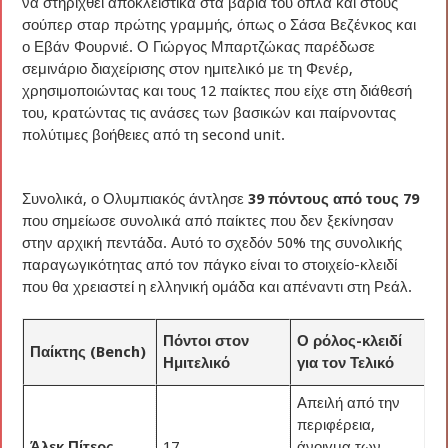
να στηριχθεί αποκλειστικά στα βαριά του όπλα και στους
σούπερ σταρ πρώτης γραμμής, όπως ο Σάσα Βεζένκος και
ο Εβάν Φουρνιέ. Ο Γιώργος Μπαρτζώκας παρέδωσε
σεμινάριο διαχείρισης στον ημιτελικό με τη Φενέρ,
χρησιμοποιώντας και τους 12 παίκτες που είχε στη διάθεσή
του, κρατώντας τις ανάσες των βασικών και παίρνοντας
πολύτιμες βοήθειες από τη second unit.
Συνολικά, ο Ολυμπιακός άντλησε
39 πόντους από τους 79
που σημείωσε συνολικά από παίκτες που δεν ξεκίνησαν
στην αρχική πεντάδα. Αυτό το σχεδόν 50% της συνολικής
παραγωγικότητας από τον πάγκο είναι το στοιχείο-κλειδί
που θα χρειαστεί η ελληνική ομάδα και απέναντι στη Ρεάλ.
Πόντοι στον
Ο ρόλος-κλειδί
Παίκτης (Bench)
Ημιτελικό
για τον Τελικό
Απειλή από την
περιφέρεια,
Άλεκ Πίτερς
17
άνοιγμα των