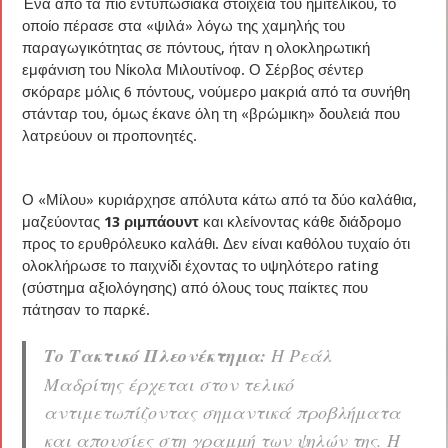
Ένα από τα πιο εντυπωσιακά στοιχεία του ημιτελικού, το
οποίο πέρασε στα «ψιλά» λόγω της χαμηλής του
παραγωγικότητας σε πόντους, ήταν η ολοκληρωτική
εμφάνιση του Νίκολα Μιλουτίνοφ. Ο Σέρβος σέντερ
σκόραρε μόλις 6 πόντους, νούμερο μακριά από τα συνήθη
στάνταρ του, όμως έκανε όλη τη «βρώμικη» δουλειά που
λατρεύουν οι προπονητές.
Ο «Μίλου» κυριάρχησε απόλυτα κάτω από τα δύο καλάθια,
μαζεύοντας
13 ριμπάουντ
και κλείνοντας κάθε διάδρομο
προς το ερυθρόλευκο καλάθι. Δεν είναι καθόλου τυχαίο ότι
ολοκλήρωσε το παιχνίδι έχοντας το υψηλότερο rating
(σύστημα αξιολόγησης) από όλους τους παίκτες που
πάτησαν το παρκέ.
Το Τακτικό Πλεονέκτημα:
Η Ρεάλ
Μαδρίτης έρχεται στον τελικό
αντιμετωπίζοντας σημαντικά προβλήματα
και απουσίες στη γραμμή των ψηλών της. Η