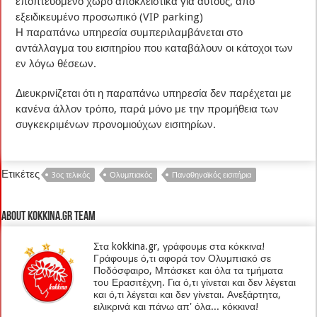
εποπτευόμενο χώρο αποκλειστικά για αυτούς, από
εξειδικευμένο προσωπικό (VIP parking)
Η παραπάνω υπηρεσία συμπεριλαμβάνεται στο
αντάλλαγμα του εισιτηρίου που καταβάλουν οι κάτοχοι των
εν λόγω θέσεων.
Διευκρινίζεται ότι η παραπάνω υπηρεσία δεν παρέχεται με
κανένα άλλον τρόπο, παρά μόνο με την προμήθεια των
συγκεκριμένων προνομιούχων εισιτηρίων.
Ετικέτες
3ος τελικός
Ολυμπιακός
Παναθηναϊκός εισιτήρια
About kokkina.gr TEAM
Στα kokkina.gr, γράφουμε στα κόκκινα!
Γράφουμε ό,τι αφορά τον Ολυμπιακό σε
Ποδόσφαιρο, Μπάσκετ και όλα τα τμήματα
του Ερασιτέχνη. Για ό,τι γίνεται και δεν λέγεται
και ό,τι λέγεται και δεν γίνεται. Ανεξάρτητα,
ειλικρινά και πάνω απ' όλα... κόκκινα!