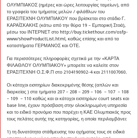
ΟΛΥΜΠΙΑΚΟΣ (ημέρες και ώρες λειτουργίας ταμείων), από
το γραφείο του τμήματος μελών / φιλάθλων του
ΕΡΑΣΙΤΕΧΝΗ ΟΛΥΜΠΙΑΚΟΥ που βρίσκεται στο στάδιο Γ.
ΚΑΡΑΪΣΚΑΚΗΣ (κάτω από την θύρα 19 – Εμπορική Στοά),
μέσω του ΙΝΤΕΡΝΕΤ στο
http://buy.tickethour.com/osfp-
www/showProductList.html
, καθώς επίσης και από τα
καταστήματα ΓΕΡΜΑΝΟΣ και ΟΤΕ.
Για περισσότερες πληροφορίες σχετικά με την «ΚΑΡΤΑ
ΦΙΛΑΘΛΟΥ ΟΛΥΜΠΙΑΚΟΥ» μπορείτε να καλείτε στον
ΕΡΑΣΙΤΕΧΝΗ Ο.Σ.Φ.Π στο 2104190902-4 και 2111007060.
Οι κάτοχοι εισιτηρίων διακεκριμένης θέσης (απλών και
διαρκείας ) στα τμήματα 207 – 208 – 209 – 106 – 107 – 108
– 109 – 110 καθώς και οι κάτοχοι εισιτηρίων court seats και
base line, έχουν πρόσβαση στην ολοκληρωμένη υπηρεσία
και το ειδικό προνόμιο που παρέχει η ΚΑΕ Ολυμπιακός προς
τους πελάτες αυτής της κατηγορίας, η οποία περιλαμβάνει:
1) τη δυνατότητα στάθμευσης του οχήματος τους σε ειδικά