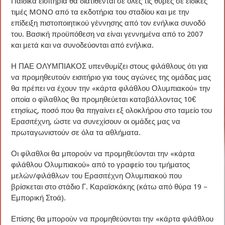
Παιδικά εισιτήρια θα διατίθενται σε όλες τις θύρες σε ειδικές
τιμές MONO από τα εκδοτήρια του σταδίου και με την
επίδειξη πιστοποιητικού γέννησης από τον ενήλικα συνοδό
του. Βασική προϋπόθεση να είναι γεννημένα από το 2007
και μετά και να συνοδεύονται από ενήλικα.
Η ΠΑΕ ΟΛΥΜΠΙΑΚΟΣ υπενθυμίζει στους φιλάθλους ότι για
να προμηθευτούν εισιτήριο για τους αγώνες της ομάδας μας
θα πρέπει να έχουν την «κάρτα φιλάθλου Ολυμπιακού» την
οποία ο φίλαθλος θα προμηθεύεται καταβάλλοντας 10€
ετησίως, ποσό που θα πηγαίνει εξ ολοκλήρου στο ταμείο του
Ερασιτέχνη, ώστε να συνεχίσουν οι ομάδες μας να
πρωταγωνιστούν σε όλα τα αθλήματα.
Οι φίλαθλοι θα μπορούν να προμηθεύονται την «κάρτα
φιλάθλου Ολυμπιακού» από το γραφείο του τμήματος
μελών/φιλάθλων του Ερασιτέχνη Ολυμπιακού που
βρίσκεται στο στάδιο Γ. Καραϊσκάκης (κάτω από θύρα 19 –
Εμπορική Στοά).
Επίσης θα μπορούν να προμηθεύονται την «κάρτα φιλάθλου