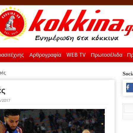
ασιτέχνης
Αρθρογραφία
WEB TV
Πρωτοσέλιδα
Πρ
φές
Soci
ές
4/2017