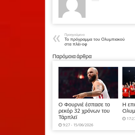
Προηγούμενο
Το πρόγραμμα του Ολυμπιακού
στα πλέι-οφ
Παρόμοια άρθρα
Ο Φουρνιέ έσπασε το
Η επ
ρεκόρ 32 χρόνων του
Ολυμ
Τάρπλεϊ
17:2
9:27 - 15/06/2026