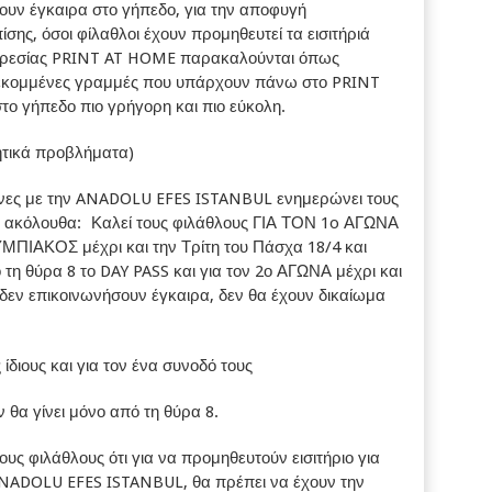
ουν έγκαιρα στο γήπεδο, για την αποφυγή
σης, όσοι φίλαθλοι έχουν προμηθευτεί τα εισιτήριά
πηρεσίας PRINT AT HOME παρακαλούνται όπως
ιακεκομμένες γραμμές που υπάρχουν πάνω στο PRINT
στο γήπεδο πιο γρήγορη και πιο εύκολη.
τικά προβλήματα)
νες με την ANADOLU EFES ISTANBUL ενημερώνει τους
α ακόλουθα: Καλεί τους φιλάθλους ΓΙΑ ΤΟΝ 1o ΑΓΩΝΑ
ΜΠΙΑΚΟΣ μέχρι και την Τρίτη του Πάσχα 18/4 και
η θύρα 8 το DAY PASS και για τον 2ο ΑΓΩΝΑ μέχρι και
 δεν επικοινωνήσουν έγκαιρα, δεν θα έχουν δικαίωμα
ίδιους και για τον ένα συνοδό τους
θα γίνει μόνο από τη θύρα 8.
 φιλάθλους ότι για να προμηθευτούν εισιτήριο για
ANADOLU EFES ISTANBUL, θα πρέπει να έχουν την