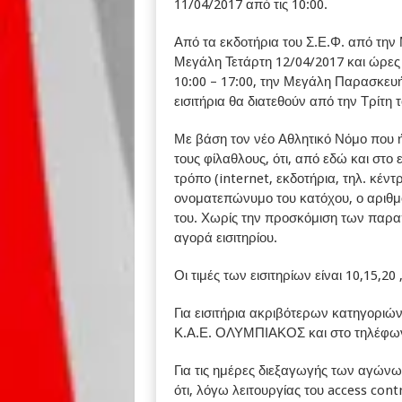
11/04/2017 από τις 10:00.
Από τα εκδοτήρια του Σ.Ε.Φ. από την 
Μεγάλη Τετάρτη 12/04/2017 και ώρες 
10:00 – 17:00, την Μεγάλη Παρασκευή
εισιτήρια θα διατεθούν από την Τρίτη 
Με βάση τον νέο Αθλητικό Νόμο που 
τους φίλαθλους, ότι, από εδώ και στο 
τρόπο (internet, εκδοτήρια, τηλ. κέντρ
ονοματεπώνυμο του κατόχου, ο αριθμ
του. Χωρίς την προσκόμιση των παραπ
αγορά εισιτηρίου.
Οι τιμές των εισιτηρίων είναι 10,15,20
Για εισιτήρια ακριβότερων κατηγοριώ
Κ.Α.Ε. ΟΛΥΜΠΙΑΚΟΣ και στο τηλέφω
Για τις ημέρες διεξαγωγής των αγών
ότι, λόγω λειτουργίας του access con