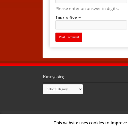
Please enter an answer in digits:
four × five =
Κατηγορίες
Κατηγορίες
© Copyright 2026, All Rights Reserved
This website uses cookies to improve y