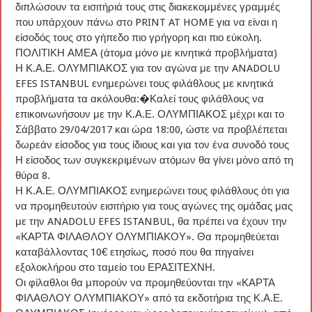
διπλώσουν τα εισιτήριά τους στις διακεκομμένες γραμμές
που υπάρχουν πάνω στο PRINT AT HOME για να είναι η
είσοδός τους στο γήπεδο πιο γρήγορη και πιο εύκολη.
ΠΟΛΙΤΙΚΗ ΑΜΕΑ (άτομα μόνο με κινητικά προβλήματα)
Η Κ.Α.Ε. ΟΛΥΜΠΙΑΚΟΣ για τον αγώνα με την ANADOLU
EFES ISTANBUL ενημερώνει τους φιλάθλους με κινητικά
προβλήματα τα ακόλουθα:�Καλεί τους φιλάθλους να
επικοινωνήσουν με την Κ.Α.Ε. ΟΛΥΜΠΙΑΚΟΣ μέχρι και το
Σάββατο 29/04/2017 και ώρα 18:00, ώστε να προβλέπεται
δωρεάν είσοδος για τους ίδιους και για τον ένα συνοδό τους
Η είσοδος των συγκεκριμένων ατόμων θα γίνει μόνο από τη
θύρα 8.
Η Κ.Α.Ε. ΟΛΥΜΠΙΑΚΟΣ ενημερώνει τους φιλάθλους ότι για
να προμηθευτούν εισιτήριο για τους αγώνες της ομάδας μας
με την ANADOLU EFES ISTANBUL, θα πρέπει να έχουν την
«ΚΑΡΤΑ ΦΙΛΑΘΛΟΥ ΟΛΥΜΠΙΑΚΟΥ». Θα προμηθεύεται
καταβάλλοντας 10€ ετησίως, ποσό που θα πηγαίνει
εξολοκλήρου στο ταμείο του ΕΡΑΣΙΤΕΧΝΗ.
Οι φίλαθλοι θα μπορούν να προμηθεύονται την «ΚΑΡΤΑ
ΦΙΛΑΘΛΟΥ ΟΛΥΜΠΙΑΚΟΥ» από τα εκδοτήρια της Κ.Α.Ε.