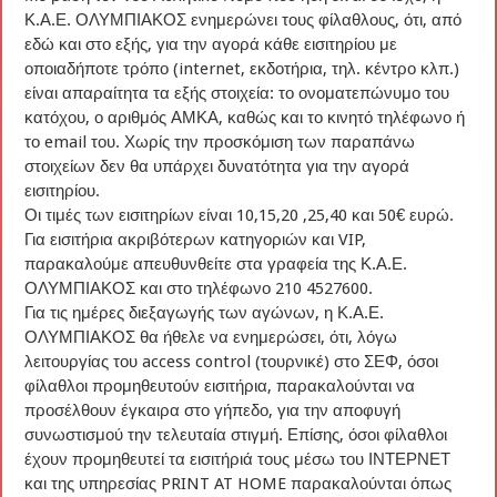
Κ.Α.Ε. ΟΛΥΜΠΙΑΚΟΣ ενημερώνει τους φίλαθλους, ότι, από
εδώ και στο εξής, για την αγορά κάθε εισιτηρίου με
οποιαδήποτε τρόπο (internet, εκδοτήρια, τηλ. κέντρο κλπ.)
είναι απαραίτητα τα εξής στοιχεία: το ονοματεπώνυμο του
κατόχου, ο αριθμός ΑΜΚΑ, καθώς και το κινητό τηλέφωνο ή
το email του. Χωρίς την προσκόμιση των παραπάνω
στοιχείων δεν θα υπάρχει δυνατότητα για την αγορά
εισιτηρίου.
Οι τιμές των εισιτηρίων είναι 10,15,20 ,25,40 και 50€ ευρώ.
Για εισιτήρια ακριβότερων κατηγοριών και VIP,
παρακαλούμε απευθυνθείτε στα γραφεία της Κ.Α.Ε.
ΟΛΥΜΠΙΑΚΟΣ και στο τηλέφωνο 210 4527600.
Για τις ημέρες διεξαγωγής των αγώνων, η Κ.Α.Ε.
ΟΛΥΜΠΙΑΚΟΣ θα ήθελε να ενημερώσει, ότι, λόγω
λειτουργίας του access control (τουρνικέ) στο ΣΕΦ, όσοι
φίλαθλοι προμηθευτούν εισιτήρια, παρακαλούνται να
προσέλθουν έγκαιρα στο γήπεδο, για την αποφυγή
συνωστισμού την τελευταία στιγμή. Επίσης, όσοι φίλαθλοι
έχουν προμηθευτεί τα εισιτήριά τους μέσω του ΙΝΤΕΡΝΕΤ
και της υπηρεσίας PRINT AT HOME παρακαλούνται όπως