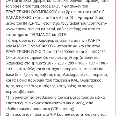
ΟΛΥΜΠΙΑΚΟΣ (ημέρες και ώρες λειτουργίας ταμείων), από
το γραφείο του τμήματος μελών / φιλάθλων του
ΕΡΑΣΙΤΕΧΝΗ ΟΛΥΜΠΙΑΚΟΥ που βρίσκεται στο στάδιο Γ.
ΚΑΡΑΪΣΚΑΚΗΣ (κάτω από την θύρα 19 – Εμπορική Στοά),
μέσω του ΙΝΤΕΡΝΕΤ στο http://buy.tickethour.com/osfp-
www/showProductList.html, καθώς επίσης και από τα
καταστήματα ΓΕΡΜΑΝΟΣ και ΟΤΕ.
Για περισσότερες πληροφορίες σχετικά με την «ΚΑΡΤΑ
ΦΙΛΑΘΛΟΥ ΟΛΥΜΠΙΑΚΟΥ» μπορείτε να καλείτε στον
ΕΡΑΣΙΤΕΧΝΗ Ο.Σ.Φ.Π στο 2104190902-4 και 2111007060.
Οι κάτοχοι εισιτηρίων διακεκριμένης θέσης (απλών και
διαρκείας) στα τμήματα 207 – 208 – 209 – 106 – 107 – 108 –
109 – 110 καθώς και οι κάτοχοι εισιτηρίων court seats και
base line, έχουν πρόσβαση στις ολοκληρωμένες υπηρεσίες
και τα ειδικά προνόμια που παρέχει η ΚΑΕ Ολυμπιακός
προς τους πελάτες αυτής της κατηγορίας, οι οποίες
περιλαμβάνουν:
1) τη δυνατότητα στάθμευσης του οχήματος τους σε ειδικά
εποπτευόμενο χώρο αποκλειστικά για αυτούς, από
εξειδικευμένο προσωπικό (VIP parking)
2) τη συμμετοχή τους στο VIP Lounge κατά τη διάρκεια του