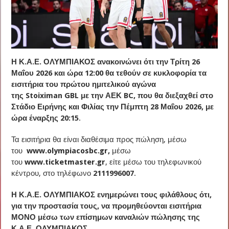
Η Κ.Α.Ε. ΟΛΥΜΠΙΑΚΟΣ ανακοινώνει ότι την Τρίτη 26
Μαΐου 2026 και ώρα 12:00 θα τεθούν σε κυκλοφορία τα
εισιτήρια του πρώτου ημιτελικού αγώνα
της
Stoiximan
GBL
με την ΑΕΚ
BC
, που θα διεξαχθεί στο
Στάδιο Ειρήνης και Φιλίας την Πέμπτη 28 Μαΐου 2026, με
ώρα έναρξης 20:15
.
Τα εισιτήρια θα είναι διαθέσιμα προς πώληση, μέσω
του
www
.
olympiacosbc
.
gr
,
μέσω
του
www
.
ticketmaster
.
gr
, είτε μέσω του τηλεφωνικού
κέντρου, στο τηλέφωνο
2111996007
.
Η Κ.Α.Ε. ΟΛΥΜΠΙΑΚΟΣ ενημερώνει τους φιλάθλους ότι,
για την προστασία τους, να προμηθεύονται εισιτήρια
ΜΟΝΟ μέσω των επίσημων καναλιών πώλησης της
Κ.Α.Ε. ΟΛΥΜΠΙΑΚΟΣ.