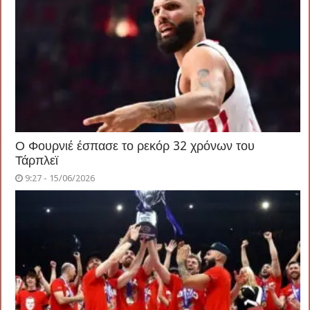
Ο Φουρνιέ έσπασε το ρεκόρ 32 χρόνων του
Τάρπλεϊ
9:27 - 15/06/2026