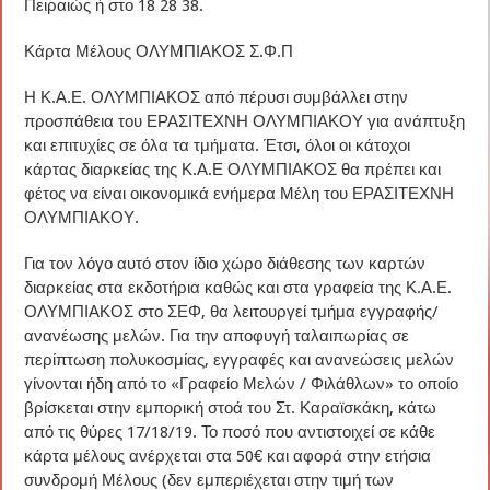
Πειραιώς ή στο 18 28 38.
Κάρτα Μέλους ΟΛΥΜΠΙΑΚΟΣ Σ.Φ.Π
Η Κ.Α.Ε. ΟΛΥΜΠΙΑΚΟΣ από πέρυσι συμβάλλει στην
προσπάθεια του ΕΡΑΣΙΤΕΧΝΗ ΟΛΥΜΠΙΑΚΟΥ για ανάπτυξη
και επιτυχίες σε όλα τα τμήματα. Έτσι, όλοι οι κάτοχοι
κάρτας διαρκείας της Κ.Α.Ε ΟΛΥΜΠΙΑΚΟΣ θα πρέπει και
φέτος να είναι οικονομικά ενήμερα Μέλη του ΕΡΑΣΙΤΕΧΝΗ
ΟΛΥΜΠΙΑΚΟΥ.
Για τον λόγο αυτό στον ίδιο χώρο διάθεσης των καρτών
διαρκείας στα εκδοτήρια καθώς και στα γραφεία της Κ.Α.Ε.
ΟΛΥΜΠΙΑΚΟΣ στο ΣΕΦ, θα λειτουργεί τμήμα εγγραφής/
ανανέωσης μελών. Για την αποφυγή ταλαιπωρίας σε
περίπτωση πολυκοσμίας, εγγραφές και ανανεώσεις μελών
γίνονται ήδη από το «Γραφείο Μελών / Φιλάθλων» το οποίο
βρίσκεται στην εμπορική στοά του Στ. Καραϊσκάκη, κάτω
από τις θύρες 17/18/19. Το ποσό που αντιστοιχεί σε κάθε
κάρτα μέλους ανέρχεται στα 50€ και αφορά στην ετήσια
συνδρομή Μέλους (δεν εμπεριέχεται στην τιμή των