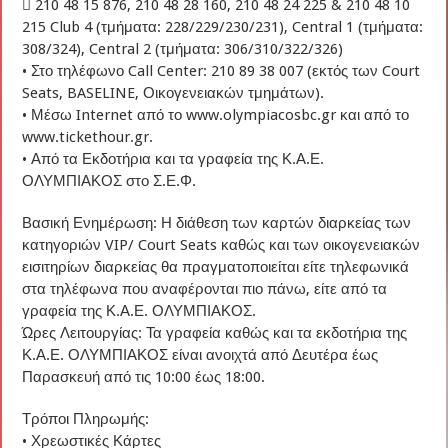
 210 48 15 876, 210 48 28 160, 210 48 24 225 & 210 48 10
215 Club 4 (τμήματα: 228/229/230/231), Central 1 (τμήματα:
308/324), Central 2 (τμήματα: 306/310/322/326)
• Στο τηλέφωνο Call Center: 210 89 38 007 (εκτός των Court
Seats, BASELINE, Οικογενειακών τμημάτων).
• Μέσω Internet από το www.olympiacosbc.gr και από το
www.tickethour.gr.
• Από τα Εκδοτήρια και τα γραφεία της Κ.Α.Ε.
ΟΛΥΜΠΙΑΚΟΣ στο Σ.Ε.Φ.
Βασική Ενημέρωση: Η διάθεση των καρτών διαρκείας των
κατηγοριών VIP/ Court Seats καθώς και των οικογενειακών
εισιτηρίων διαρκείας θα πραγματοποιείται είτε τηλεφωνικά
στα τηλέφωνα που αναφέρονται πιο πάνω, είτε από τα
γραφεία της Κ.Α.Ε. ΟΛΥΜΠΙΑΚΟΣ.
Ώρες Λειτουργίας: Τα γραφεία καθώς και τα εκδοτήρια της
Κ.Α.Ε. ΟΛΥΜΠΙΑΚΟΣ είναι ανοιχτά από Δευτέρα έως
Παρασκευή από τις 10:00 έως 18:00.
Τρόποι Πληρωμής:
• Χρεωστικές Κάρτες