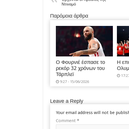
Ντιναμό
Παρόμοια άρθρα
Ο Φουρνιέ έσπασε το
Η επ
ρεκόρ 32 χρόνων του
Ολυμ
Τάρπλεϊ
17:2
9:27 - 15/06/2026
Leave a Reply
Your email address will not be publis
Comment
*