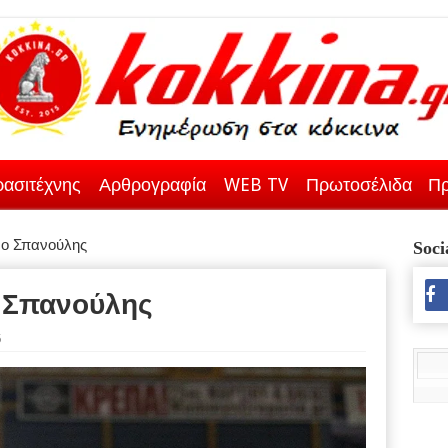
ασιτέχνης
Αρθρογραφία
WEB TV
Πρωτοσέλιδα
Πρ
 ο Σπανούλης
Soci
ο Σπανούλης
5