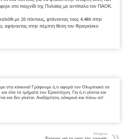
φερε στο παιχνίδι της Πυλαίας με αντίπαλο τον ΠΑΟΚ.
αλάθι με 20 πόντους, φτάνοντας τους 4.486 στην
α, αφήνοντας στην πέμπτη θέση τον Φραγκίσκο
υμε στα κόκκινα! Γράφουμε ό,τι αφορά τον Ολυμπιακό σε
ι όλα τα τμήματα του Ερασιτέχνη. Για ό,τι γίνεται και
εται και δεν γίνεται. Ανεξάρτητα, ειλικρινά και πάνω απ'
Επόμενο
Έτοιμος για το ματς της χρονιάς