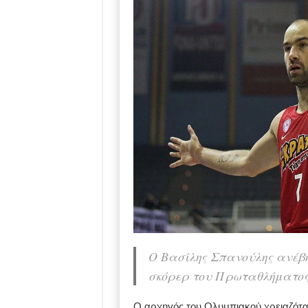
Ο Βασίλης Σπανούλης ανέβη
σκόρερ του Πρωταθλήματος 
Ο αρχηγός του Ολυμπιακού χρειαζόταν