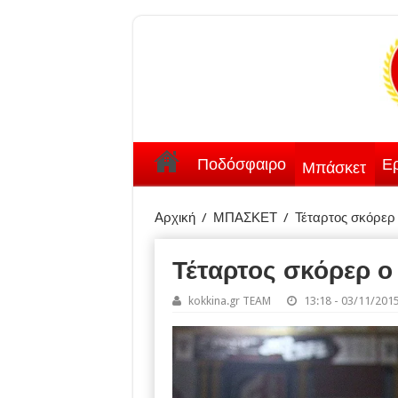
Ποδόσφαιρο
Ερ
Μπάσκετ
Αρχική
/
ΜΠΑΣΚΕΤ
/
Τέταρτος σκόρερ
Τέταρτος σκόρερ 
kokkina.gr TEAM
13:18 - 03/11/201