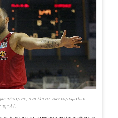
κε τέταρτος στη λίστα των κορυφαίων
της Α1.
 εννέα πόντους για να φτάσει στην τέταρτη θέση των