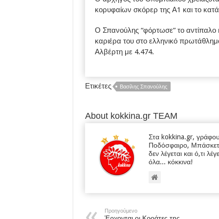
κορυφαίων σκόρερ της Α1 και το κατά
Ο Σπανούλης “φόρτωσε” το αντίπαλο κ
καριέρα του στο ελληνικό πρωτάθλημ
Αλβέρτη με 4.474.
Ετικέτες
Βασίλης Σπανούλης
About kokkina.gr TEAM
Στα kokkina.gr, γράφο
Ποδόσφαιρο, Μπάσκετ κα
δεν λέγεται και ό,τι λέγ
όλα... κόκκινα!
Προηγούμενο
Έρχονται οι Κροάτες της