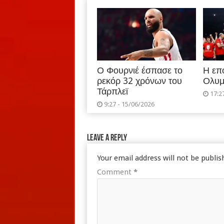
Ο Φουρνιέ έσπασε το
Η επ
ρεκόρ 32 χρόνων του
Ολυμ
Τάρπλεϊ
17:2
9:27 - 15/06/2026
Leave a Reply
Your email address will not be publis
Comment
*