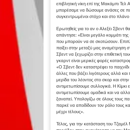
επιβλητική νίκη επί της Μακάμπι Τελ Α
μπορέσαμε να δώσουμε ανάσες σε παίκ
συγκεντρωμένοι στόχο και στο πλάνο 
Ερωτηθείς για το αν ο Αλεξέι Σβεντ θα
απάντησε: «Είναι μεγάλο κομμάτι της ε
που μπορούν να σε σκοτώσουν. Επιπλέο
παίξει στην μεταξύ μας αναμέτρηση στ
Σβεντ να ξεχωρίζει στην επιθετική τ
γκαρντ είναι μερικές φορές καταστροφ
«Ο Σβεντ δεν καταστρέφει το παιχνίδι
άλλες που βάζει λιγότερους αλλά και π
μερίδα του λέοντος στο σκορ και στην
αντιμετωπίσουμε συλλογικά. Η Κίμκι ε
αντιμετωπίσουμε ομαδικά και να αλλο
ξαναπεί. Υπολογίζω σε όλους τους παί
παρκέ να αποδίδουν τον ρόλο τους και
μέχρι τέλους».
Τέλος, για την κατάσταση του Τζαμέλ