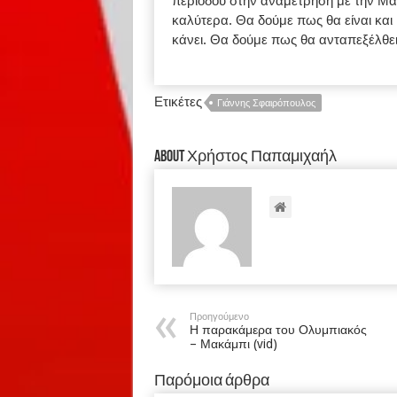
περιόδου στην αναμέτρηση με την Μακ
καλύτερα. Θα δούμε πως θα είναι και μ
κάνει. Θα δούμε πως θα ανταπεξέλθει
Ετικέτες
Γιάννης Σφαιρόπουλος
About Χρήστος Παπαμιχαήλ
Προηγούμενο
Η παρακάμερα του Ολυμπιακός
– Μακάμπι (vid)
Παρόμοια άρθρα