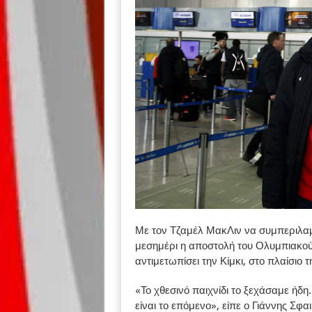
Με τον Τζαμέλ ΜακΛιν να συμπεριλαμ
μεσημέρι η αποστολή του Ολυμπιακού 
αντιμετωπίσει την Κίμκι, στο πλαίσιο 
«Το χθεσινό παιχνίδι το ξεχάσαμε ήδη
είναι το επόμενο», είπε ο Γιάννης Σφ