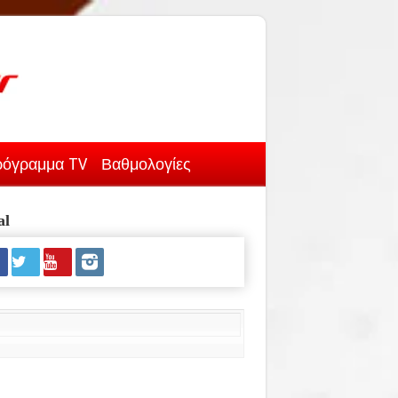
όγραμμα TV
Βαθμολογίες
al