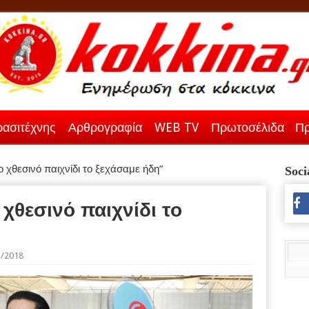
ασιτέχνης
Αρθρογραφία
WEB TV
Πρωτοσέλιδα
Πρ
 χθεσινό παιχνίδι το ξεχάσαμε ήδη”
Soci
χθεσινό παιχνίδι το
1/2018