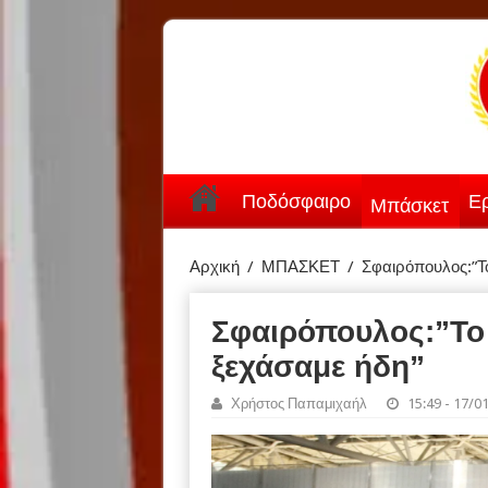
Ποδόσφαιρο
Ερ
Μπάσκετ
Αρχική
/
ΜΠΑΣΚΕΤ
/
Σφαιρόπουλος:”Το
Σφαιρόπουλος:”Το 
ξεχάσαμε ήδη”
Χρήστος Παπαμιχαήλ
15:49 - 17/0