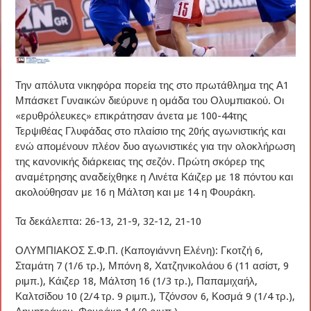
Την απόλυτα νικηφόρα πορεία της στο πρωτάθλημα της Α1
Μπάσκετ Γυναικών διεύρυνε η ομάδα του Ολυμπιακού. Οι
«ερυθρόλευκες» επικράτησαν άνετα με 100-44της
Τερψιθέας Γλυφάδας στο πλαίσιο της 20ής αγωνιστικής και
ενώ απομένουν πλέον δυο αγωνιστικές για την ολοκλήρωση
της κανονικής διάρκειας της σεζόν. Πρώτη σκόρερ της
αναμέτρησης αναδείχθηκε η Λινέτα Κάιζερ με 18 πόντου και
ακολούθησαν με 16 η Μάλτση και με 14 η Φουράκη.
Τα δεκάλεπτα: 26-13, 21-9, 32-12, 21-10
ΟΛΥΜΠΙΑΚΟΣ Σ.Φ.Π. (Καπογιάννη Ελένη): Γκοτζή 6,
Σταμάτη 7 (1/6 τρ.), Μπόνη 8, Χατζηνικολάου 6 (11 ασίστ, 9
ριμπ.), Κάιζερ 18, Μάλτση 16 (1/3 τρ.), Παπαμιχαήλ,
Καλτσίδου 10 (2/4 τρ. 9 ριμπ.), Τζόνσον 6, Κοσμά 9 (1/4 τρ.),