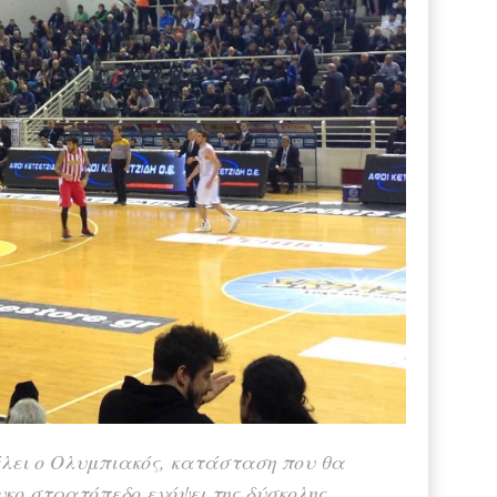
έλει ο Ολυμπιακός, κατάσταση που θα
κο στρατόπεδο ενόψει της δύσκολης