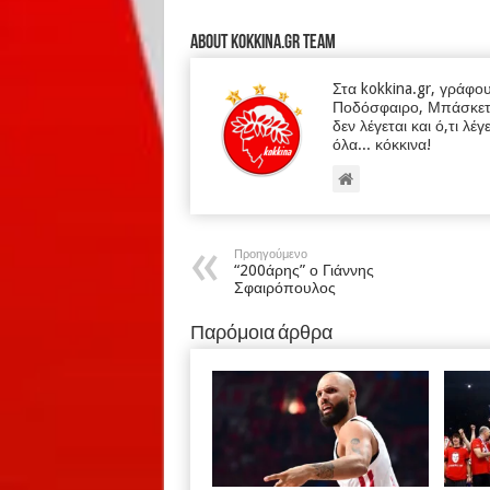
About kokkina.gr TEAM
Στα kokkina.gr, γράφο
Ποδόσφαιρο, Μπάσκετ κα
δεν λέγεται και ό,τι λέγ
όλα... κόκκινα!
Προηγούμενο
“200άρης” ο Γιάννης
Σφαιρόπουλος
Παρόμοια άρθρα