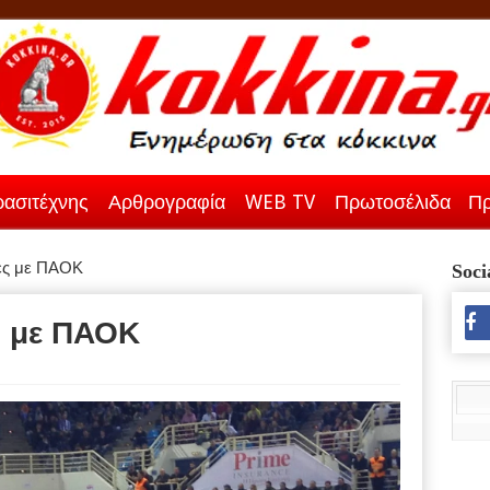
ασιτέχνης
Αρθρογραφία
WEB TV
Πρωτοσέλιδα
Πρ
κες με ΠΑΟΚ
Soci
ες με ΠΑΟΚ