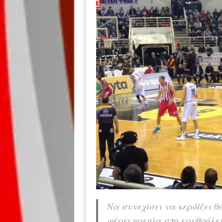
Να συνεχίσει να κερδίζει θ
φέρει ηρεμία στο ερυθρόλευ