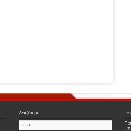
Αναζήτηση
kok
Ποι
Επ