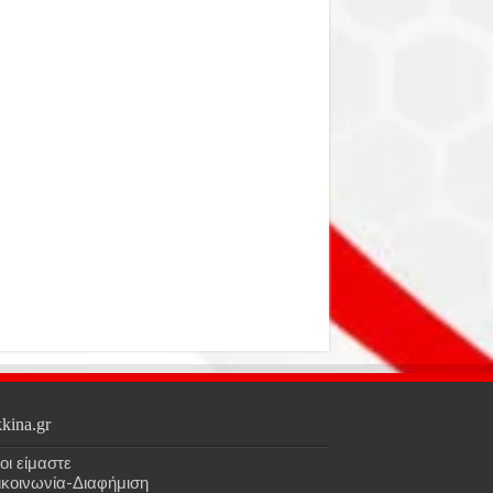
kina.gr
οι είμαστε
ικοινωνία-Διαφήμιση