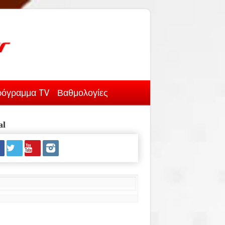
όγραμμα TV
Βαθμολογίες
al