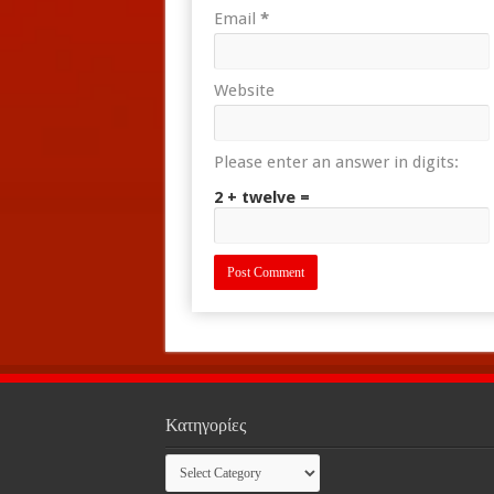
Email
*
Website
Please enter an answer in digits:
2 + twelve =
Κατηγορίες
Κατηγορίες