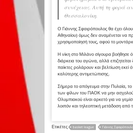
συνέχειας. Αυτή τη φορά αν
Θεσσαλονίκη.
Ο Γιάννης Σφαιρόπουλος θα έχει όλους
Αθηναίου) όμως δεν αναμένεται να π
χρησιμοποίησή τους, αφού το μοντάρι
Η νίκη στο Μιλάνο σίγουρα βοήθησε 
διάρκεια του αγώνα, αλλά επιζητείται 
παίκτες ρολάρουν και βελτίωση εκεί ό
καλύτερης αντιμετώπισης.
Σήμερα το απόγευμα στην Πυλαία, το 
των φίλων του ΠΑΟΚ να μην ασχολούν
Ολυμπιακού είναι αρκετό για να γεμίσ
λοιπόν και τηλεοπτική μετάδοση από 
Ετικέτες
basket league
Γιάννης Σφαιρόπουλ