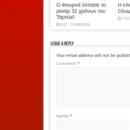
Ο Φουρνιέ έσπασε το
Η επ
ρεκόρ 32 χρόνων του
Ολυμ
Τάρπλεϊ
17:2
9:27 - 15/06/2026
Leave a Reply
Your email address will not be publis
Comment
*
Name
*