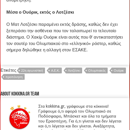
Μέσα ο Ουόρικ, εκτός ο Λοτζέσκι
Ο Ματ Λοτζέσκι παραμένει εκτός δράσης, καθώς δεν έχει
ξεπεράσει την ασθένεια που τον ταλαιπωρεί το τελευταίο
διάστημα. Ο Χακίμ Ουόρικ είναι αυτός που θ’ αντικαταστήσει
τον σουτέρ του Ολυμπιακού στο «ελληνικό» ρόστερ, καθώς
σήμερα δηλώθηκε η αλλαγή στον ΕΣΑΚΕ.
Ετικέτες
22η αγωνιστική
Α.Ε.Κ.
Λοτζέσκι
Ολυμπιακός
Ουόρικ
προπόνηση
About kokkina.gr TEAM
Στα kokkina.gr, γράφουμε στα κόκκινα!
Γράφουμε ό,τι αφορά τον Ολυμπιακό σε
Ποδόσφαιρο, Μπάσκετ και όλα τα τμήματα
του Ερασιτέχνη. Για ό,τι γίνεται και δεν λέγεται
και ό,τι λέγεται και δεν γίνεται. Ανεξάρτητα,