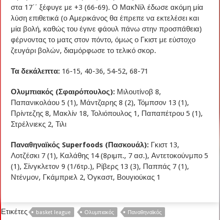
στα 17΄΄ ξέφυγε με +3 (66-69). Ο ΜακΝίλ έδωσε ακόμη μία
λύση επιθετικά (ο Αμερικάνος θα έπρεπε να εκτελέσει και
μία βολή, καθώς του έγινε φάουλ πάνω στην προσπάθεια)
φέρνοντας το ματς στον πόντο, όμως ο Γκιστ με εύστοχο
ζευγάρι βολών, διαμόρφωσε το τελικό σκορ.
Τα δεκάλεπτα:
16-15, 40-36, 54-52, 68-71
Ολυμπιακός (Σφαιρόπουλος):
Μιλουτίνοβ 8,
Παπανικολάου 5 (1), Μάντζαρης 8 (2), Τόμπσον 13 (1),
Πρίντεζης 8, Μακλίν 18, Τολιόπουλος 1, Παπαπέτρου 5 (1),
Στρέλνιεκς 2, Τιλι
Παναθηναϊκός Superfoods (Πασκουάλ):
Γκιστ 13,
Λοτζέσκι 7 (1), Καλάθης 14 (8ριμπ., 7 ασ.), Αντετοκούνμπο 5
(1), Σίνγκλετον 9 (1/6τρ.), Ρίβερς 13 (3), Παππάς 7 (1),
Ντένμον, Γκάμπριελ 2, Όγκαστ, Βουγιούκας 1
Ετικέτες
basket league
Ολυμπιακός
Παναθηναϊκός