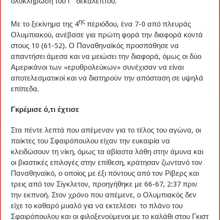
ολοκλήρωση του Γ΄ δεκαλέπτου.
ης
Με το ξεκίνημα της 4
περιόδου, ένα 7-0 από πλευράς
Ολυμπιακού, ανέβασε για πρώτη φορά την διαφορά κοντά
στους 10 (61-52). Ο Παναθηναϊκός προσπάθησε να
απαντήσει άμεσα και να μειώσει την διαφορά, όμως οι δύο
Αμερικάνοι των «ερυθρολεύκων» συνέχισαν να είναι
αποτελεσματικοί και να διατηρούν την απόσταση σε υψηλά
επίπεδα.
Γκρέμισε ό,τι έχτισε
Στα πέντε λεπτά που απέμεναν για το τέλος του αγώνα, οι
παίκτες του Σφαιρόπουλου είχαν την ευκαιρία να
κλειδώσουν τη νίκη, όμως τα αβίαστα λάθη στην άμυνα και
οι βιαστικές επιλογές στην επίθεση, κράτησαν ζωντανό τον
Παναθηναϊκό, ο οποίος με έξι πόντους από τον Ρίβερς και
τρεις από τον Σίγκλετον, προηγήθηκε με 66-67, 2:37 πριν
την εκπνοή. Στον χρόνο που απέμενε, ο Ολυμπιακός δεν
είχε το καθαρό μυαλό για να εκτελέσει το πλάνο του
Σφαιρόπουλου και οι φιλοξενούμενοι με το καλάθι στου Γκιστ