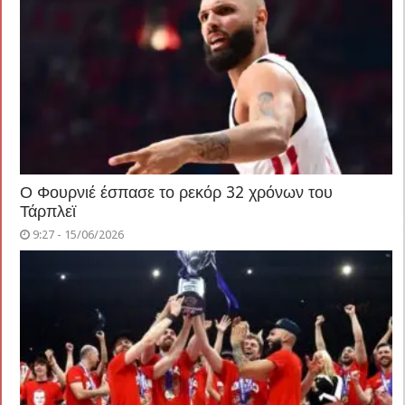
Ο Φουρνιέ έσπασε το ρεκόρ 32 χρόνων του
Τάρπλεϊ
9:27 - 15/06/2026