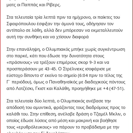
ματς οι Παππάς και Ρίβερς.
Στα τελευταία τρία λεπτά πριν τα ημίχρονο, οι παίκτες του
Σφαιρόπουλου έσφιξαν την άμυνά τους, οδήγησαν τον
αντίπαλο σε λάθη, αλλά δεν μπόρεσαν να εκμεταλλευτούν
αυτή την συνθήκη και να χτίσουν διαφορά
Στην επανάληψη, ο Ολυμπιακός μπήκε χωρίς συγκέντρωση
στο παρκέ, κάτι που έδωσε την δυνατότητα στους
«πράσινους» να τρέξουν επιμέρους σκορ 9-3 και να
προσπεράσουν με 43-45. Ο Στρέλνιεκς ισοφάρισε με
εύστοχο δίποντο σ’ εκείνο το σημείο (6:04 πριν το τέλος της
Γ΄ περιόδου), όμως ο Παναθηναϊκός με διαδοχικούς πόντους
από Λοτζέσκι, Γκιστ και Καλάθη, προηγήθηκε με +4 (47-51).
Στα τελευταία δύο λεπτά, ο Ολυμπιακός ανέβασε την
απόδοσή του αμυντικά, φράζοντας τους διαδρόμους προς το
καλάθι του. Στην επίθεση, ανέλαβε δράση ο Τζαμέλ Μκλιν, ο
οποίος έδωσε λύσεις από μέση και μακρινή και βοήθησε
τους «ερυθρόλευκους» να πάρουν το προβάδισμα με την