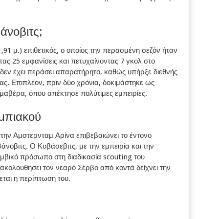
βάνοβιτς;
,91 μ.) επιθετικός, ο οποίος την περασμένη σεζόν ήταν
ας 25 εμφανίσεις και πετυχαίνοντας 7 γκολ στο
δεν έχει περάσει απαρατήρητο, καθώς υπήρξε διεθνής
ίας. Επιπλέον, πριν δύο χρόνια, δοκιμάστηκε ως
μαβέρα, όπου απέκτησε πολύτιμες εμπειρίες.
μπιακού
την Αμστερνταμ Αρίνα επιβεβαιώνει το έντονο
άνοβιτς. Ο Κοβάσεβιτς, με την εμπειρία και την
μβικό πρόσωπο στη διαδικασία scouting του
ακολουθήσει τον νεαρό Σέρβο από κοντά δείχνει την
εται η περίπτωση του.