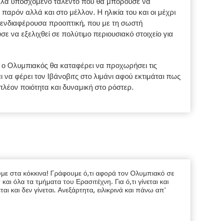
ολλά υποσχόμενο ταλέντο που θα μπορούσε να
παρόν αλλά και στο μέλλον. Η ηλικία του και οι μέχρι
α ενδιαφέρουσα προοπτική, που με τη σωστή
 να εξελιχθεί σε πολύτιμο περιουσιακό στοιχείο για
 ο Ολυμπιακός θα καταφέρει να προχωρήσει τις
ι να φέρει τον Ιβάνοβιτς στο λιμάνι αφού εκτιμάται πως
πλέον ποιότητα και δυναμική στο ρόστερ.
υμε στα κόκκινα! Γράφουμε ό,τι αφορά τον Ολυμπιακό σε
ι όλα τα τμήματα του Ερασιτέχνη. Για ό,τι γίνεται και
εται και δεν γίνεται. Ανεξάρτητα, ειλικρινά και πάνω απ'