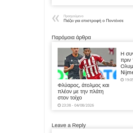
Προηγούμενο
Πιέζει για επιστροφή ο Ποντένσε
Παρόμοια άρθρα
Η συ
πριν
Ολυμ
Nijm
19:0
Φλύαρος, άτολμος και
πλέον με την πλάτη
στον τοίχο
23:38 - 04/08/2026
Leave a Reply