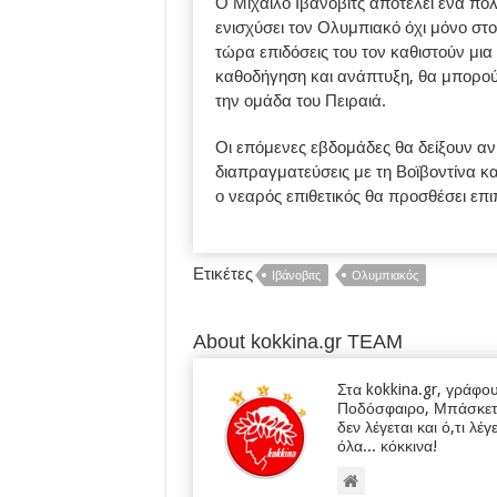
Ο Μιχαΐλο Ιβάνοβιτς αποτελεί ένα π
ενισχύσει τον Ολυμπιακό όχι μόνο στο 
τώρα επιδόσεις του τον καθιστούν μι
καθοδήγηση και ανάπτυξη, θα μπορούσε
την ομάδα του Πειραιά.
Οι επόμενες εβδομάδες θα δείξουν αν
διαπραγματεύσεις με τη Βοϊβοντίνα κα
ο νεαρός επιθετικός θα προσθέσει επι
Ετικέτες
Ιβάνοβιτς
Ολυμπιακός
About kokkina.gr TEAM
Στα kokkina.gr, γράφο
Ποδόσφαιρο, Μπάσκετ κα
δεν λέγεται και ό,τι λέγ
όλα... κόκκινα!