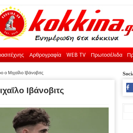
ασιτέχνης
Αρθρογραφία
WEB TV
Πρωτοσέλιδα
Πρ
ο ο Μιχαΐλο Ιβάνοβιτς
Soci
ιχαΐλο Ιβάνοβιτς