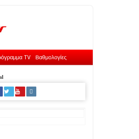
όγραμμα TV
Βαθμολογίες
al