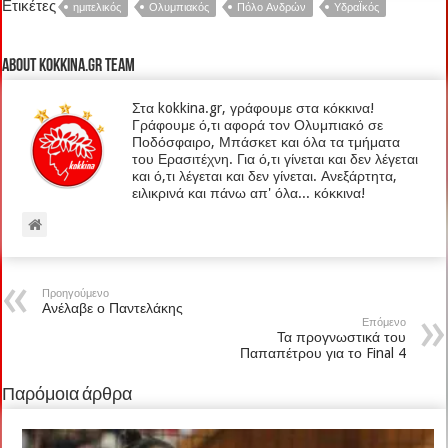
Ετικέτες
ημιτελικός
Ολυμπιακός
Πόλο Ανδρών
ΥδραΪκός
About kokkina.gr TEAM
Στα kokkina.gr, γράφουμε στα κόκκινα!
Γράφουμε ό,τι αφορά τον Ολυμπιακό σε
Ποδόσφαιρο, Μπάσκετ και όλα τα τμήματα
του Ερασιτέχνη. Για ό,τι γίνεται και δεν λέγεται
και ό,τι λέγεται και δεν γίνεται. Ανεξάρτητα,
ειλικρινά και πάνω απ' όλα... κόκκινα!
Προηγούμενο
Ανέλαβε ο Παντελάκης
Επόμενο
Τα προγνωστικά του
Παπαπέτρου για το Final 4
Παρόμοια άρθρα