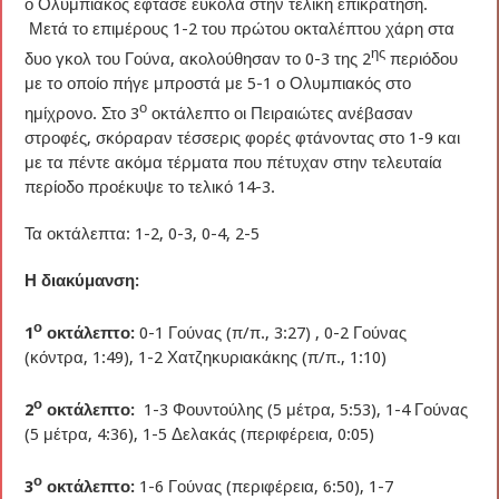
ο Ολυμπιακός έφτασε εύκολα στην τελική επικράτηση.
Μετά το επιμέρους 1-2 του πρώτου οκταλέπτου χάρη στα
ης
δυο γκολ του Γούνα, ακολούθησαν το 0-3 της 2
περιόδου
με το οποίο πήγε μπροστά με 5-1 ο Ολυμπιακός στο
ο
ημίχρονο. Στο 3
οκτάλεπτο οι Πειραιώτες ανέβασαν
στροφές, σκόραραν τέσσερις φορές φτάνοντας στο 1-9 και
με τα πέντε ακόμα τέρματα που πέτυχαν στην τελευταία
περίοδο προέκυψε το τελικό 14-3.
Τα οκτάλεπτα: 1-2, 0-3, 0-4, 2-5
Η διακύμανση:
ο
1
οκτάλεπτο:
0-1 Γούνας (π/π., 3:27) , 0-2 Γούνας
(κόντρα, 1:49), 1-2 Χατζηκυριακάκης (π/π., 1:10)
ο
2
οκτάλεπτο:
1-3 Φουντούλης (5 μέτρα, 5:53), 1-4 Γούνας
(5 μέτρα, 4:36), 1-5 Δελακάς (περιφέρεια, 0:05)
ο
3
οκτάλεπτο:
1-6 Γούνας (περιφέρεια, 6:50), 1-7