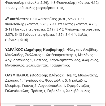
Φουντούλης (πέναλτι, 5:29), 1-8 Φουντούλης (κόντρα, 4:12),
1-9 Aργυρόπουλος (περιφέρεια, 1:28)
ο
4
οκτάλεπτο:
1-10 Φουντούλης (π/π., 5:57), 1-11
Φουντούλης (κόντρα, 5:20), 2-11 Στελλάτος (κόντρα, 4:25),
2-12 Πρέκας (περιφερεια, 2:19), 3-12 Μπλάνης (περιφέρεια,
2:37), 3-13 Γούνας (περιφέρεια, 1:35), 3-14 Γαβαλάς
(πέναλτι, 0:16)
ΥΔΡΑΪΚΟΣ (Δημήτρης Κραβαρίτης):
Φλέγκας, Αλεβίζος,
Μιτελούδης, Στελλάτος 1, Χατζηκυριακάκης 1, Μπλάνης 1,
Αργυρόπουλος 1, Πάτερος, Χαραλαμπόπουλος, Αλαμάνος,
Μιγόπουλος, Σολεϊμανιπάκ, Γραμματικός
ΟΛΥΜΠΙΑΚΟΣ (Θοδωρής Βλάχος):
Πάβιτς, Μυλωνάκης,
Δελακάς 1, Γενηδουνιάς, Φουντούλης 5, Νικολαϊδης,
Μουρίκης, Γούνας 5, Αργυρόπουλος 1, Ομπράντοβιτς,
Γαλανόπουλος, Πρέκας 1, Γαβαλάς 1, Χαλυβόπουλος