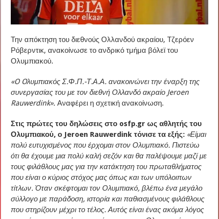
Την απόκτηση του διεθνούς Ολλανδού ακραίου, Τζερόεν
Ρόβερντικ, ανακοίνωσε το ανδρικό τμήμα βόλεϊ του
Ολυμπιακού.
«O Oλυμπιακός Σ.Φ.Π.-Τ.Α.Α. ανακοινώνει την έναρξη της
συνεργασίας του με τον διεθνή Ολλανδό ακραίο Jeroen
Rauwerdink».
Αναφέρει η σχετική ανακοίνωση.
Στις πρώτες του δηλώσεις στο osfp.gr ως αθλητής του
Ολυμπιακού, ο Jeroen Rauwerdink τόνισε τα εξής:
«Είμαι
πολύ ευτυχισμένος που έρχομαι στον Ολυμπιακό. Πιστεύω
ότι θα έχουμε μια πολύ καλή σεζόν και θα παλέψουμε μαζί με
τους φιλάθλους μας για την κατάκτηση του πρωταθλήματος
που είναι ο κύριος στόχος μας όπως και των υπόλοιπων
τίτλων. Όταν σκέφτομαι τον Ολυμπιακό, βλέπω ένα μεγάλο
σύλλογο με παράδοση, ιστορία και παθιασμένους φιλάθλους
που στηρίζουν μέχρι το τέλος. Αυτός είναι ένας ακόμα λόγος