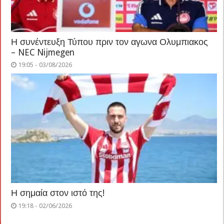
Η συνέντευξη Τύπου πριν τον αγωνα Ολυμπιακος
– NEC Nijmegen
19:05 - 03/08/2026
Η σημαία στον ιστό της!
19:18 - 02/06/2026