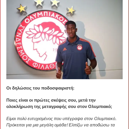
Οι δηλώσεις του ποδοσφαιριστή:
Ποιες είναι οι πρώτες σκέψεις σου, μετά την
ολοκλήρωση της μεταγραφής σου στον Ολυμπιακό;
Είμαι πολύ ευτυχισμένος που υπέγραψα στον Ολυμπιακό.
Πρόκειται για μια μεγάλη ομάδα! Ελπίζω να αποδώσω τα