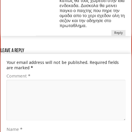
καπως θα τους χωρεσει στην ιδια
ενδεκαδα. Δυσκολα θα μεινει
παγκο ο παιχτης που πηρε την
ομαδα απο το χερι σχεδον ολη τη
σεζον και την οδηγησε στο
πρωταθλημα.
Reply
Leave a Reply
Your email address will not be published.
Required fields
are marked
*
Comment
*
Name
*