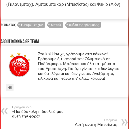
(Γκλάντμπαχ), Αμπουμπακάρ (Μπεσίκτας) και Φεκίρ (Λιόν).
Ετικέτες
Europa League
Μποτία
ομάδα της εβδομάδας
About kokkina.gr TEAM
Στα kokkina.gr, γράφουμε στα κόκκινα!
Γράφουμε ό,τι αφορά τον Ολυμπιακό σε
Ποδόσφαιρο, Μπάσκετ και όλα τα τμήματα
του Ερασιτέχνη. Για ό,τι γίνεται και δεν λέγεται
και ό,τι λέγεται και δεν γίνεται. Ανεξάρτητα,
ειλικρινά και πάνω απ' όλα... κόκκινα!
Προηγούμενο
«Πιο δύσκολη η δουλειά μας
αυτή την φορά»
Επόμενο
Αυτή είναι η Μπεσίκτας