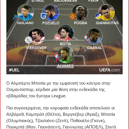
Ο Αλμπέρτο Μποτία με την εμφάνισή του κόντρα στην
Οσμανλίσπορ, κέρδισε μία θέση στην ενδεκάδα της
εβδομάδας του Europa League.
Πιο συγκεκριμένα, την κορυφαία ενδεκάδα αποτελούν οι
Αλβάρεθ, Καμπράλ (Θέλτα), Βεργκέβερ (Άγιαξ), Μποτία
(Ολυμπιακός), Τζουλιάνο (Ζενίτ), Ποθουέλο (Γκενκ),
Πογκμπά (Μαν. Γιουνάιτεντ), Γιαννιώτας (ΑΠΟΕΛ), Στιντλ