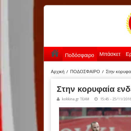
Μπάσκετ
Ερ
Ποδόσφαιρο
Αρχική
/
ΠΟΔΟΣΦΑΙΡΟ
/
Στην κορυφα
Στην κορυφαία ενδ
kokkina.gr TEAM
15:45 - 25/11/201