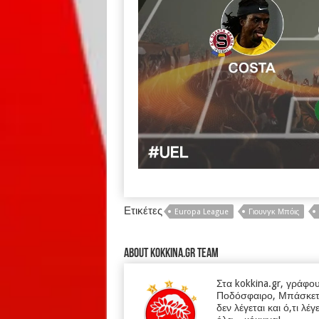
Ετικέτες
Europa League
Γιουνγκ Μπόις
About kokkina.gr TEAM
Στα kokkina.gr, γράφο
Ποδόσφαιρο, Μπάσκετ κα
δεν λέγεται και ό,τι λέγ