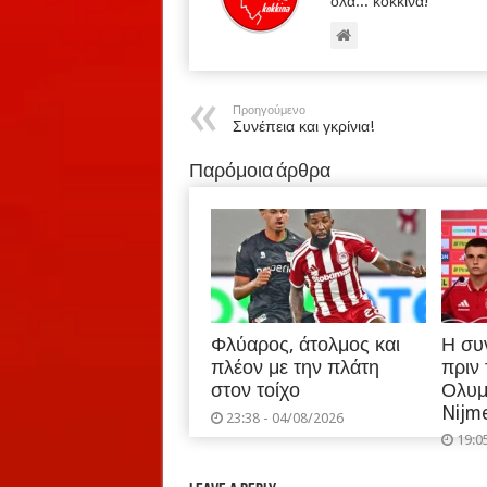
όλα... κόκκινα!
Προηγούμενο
Συνέπεια και γκρίνια!
Παρόμοια άρθρα
Φλύαρος, άτολμος και
Η συ
πλέον με την πλάτη
πριν
στον τοίχο
Ολυμ
Nijm
23:38 - 04/08/2026
19:0