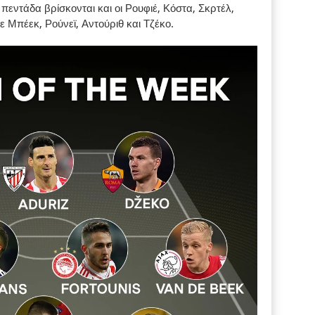
πεντάδα βρίσκονται και οι Ρουφιέ, Κόστα, Σκρτέλ,
 Μπέεκ, Ρούνεϊ, Αντούριθ και Τζέκο.