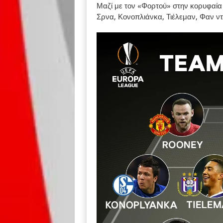
Μαζί με τον «Φορτού» στην κορυφαία 
Σρνα, Κονοπλιάνκα, Τιέλεμαν, Φαν ντε