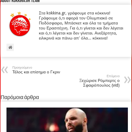
About kokkina.gr TEAM
Στα kokkina.gr, γράφουμε στα κόκκινα!
Γράφουμε ό,τι αφορά τον Ολυμπιακό σε
Ποδόσφαιρο, Μπάσκετ και όλα τα τμήματα
του Ερασιτέχνη. Για ό,τι γίνεται και δεν λέγεται
και ό,τι λέγεται και δεν γίνεται. Ανεξάρτητα,
ειλικρινά και πάνω απ' όλα... κόκκινα!
Προηγούμενο
Τέλος και επίσημα ο Γκριν
Επόμενο
Ξεχώρισε Ρόμπερτς ο
Σφαιρόπουλος (vid)
Παρόμοια άρθρα