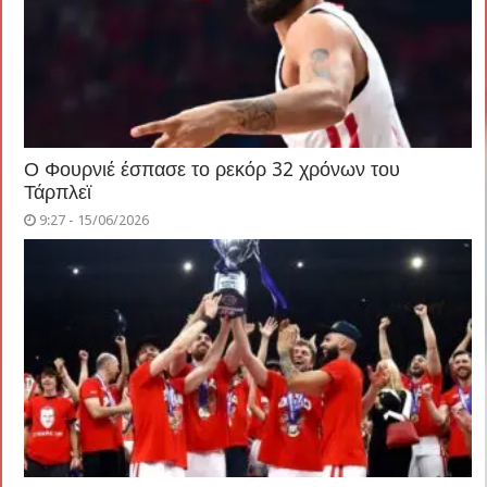
Ο Φουρνιέ έσπασε το ρεκόρ 32 χρόνων του
Τάρπλεϊ
9:27 - 15/06/2026