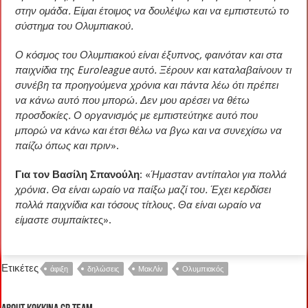
στην ομάδα. Είμαι έτοιμος να δουλέψω και να εμπιστευτώ το
σύστημα του Ολυμπιακού.
Ο κόσμος του Ολυμπιακού είναι έξυπνος, φαινόταν και στα
παιχνίδια της Euroleague αυτό. Ξέρουν και καταλαβαίνουν τι
συνέβη τα προηγούμενα χρόνια και πάντα λέω ότι πρέπει
να κάνω αυτό που μπορώ. Δεν μου αρέσει να θέτω
προσδοκίες. Ο οργανισμός με εμπιστεύτηκε αυτό που
μπορώ να κάνω και έτσι θέλω να βγω και να συνεχίσω να
παίζω όπως και πριν
».
Για τον Βασίλη Σπανούλη
: «
Ήμασταν αντίπαλοι για πολλά
χρόνια. Θα είναι ωραίο να παίξω μαζί του. Έχει κερδίσει
πολλά παιχνίδια και τόσους τίτλους. Θα είναι ωραίο να
είμαστε συμπαίκτε
ς».
Ετικέτες
άφιξη
δηλώσεις
ΜακΛίν
Ολυμπιακός