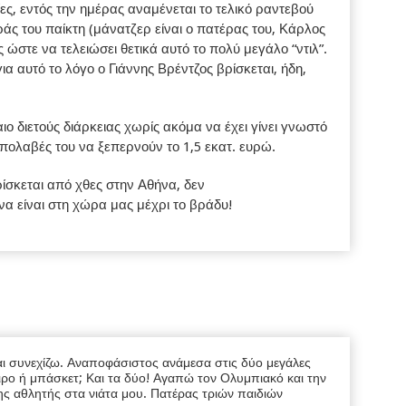
ς, εντός την ημέρας αναμένεται το τελικό ραντεβού
άς του παίκτη (μάνατζερ είναι ο πατέρας του, Κάρλος
ς ώστε να τελειώσει θετικά αυτό το πολύ μεγάλο “ντιλ”.
 αυτό το λόγο ο Γιάννης Βρέντζος βρίσκεται, ήδη,
ο διετούς διάρκειας χωρίς ακόμα να έχει γίνει γνωστό
ς απολαβές του να ξεπερνούν το 1,5 εκατ. ευρώ.
ίσκεται από χθες στην Αθήνα, δεν
να είναι στη χώρα μας μέχρι το βράδυ!
ι συνεχίζω. Αναποφάσιστος ανάμεσα στις δύο μεγάλες
ρο ή μπάσκετ; Και τα δύο! Αγαπώ τον Ολυμπιακό και την
ης αθλητής στα νιάτα μου. Πατέρας τριών παιδιών