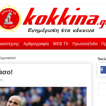
ασιτέχνης
Αρθρογραφία
WEB TV
Πρωτοσέλιδα
Πρ
 Καμπιάσο!
Soci
άσο!
015