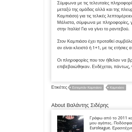
Σύμφωνα με τις τελευταίες πληροφορίε
μεταξύ της ομάδας αλλά και της πλευρ
Καμπιάσο) για τις τελικές λεπτομέρειε
Μάλιστα, σύμφωνα με πληροφορίες, για
στην Ιταλία! Για να γίνει το ραντεβού.
Στον Καμπιάσο έχει προταθεί συμβόλαι
αν είναι κλειστό ή 1+1, με τις ετήσιε
Οι πληροφορίες που τον ήθελαν να βρ
επιβεβαιώθηκαν. Ενδέχεται, πάντως, 
Ετικέτες
Εστεμπάν Καμπιάσο
Καμπιάσο
About Βαλάντης Σιδέρης
Γράφω από το 2011 κα
μου αγάπες. Ποδόσφαι
Euroleague. Ερασιτέχν