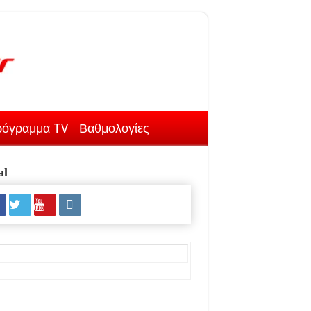
όγραμμα TV
Βαθμολογίες
al