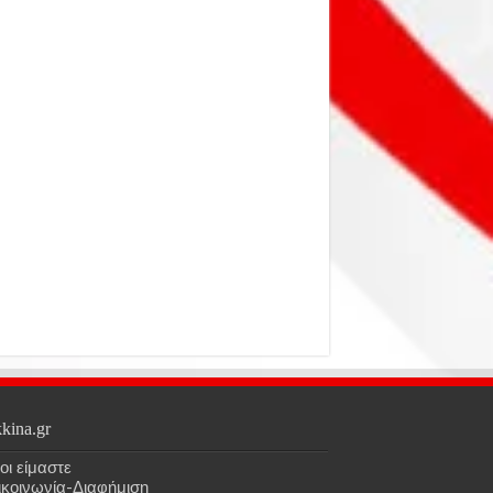
kina.gr
οι είμαστε
ικοινωνία-Διαφήμιση