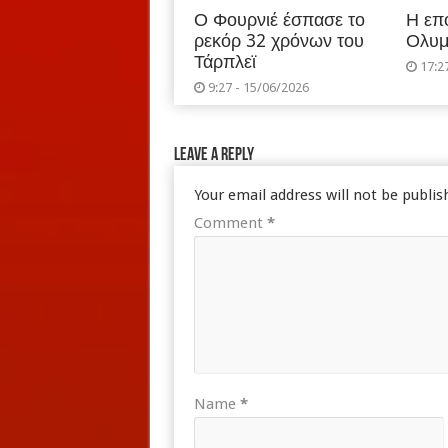
Ο Φουρνιέ έσπασε το
Η επ
ρεκόρ 32 χρόνων του
Ολυμ
Τάρπλεϊ
17:2
9:27 - 15/06/2026
Leave a Reply
Your email address will not be publis
Comment
*
Name
*