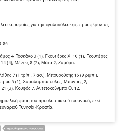
άλι ο κορυφαίος για την «γαλανόλευκη», προσφέροντας
0-86
άμος 4, Τοσκάνο 3 (1), Γκουτιέρες Χ. 10 (1), Γκουτιέρες
ς 14 (4), Μέντες 8 (2), Μάτα 2, Ζαμόρα.
άθης 7 (1 τρίπ., 7 ασ.), Μπουρούσης 16 (9 ριμπ.),
έτρου 5 (1), Χαραλαμπόπουλος, Μπόγρης 2,
 21 (3), Κουφός 7, Αντετοκούνμπο Θ. 12.
ημιτελική φάση του προολυμπιακού τουρνουά, εκεί
 ζευγαριού Τυνησία-Κροατία.
προολυμπιακό τουρνουά