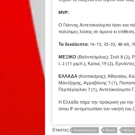
MVP:
Ο Γιάννης Αντετοκούνμπο ήταν και π
πολύτιμες λύσεις σε άμυνα κι επίθεση.
Τα δεκάλεπτα:
16-15, 35-33, 48-60, 7
ΜΕΞΙΚΟ
(Βαλντεόμιλος): Στολ 8 (2), Ρ
Ι. 2 (11 ριμπ.), Κρους 19 (2), Ερνάντε
ΕΛΛΑΔΑ
(Κατσικάρης): Αθηναίου, Καλ
Μάντζαρης, Αγραβάνης 7 (1), Παπαπ
Περπέρογλου 7 (1), Αντετοκούνμπο Γ.
Η Ελλάδα πήρε την πρόκριση για την 
όπου θ’ αντιμετωπίσει τον νικητή του
Ετικέτες
Αντετοκούνμπο
Εθνική
Μεξικό