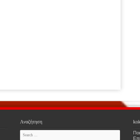
Αναζήτηση
kok
Ποι
Επ