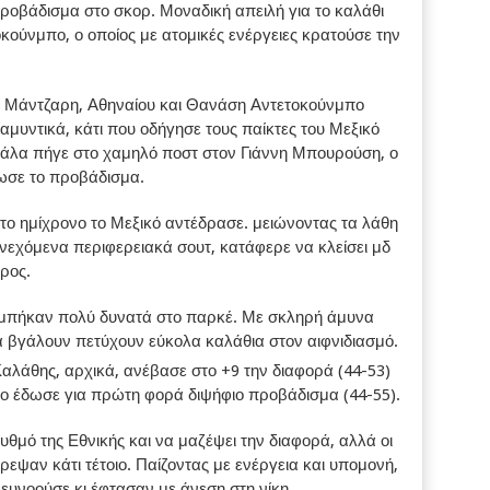
προβάδισμα στο σκορ. Μοναδική απειλή για το καλάθι
κούνμπο, ο οποίος με ατομικές ενέργειες κρατούσε την
ων Μάντζαρη, Αθηναίου και Θανάση Αντετοκούνμπο
αμυντικά, κάτι που οδήγησε τους παίκτες του Μεξικό
μπάλα πήγε στο χαμηλό ποστ στον Γιάννη Μπουρούση, ο
δωσε το προβάδισμα.
το ημίχρονο το Μεξικό αντέδρασε. μειώνοντας τα λάθη
υνεχόμενα περιφερειακά σουτ, κατάφερε να κλείσει μδ
ρος.
 μπήκαν πολύ δυνατά στο παρκέ. Με σκληρή άμυνα
 βγάλουν πετύχουν εύκολα καλάθια στον αιφνιδιασμό.
αλάθης, αρχικά, ανέβασε στο +9 την διαφορά (44-53)
πο έδωσε για πρώτη φορά διψήφιο προβάδισμα (44-55).
υθμό της Εθνικής και να μαζέψει την διαφορά, αλλά οι
εψαν κάτι τέτοιο. Παίζοντας με ενέργεια και υπομονή,
 ευνοούσε κι έφτασαν με άνεση στη νίκη.