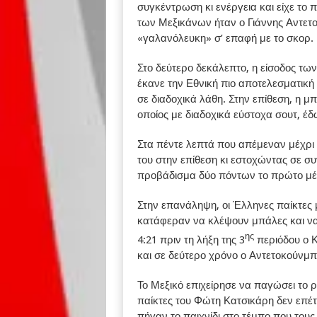
συγκέντρωση κι ενέργεια και είχε το 
των Μεξικάνων ήταν ο Γιάννης Αντετο
«γαλανόλευκη» σ’ επαφή με το σκορ.
Στο δεύτερο δεκάλεπτο, η είσοδος τ
έκανε την Εθνική πιο αποτελεσματική 
σε διαδοχικά λάθη. Στην επίθεση, η 
οποίος με διαδοχικά εύστοχα σουτ, έ
Στα πέντε λεπτά που απέμεναν μέχρι 
του στην επίθεση κι εστοχώντας σε σ
προβάδισμα δύο πόντων το πρώτο μέ
Στην επανάληψη, οι Έλληνες παίκτες
κατάφεραν να κλέψουν μπάλες και να
ης
4:21 πριν τη λήξη της 3
περιόδου ο Κ
και σε δεύτερο χρόνο ο Αντετοκούνμ
Το Μεξικό επιχείρησε να παγώσει το ρ
παίκτες του Φώτη Κατσικάρη δεν επέτρ
πήγαν το παιχνίδι στο τέμπο που τους