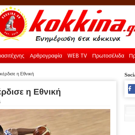
ασιτέχνης
Αρθρογραφία
WEB TV
Πρωτοσέλιδα
Πρ
κέρδισε η Εθνική
Soci
έρδισε η Εθνική
6