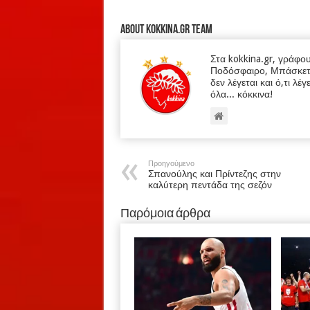
About kokkina.gr TEAM
Στα kokkina.gr, γράφο
Ποδόσφαιρο, Μπάσκετ κα
δεν λέγεται και ό,τι λέγ
όλα... κόκκινα!
Προηγούμενο
Σπανούλης και Πρίντεζης στην
καλύτερη πεντάδα της σεζόν
Παρόμοια άρθρα