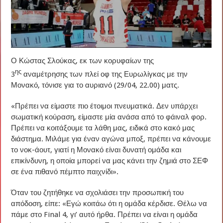
Ο Κώστας Σλούκας, εκ των κορυφαίων της
ης
3
αναμέτρησης των πλεί οφ της Ευρωλίγκας με την
Μονακό, τόνισε για το αυριανό (29/04, 22.00) ματς.
«Πρέπει να είμαστε πιο έτοιμοι πνευματικά. Δεν υπάρχει
σωματική κούραση, είμαστε μία ανάσα από το φάιναλ φορ.
Πρέπει να κοιτάξουμε τα λάθη μας, ειδικά στο κακό μας
διάστημα. Μιλάμε για έναν αγώνα μποξ, πρέπει να κάνουμε
το νοκ-άουτ, γιατί η Μονακό είναι δυνατή ομάδα και
επικίνδυνη, η οποία μπορεί να μας κάνει την ζημιά στο ΣΕΦ
σε ένα πιθανό πέμπτο παιχνίδι».
Όταν του ζητήθηκε να σχολιάσει την προσωπική του
απόδοση, είπε: «Εγώ κοιτάω ότι η ομάδα κέρδισε. Θέλω να
πάμε στο Final 4, γι’ αυτό ήρθα. Πρέπει να είναι η ομάδα