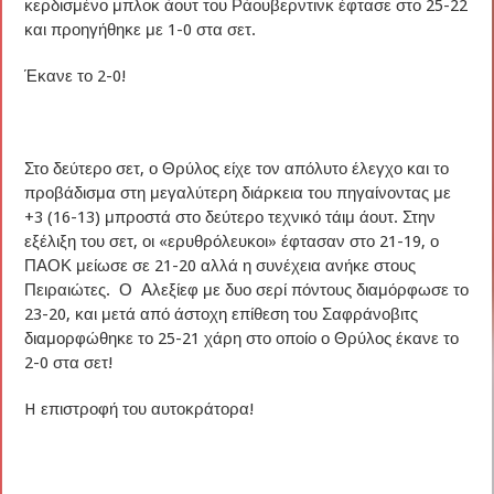
κερδισμένο μπλοκ άουτ του Ράουβερντινκ έφτασε στο 25-22
και προηγήθηκε με 1-0 στα σετ.
Έκανε το 2-0!
Στο δεύτερο σετ, ο Θρύλος είχε τον απόλυτο έλεγχο και το
προβάδισμα στη μεγαλύτερη διάρκεια του πηγαίνοντας με
+3 (16-13) μπροστά στο δεύτερο τεχνικό τάιμ άουτ. Στην
εξέλιξη του σετ, οι «ερυθρόλευκοι» έφτασαν στο 21-19, ο
ΠΑΟΚ μείωσε σε 21-20 αλλά η συνέχεια ανήκε στους
Πειραιώτες. Ο Αλεξίεφ με δυο σερί πόντους διαμόρφωσε το
23-20, και μετά από άστοχη επίθεση του Σαφράνοβιτς
διαμορφώθηκε το 25-21 χάρη στο οποίο ο Θρύλος έκανε το
2-0 στα σετ!
H επιστροφή του αυτοκράτορα!