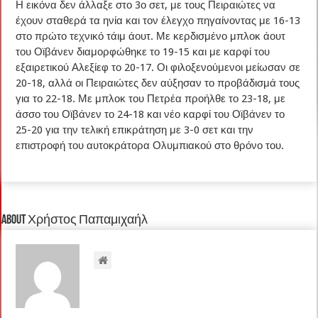
Η εικόνα δεν άλλαξε στο 3ο σετ, με τους Πειραιώτες να
έχουν σταθερά τα ηνία και τον έλεγχο πηγαίνοντας με 16-13
στο πρώτο τεχνικό τάιμ άουτ. Με κερδισμένο μπλοκ άουτ
του Οϊβάνεν διαμορφώθηκε το 19-15 και με καρφί του
εξαιρετικού Αλεξίεφ το 20-17. Οι φιλοξενούμενοι μείωσαν σε
20-18, αλλά οι Πειραιώτες δεν αύξησαν το προβάδισμά τους
για το 22-18. Με μπλοκ του Πετρέα προήλθε το 23-18, με
άσσο του Οϊβάνεν το 24-18 και νέο καρφί του Οϊβάνεν το
25-20 για την τελική επικράτηση με 3-0 σετ και την
επιστροφή του αυτοκράτορα Ολυμπιακού στο θρόνο του.
About Χρήστος Παπαμιχαήλ