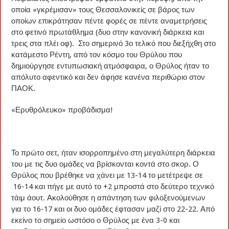
οποία «γκρέμισαν» τους Θεσσαλονικείς σε βάρος των
οποίων επικράτησαν πέντε φορές σε πέντε αναμετρήσεις
στο φετινό πρωτάθλημα (δυο στην κανονική διάρκεια και
τρεις στα πλέι οφ). Στο σημερινό 3ο τελικό που διεξήχθη στο
κατάμεστο Ρέντη, από τον κόσμο του Θρύλου που
δημιούργησε εντυπωσιακή ατμόσφαιρα, ο Θρύλος ήταν το
απόλυτο αφεντικό και δεν άφησε κανένα περιθώριο στον
ΠΑΟΚ.
«Ερυθρόλευκο» προβάδισμα!
Το πρώτο σετ, ήταν ισορροπημένο στη μεγαλύτερη διάρκεια
του με τις δυο ομάδες να βρίσκονται κοντά στο σκορ. Ο
Θρύλος που βρέθηκε να χάνει με 13-14 το μετέτρεψε σε
16-14 και πήγε με αυτό το +2 μπροστά στο δεύτερο τεχνικό
τάιμ άουτ. Ακολούθησε η απάντηση των φιλοξενούμενων
για το 16-17 και οι δυο ομάδες έφτασαν μαζί στο 22-22. Από
εκείνο το σημείο ωστόσο ο Θρύλος με ένα 3-0 και