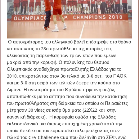
Ο αυτοκράτορας του ελληνικού βόλεϊ επέστρεψε στο θρόνο
κατακτώντας το 28ο πρωτάθλημα της ιστορίας του,
κλείνοντας τη παρένθεση των τριών ετών που έμεινε
μακριά από την κορυφή. Ο πολυνίκης του θεσμού
Ολυμπιακός αναδείχθηκε πρωταθλητής Ελλάδας για το
2018, επικρατώντας στον 3ο τελικό με 3-0 σετ, του ΠΑΟΚ
και με 3-0 στη σειρά των τελικών έφερε την κούπα στο
Λιμάνι. Η ανωτερότητα του Θρύλου τη φετινή σεζόν,
αποτυπώθηκε με το αήττητο που συνοδεύει την κατάκτηση
του πρωταθλήματος στη διάρκεια του οποίου οι Πειραιώτες
μέτρησαν 30 νίκες σε ισάριθμα ματς (22Χ22 και στην
κανονική διάρκεια). Η κορυφαία ομάδα της Ελλάδας
έκλεισε ιδανικά μια άκρως επιτυχημένη χρονιά κατά την
οποία διεκδίκησε τον ευρωπαϊκό τίτλο μετέχοντας στον
τελικό του CEV Challenge Cup που διεξήχθη στο ΣΕΦ, ενώ