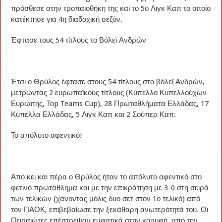
πρόσθεσε στην τροπαιοθήκη της και το 5ο Λιγκ Καπ το οποίο
κατέκτησε για 4η διαδοχική σεζόν.
Έφτασε τους 54 τίτλους το Βόλεϊ Ανδρών
Έτσι ο Θρύλος έφτασε στους 54 τίτλους στο βόλεϊ Ανδρών,
μετρώντας 2 ευρωπαϊκούς τίτλους (Κύπελλο Κυπελλούχων
Ευρώπης, Τοp Teams Cup), 28 Πρωταθλήματα Ελλάδας, 17
Κύπελλα Ελλάδας, 5 Λιγκ Καπ και 2 Σούπερ Καπ.
Το απόλυτο αφεντικό!
Από κει και πέρα ο Θρύλος ήταν το απόλυτο αφεντικό στο
φετινό πρωτάθλημα και με την επικράτηση με 3-0 στη σειρά
των τελικών (χάνοντας μόλις δυο σετ στον 1ο τελικό) από
τον ΠΑΟΚ, επιβεβαίωσε την ξεκάθαρη ανωτερότητά του. Οι
Πειραιώτες επέστρεψαν εμφατικά στην κορυφή, από την