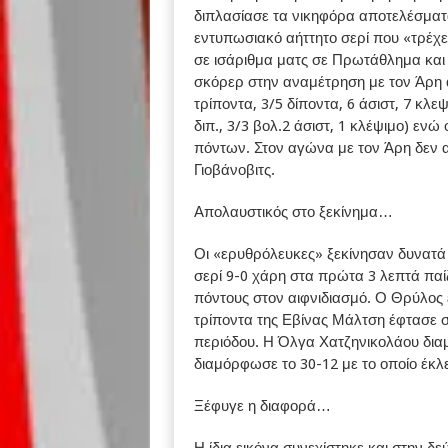
διπλασίασε τα νικηφόρα αποτελέσματ
εντυπωσιακό αήττητο σερί που «τρέχει
σε ισάριθμα ματς σε Πρωτάθλημα και
σκόρερ στην αναμέτρηση με τον Άρη α
τρίποντα, 3/5 δίποντα, 6 άσιστ, 7 κλ
διπ., 3/3 βολ.2 άσιστ, 1 κλέψιμο) ενώ
πόντων. Στον αγώνα με τον Άρη δεν 
Γιοβάνοβιτς.
Απολαυστικός στο ξεκίνημα…
Οι «ερυθρόλευκες» ξεκίνησαν δυνατά
σερί 9-0 χάρη στα πρώτα 3 λεπτά παί
πόντους στον αιφνιδιασμό. Ο Θρύλος 
τρίποντα της Εβίνας Μάλτση έφτασε σ
περιόδου. Η Όλγα Χατζηνικολάου διαμ
διαμόρφωσε το 30-12 με το οποίο έκλ
Ξέφυγε η διαφορά…