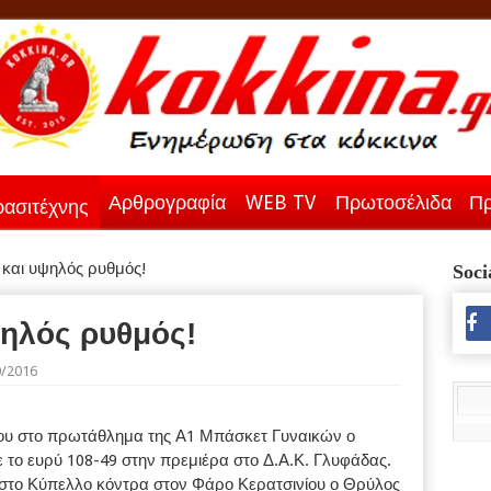
Αρθρογραφία
WEB TV
Πρωτοσέλιδα
Πρ
ασιτέχνης
 και υψηλός ρυθμός!
Soci
ψηλός ρυθμός!
0/2016
 του στο πρωτάθλημα της Α1 Μπάσκετ Γυναικών ο
 το ευρύ 108-49 στην πρεμιέρα στο Δ.Α.Κ. Γλυφάδας.
 στο Κύπελλο κόντρα στον Φάρο Κερατσινίου ο Θρύλος