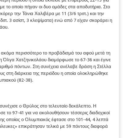
ύτερη περίοδο η οποία έκλεισε με επιμέρους 22-13 για
με το οποίο πήγαν οι δυο ομάδες στα αποδυτήρια. Στο
όρερ την Τάνια Χαλιβέρα με 11 (3/6 τριπ.) και την
διπ. 3 ασίστ, 3 κλεψίματα) ενώ από 7 είχαν σκοράρει η
άου.
ε ακόμα περισσότερο το προβάδισμά του αφού μετά τη
Όλγα Χατζηνικολάου διαμόρφωσε το 67-36 και έγινε
αριθμό πόντων. Στη συνέχεια ανέλαβε δράση η Στέλλα
υς στη διάρκεια της περιόδου η οποία ολοκληρώθηκε
πιακού (82-38).
 συνέχισε ο Θρύλος στο τελευταίο δεκάλεπτο. Η
ε το 97-41 για να ακολουθήσουν τέσσερις διαδοχικοί
της οποίας ο Ολυμπιακός έφτασε στο 101-44, 4 λεπτά
όλευκες» επικράτησαν τελικά με 59 πόντους διαφορά