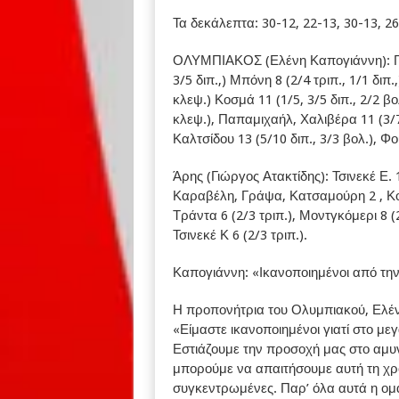
Τα δεκάλεπτα: 30-12, 22-13, 30-13, 2
ΟΛΥΜΠΙΑΚΟΣ (Ελένη Καπογιάννη): Γκοτ
3/5 διπ.,) Μπόνη 8 (2/4 τριπ., 1/1 διπ.,
κλεψ.) Κοσμά 11 (1/5, 3/5 διπ., 2/2 βολ
κλεψ.), Παπαμιχαήλ, Χαλιβέρα 11 (3/7 τ
Καλτσίδου 13 (5/10 διπ., 3/3 βολ.), Φ
Άρης (Γιώργος Ατακτίδης): Τσινεκέ Ε. 1
Καραβέλη, Γράψα, Κατσαμούρη 2 , Κου
Τράντα 6 (2/3 τριπ.), Μοντγκόμερι 8 (2/
Τσινεκέ Κ 6 (2/3 τριπ.).
Καπογιάννη: «Ικανοποιημένοι από τη
Η προπονήτρια του Ολυμπιακού, Ελέν
«Είμαστε ικανοποιημένοι γιατί στο μ
Εστιάζουμε την προσοχή μας στο αμυν
μπορούμε να απαιτήσουμε αυτή τη χρο
συγκεντρωμένες. Παρ’ όλα αυτά η ομά