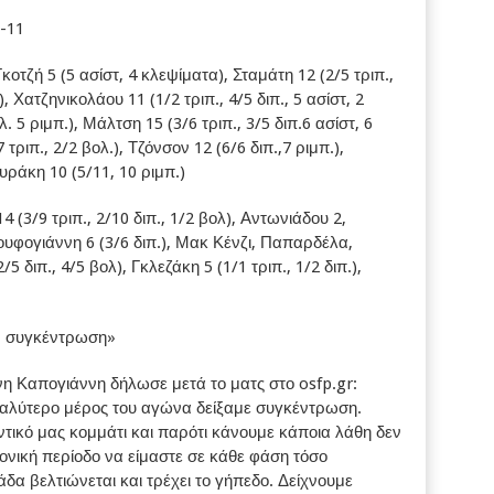
6-11
ζή 5 (5 ασίστ, 4 κλεψίματα), Σταμάτη 12 (2/5 τριπ.,
), Χατζηνικολάου 11 (1/2 τριπ., 4/5 διπ., 5 ασίστ, 2
. 5 ριμπ.), Μάλτση 15 (3/6 τριπ., 3/5 διπ.6 ασίστ, 6
ριπ., 2/2 βολ.), Τζόνσον 12 (6/6 διπ.,7 ριμπ.),
ουράκη 10 (5/11, 10 ριμπ.)
4 (3/9 τριπ., 2/10 διπ., 1/2 βολ), Αντωνιάδου 2,
φογιάννη 6 (3/6 διπ.), Μακ Κένζι, Παπαρδέλα,
5 διπ., 4/5 βολ), Γκλεζάκη 5 (1/1 τριπ., 1/2 διπ.),
ν συγκέντρωση»
η Καπογιάννη δήλωσε μετά το ματς στο osfp.gr:
εγαλύτερο μέρος του αγώνα δείξαμε συγκέντρωση.
τικό μας κομμάτι και παρότι κάνουμε κάποια λάθη δεν
νική περίοδο να είμαστε σε κάθε φάση τόσο
δα βελτιώνεται και τρέχει το γήπεδο. Δείχνουμε