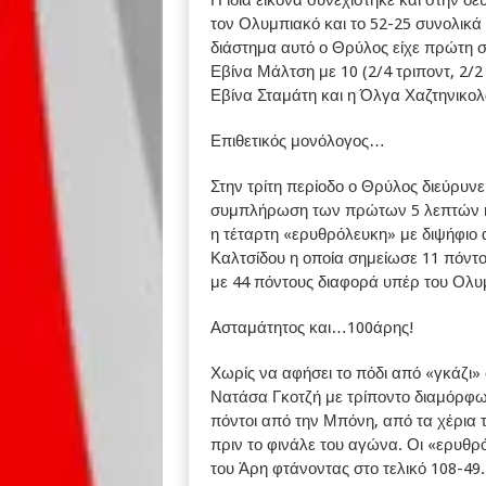
Η ίδια εικόνα συνεχίστηκε και στην δε
τον Ολυμπιακό και το 52-25 συνολικά 
διάστημα αυτό ο Θρύλος είχε πρώτη σκ
Εβίνα Μάλτση με 10 (2/4 τριποντ, 2/2 
Εβίνα Σταμάτη και η Όλγα Χαζτηνικολ
Επιθετικός μονόλογος…
Στην τρίτη περίοδο ο Θρύλος διεύρυν
συμπλήρωση των πρώτων 5 λεπτών η 
η τέταρτη «ερυθρόλευκη» με διψήφιο 
Καλτσίδου η οποία σημείωσε 11 πόντο
με 44 πόντους διαφορά υπέρ του Ολυμ
Ασταμάτητος και…100άρης!
Χωρίς να αφήσει το πόδι από «γκάζι»
Νατάσα Γκοτζή με τρίποντο διαμόρφωσ
πόντοι από την Μπόνη, από τα χέρια 
πριν το φινάλε του αγώνα. Οι «ερυθρ
του Άρη φτάνοντας στο τελικό 108-49.