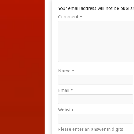
Your email address will not be publis
Comment
*
Name
*
Email
*
Website
Please enter an answer in digits: