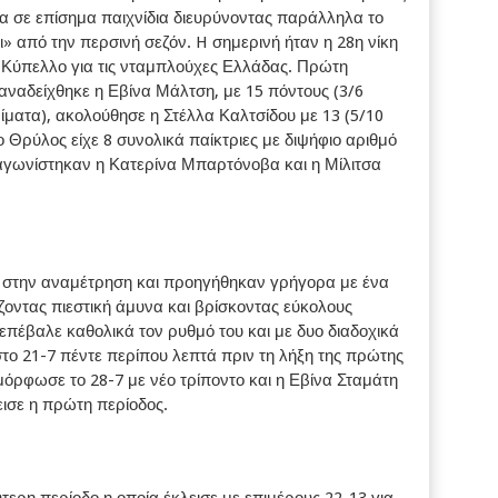
α σε επίσημα παιχνίδια διευρύνοντας παράλληλα το
» από την περσινή σεζόν. H σημερινή ήταν η 28η νίκη
 Κύπελλο για τις νταμπλούχες Ελλάδας. Πρώτη
ναδείχθηκε η Εβίνα Μάλτση, με 15 πόντους (3/6
εψίματα), ακολούθησε η Στέλλα Καλτσίδου με 13 (5/10
 ο Θρύλος είχε 8 συνολικά παίκτριες με διψήφιο αριθμό
αγωνίστηκαν η Κατερίνα Μπαρτόνοβα και η Μίλιτσα
 στην αναμέτρηση και προηγήθηκαν γρήγορα με ένα
ζοντας πιεστική άμυνα και βρίσκοντας εύκολους
επέβαλε καθολικά τον ρυθμό του και με δυο διαδοχικά
το 21-7 πέντε περίπου λεπτά πριν τη λήξη της πρώτης
όρφωσε το 28-7 με νέο τρίποντο και η Εβίνα Σταμάτη
εισε η πρώτη περίοδος.