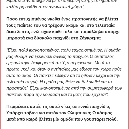
Είμαστε ικανοποιημένοι με τη σημερινή νίκη, γιατί ήμασταν
καλύτερη ομάδα στον αγωνιστικό χώρο”.
Πόσο ευτυχισμένος νιώθει ένας προπονητής να βλέπει
τους παίκτες του να τρέχουν ακόμα και στα τελευταία
δέκα λεπτά, ενώ είχαν κριθεί όλα και παράλληλα υπάρχει
μπροστά ένα δύσκολο παιχνίδι στο Ζάγκρεμπ;
“Είμαι πολύ ικανοποιημένος, πολύ ευχαριστημένος. Η ομάδα
μας θέλαμε να ξεκινήσει αλλιώς το παιχνίδι. Ο αντίπαλος
εμφανίστηκε διαφορετικά απ’ ό,τι περιμέναμε. Μετά το
πρώτο γκολ και όταν ο αντίπαλος μας έδωσε τον χώρο ήρθε
αυτό το σκορ. Οι παίκτες έδειξαν ότι το ήθελαν μέχρι και την
τελευταία στιγμή. Η ομάδα μας θέλει να βελτιωθεί και το
προσπαθεί. Είμαι ικανοποιημένος από την συμπεριφορά των
παικτών παρά την κούραση και το ματς που έρχεται”.
Περιμένατε αυτές τις οκτώ νίκες σε εννιά παιχνίδια;
Υπάρχει ταβάνι για αυτόν τον Ολυμπιακό; Ο κόσμος
μετά από καιρό βλέπει μία ομάδα που γουστάρει πολύ.