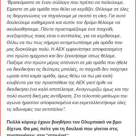
“Βρισκόμαστε σε έναν σύλλογο που πρέπει να παλεύουμε.
Είμαστε σε μία ομάδα που θέλει να κερδίζει. Θέλουμε σε όλες
τις διοργανώσεις να πηγαίνουμε με σκοπό τη νίκη. Για αυτό
δουλεύουμε καθημερινά και αυτόν τον δρόμο θέλουμε να
ακολουθήσουμε. Πάντα προετοιμάζουμε ένα παιχνίδι,
ανεξαρτήτως ποιος είναι ο αντίπαλος, για να κερδίσουμε.
Θέλω να πω πως σήμερα αντιμετωπίσαμε μία ομάδα που
μας δυσκόλεψε πολύ. Η ΑΕΚ εμφανίστηκε αποφασισμένη
στο πρώτο ημίχρονο και δεν ξεκινήσαμε όπως θέλαμε.
Παίξαμε στο πρώτο μέρος απέναντι σε μία ομάδα που ήθελε
να διεκδικήσει τις δεύτερες μπαλιές, το παιχνίδι δεν παίχτηκε
ωραία από καμία ομάδα, όμως θέλω να πω μία καλή
κουβέντα για την προσπάθεια της ΑΕΚ γιατί ήρθε να
διεκδικήσει ένα καλό αποτέλεσμα. Αναγνωρίζω όμως και την
πολύ σωστή δική μας αντίδραση. Στο τελευταίο μισάωρο του
αγώνα ήμασταν αποφασισμένοι και εκμεταλλευτήκαμε όλες
τις αδυναμίες του αντιπάλου”.
Πολλά κόρνερ έχουν βοηθήσει τον Ολυμπιακό να βρει
δίχτυα. Θα μας πείτε για τη δουλειά που γίνεται στις
προπονήσεις στα “στημένα”;