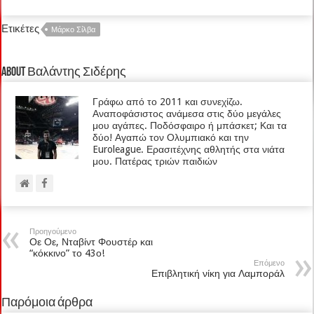
Ετικέτες
Μάρκο Σίλβα
About Βαλάντης Σιδέρης
Γράφω από το 2011 και συνεχίζω.
Αναποφάσιστος ανάμεσα στις δύο μεγάλες
μου αγάπες. Ποδόσφαιρο ή μπάσκετ; Και τα
δύο! Αγαπώ τον Ολυμπιακό και την
Euroleague. Ερασιτέχνης αθλητής στα νιάτα
μου. Πατέρας τριών παιδιών
Προηγούμενο
Οε Οε, Νταβίντ Φουστέρ και
“κόκκινο” το 43ο!
Επόμενο
Επιβλητική νίκη για Λαμποράλ
Παρόμοια άρθρα