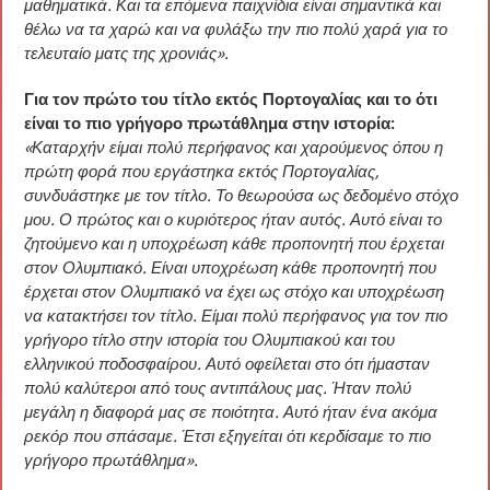
μαθηματικά. Και τα επόμενα παιχνίδια είναι σημαντικά και
θέλω να τα χαρώ και να φυλάξω την πιο πολύ χαρά για το
τελευταίο ματς της χρονιάς».
Για τον πρώτο του τίτλο εκτός Πορτογαλίας και το ότι
είναι το πιο γρήγορο πρωτάθλημα στην ιστορία:
«Καταρχήν είμαι πολύ περήφανος και χαρούμενος όπου η
πρώτη φορά που εργάστηκα εκτός Πορτογαλίας,
συνδυάστηκε με τον τίτλο. Το θεωρούσα ως δεδομένο στόχο
μου. Ο πρώτος και ο κυριότερος ήταν αυτός. Αυτό είναι το
ζητούμενο και η υποχρέωση κάθε προπονητή που έρχεται
στον Ολυμπιακό. Είναι υποχρέωση κάθε προπονητή που
έρχεται στον Ολυμπιακό να έχει ως στόχο και υποχρέωση
να κατακτήσει τον τίτλο. Είμαι πολύ περήφανος για τον πιο
γρήγορο τίτλο στην ιστορία του Ολυμπιακού και του
ελληνικού ποδοσφαίρου. Αυτό οφείλεται στο ότι ήμασταν
πολύ καλύτεροι από τους αντιπάλους μας. Ήταν πολύ
μεγάλη η διαφορά μας σε ποιότητα. Αυτό ήταν ένα ακόμα
ρεκόρ που σπάσαμε. Έτσι εξηγείται ότι κερδίσαμε το πιο
γρήγορο πρωτάθλημα».