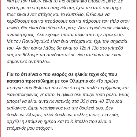
Ναι με τον ΠΑΟΚ είναι το πιο σημαντικό επόμενο ματς. Σε
σχέση με το επόμενο παιχνίδι σας έχω πει από την αρχή
πως είναι ένας στόχος και το Κύπελλο. Θέλουμε να
κερδίσουμε και να περάσουμε και να πάρουμε τον τίτλο στον
τελικό. Θα είναι δύο δύσκολα ματς. Δεν περιμένουμε εύκολες
αναμετρήσεις. Δεν έχουμε τίποτα άλλο από την πρόκριση.
Με τον Παναθηναϊκό είναι ένα ντέρμπι και έχει την σημασία
του. Αν δεν κάνω λάθος θα είναι το 12ο ή 13ο στο γήπεδό
μας και θέλουμε να συνδυαστεί με νίκη απέναντι σε έναν
σημαντικό αντίπαλο».
Για το ότι είναι ο πιο νεαρός σε ηλικία τεχνικός που
κατακτά πρωτάθλημα με τον Ολυμπιακό:
«Το πρώτο
πράγμα που θέλω να πω είναι ότι είμαι πολύ περήφανος και
ικανοποιημένος γι’ αυτό. Η ηλικία δεν παίζει τόσο ρόλο. Ένας
μπορεί να είναι ανταγωνιστικός στα 35 ή στα 40. Σίγουρα
μαθαίνεις. Είμαι περήφανος για την δουλειά μου. Δεν
δουλεύω 24 ώρες αλλά δουλεύω πολλές ώρες. Για εμάς
αρχίζει η επόμενη ημέρα και το Κύπελλο που είναι ο
επόμενός μου στόχος».