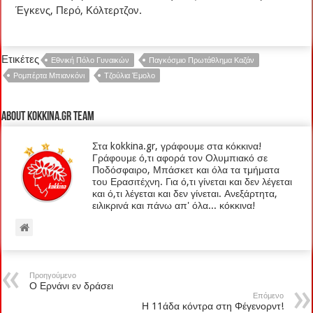
Έγκενς, Περό, Κόλτερτζον.
Ετικέτες
Εθνική Πόλο Γυναικών
Παγκόσμιο Πρωτάθλημα Καζάν
Ρομπέρτα Μπιανκόνι
Τζούλια Έμολο
About kokkina.gr TEAM
Στα kokkina.gr, γράφουμε στα κόκκινα!
Γράφουμε ό,τι αφορά τον Ολυμπιακό σε
Ποδόσφαιρο, Μπάσκετ και όλα τα τμήματα
του Ερασιτέχνη. Για ό,τι γίνεται και δεν λέγεται
και ό,τι λέγεται και δεν γίνεται. Ανεξάρτητα,
ειλικρινά και πάνω απ' όλα... κόκκινα!
Προηγούμενο
Ο Ερνάνι εν δράσει
Επόμενο
Η 11άδα κόντρα στη Φέγενορντ!