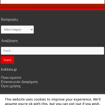
Κατηγορίες
Κατηγορίες
Αναζήτηση
kokkina.gr
Ποιοι είμαστε
Επικοινωνία-Διαφήμιση
Όροι χρήσης
This website uses cookies to improve your experience. We'll
HOME
kokkina.gr
| Designed by
kokkina.gr
assume you're ok with this, but you can opt-out if you wish.