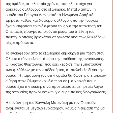
της ομάδας τα τελευταία χρόνια, αποτελεί στόχο για
αρκετούς συλλόγους στο εξωτερικό. Μεταξύ αυτών, η
ομάδα του Γιώργου Δώνη από τα Ηνωμένα Αραβικά
Εμιράτα καθώς και διάφοροι σύλλογοι από την Τουρκία
έχουν εκφράσει το ενδιαφέρον τους για την απόκτησή του.
Οι επαφές πραγματοποιούνται μέσω του ατζέντη του
παίκτη, ο οποίος βρισκόταν σε γνωστό νησί των Κυκλάδων
μέχρι πρόσφατα.
Το ενδιαφέρον από το εξωτερικό δημιουργεί μια πίεση στον
Ολυμπιακό να κλείσει άμεσα την υπόθεση της ανανέωσης.
Ο Κώστας Φορτούνης, που έχει κερδίσει την εμπιστοσύνη
των φιλάθλων με την απόδοσή του, αποτελεί κλειδί για την
ομάδα. Η παραμονή του στην ομάδα θα δώσει μια επιπλέον
ώθηση στον Ολυμπιακό, ιδιαίτερα σε μια χρονιά που η
ομάδα έχει την ευκαιρία να προετοιμαστεί με ηρεμία λόγω
της απουσίας προκριματικών για ευρωπαϊκές διοργανώσεις.
Η συνάντηση του Βαγγέλη Μαρινάκη με τον Φορτούνη
αναμένεται με μεγάλο ενδιαφέρον, καθώς η έκβασή της θα