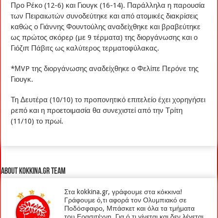
Προ Ρέκο (12-6) και Γιουγκ (16-14). Παράλληλα η παρουσία
των Πειραιωτών συνοδεύτηκε και από ατομικές διακρίσεις
καθώς ο Γιάννης Φουντούλης αναδείχθηκε και βραβεύτηκε
ως πρώτος σκόρερ (με 9 τέρματα) της διοργάνωσης και ο
Γιόζιπ Πάβιτς ως καλύτερος τερματοφύλακας.
*ΜVP της διοργάνωσης αναδείχθηκε ο Φελίπε Περόνε της
Γιουγκ.
Τη Δευτέρα (10/10) το προπονητικό επιτελείο έχει χορηγήσει
ρεπό και η προετοιμασία θα συνεχιστεί από την Τρίτη
(11/10) το πρωί.
About kokkina.gr TEAM
Στα kokkina.gr, γράφουμε στα κόκκινα!
Γράφουμε ό,τι αφορά τον Ολυμπιακό σε
Ποδόσφαιρο, Μπάσκετ και όλα τα τμήματα
του Ερασιτέχνη. Για ό,τι γίνεται και δεν λέγεται