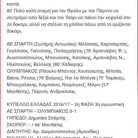
κοντά.
80’ Πολύ καλή στιγμή για τον Θρύλο με τον Πάρντο να
σεντράρει από δεξιά και τον Τσόρι να πιάνει την κεφαλιά στο
2ο δοκάρι, αλλά να στέλνει τη μπάλα πάνω από το οριζόντιο
δοκάρι.
ΑΕ ΣΠΑΡΤΗ (Σωτήρης Αντωνίου): Μελίσσας, Καρτσαμπάς,
Γκαλίτσιος, Γιαννίτσης, Παπαχρήστος (70’ Αρσενίεβιτς Φ. ),
Αναστασόπουλος, Μπανούσης, Κατσίκης, Αρσενίεβιτς N.,
Ηλιόπουλος, Βελλίνης (80’ Χάδιαρης).
ΟΛΥΜΠΙΑΚΟΣ (Πάουλο Μπέντο): Χουτεσιώτης, Μποτία,
Βιάνα, Ρέτσος (79’ Βούρος), Ντε λα Μπέγια (75’ Τσιμίκας),
Μπουχαλάκης, Καμπιάσο, Ντομίνγκεζ, Μάριν (57’
Μανθάτης), Πάρντο, Ανδρούτσος.
ΚΥΠΕΛΛΟ ΕΛΛΑΔΑΣ 2016/17 – 2η ΦΑΣΗ 3η αγωνιστική
ΑΕ ΣΠΑΡΤΗ – ΟΛΥΜΠΙΑΚΟΣ 0-1
ΓΗΠΕΔΟ: Δημοτικό Σπάρτης
ΣΚΟΡΕΡ: – / 66’ Μανθάτης
ΔΙΑΙΤΗΤΗΣ: Αρ. Διαμαντόπουλος (Αρκαδίας)