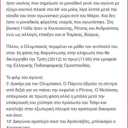
ήταν εκείνος που σημείωσε το μοναδικό γκολ του αγώνα με
έξοχο κοντινό πλασέ στο 66’ και μόλις λίγα λεπτά μετά την
είσοδό του στον αγωνιστικό χώρο αντί του Μάριν. Και δεν
ήταν ο μοναδικός φέρελπις νεαρός που αγωνίστηκε. Στη
βασική 11άδα ήταν οι Χουτεσιώτης, Ρέτσος και Ανδρούτσος
ενώ ως αλλαγές έπαιξαν και οι Τσιμίκας, Βούρος.
Πλέον, ο Ολυμπιακός περιμένει να μάθει τον αντίπαλό του
στην 3η φάση της διοργάνωσης στην κλήρωση που θα
διενεργηθεί την Τρίτη (20/12) το πρωί (11:00) στα γραφεία
της Ελληνικής Ποδοσφαιρικής Ομοσπονδίας.
Το φιλμ του αγώνα:
5’ Δοκάρι για τον Ολυμπιακό. Ο Πάρντο έβγαλε τη σέντρα
από δεξιά για να πιάσει την κεφαλιά ο Ρέτσος. Ο Μελίσσας
απέκρουσε σε πρώτη φάση αλλά η μπάλα μετά την
απόκρουσή του χτύπησε στο πρόσωπο του Τσόρι και
κατέληξε στην εξωτερική πλευρά του αριστερού δοκαριού
και άουτ.
10’ Διαγώνιο αριστερό σουτ του Αρσενίεβιτς, μπλοκάρει ο
Χουτεσιώτης.