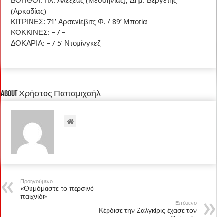
ΒΟΗΘΟΙ: Ηλ. Αλεξέας (Μεσσηνίας), Δημ. Βεργέτης
(Αρκαδίας)
ΚΙΤΡΙΝΕΣ: 71’ Αρσενίεβιτς Φ. / 89’ Μποτία
ΚΟΚΚΙΝΕΣ: – / –
ΔΟΚΑΡΙΑ: – / 5’ Ντομίνγκεζ
About Χρήστος Παπαμιχαήλ
Προηγούμενο
«Θυμόμαστε το περσινό
παιχνίδι»
Επόμενο
Κέρδισε την Ζαλγκίρις έχασε τον