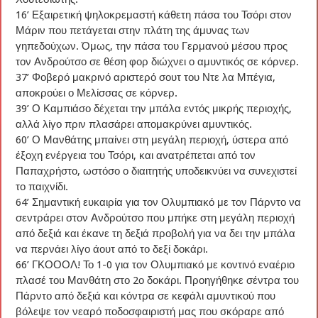
16’ Εξαιρετική ψηλοκρεμαστή κάθετη πάσα του Τσόρι στον
Μάριν που πετάγεται στην πλάτη της άμυνας των
γηπεδούχων. Όμως, την πάσα του Γερμανού μέσου προς
τον Ανδρούτσο σε θέση φορ διώχνει ο αμυντικός σε κόρνερ.
37’ Φοβερό μακρινό αριστερό σουτ του Ντε λα Μπέγια,
αποκρούει ο Μελίσσας σε κόρνερ.
39’ Ο Καμπιάσο δέχεται την μπάλα εντός μικρής περιοχής,
αλλά λίγο πριν πλασάρει απομακρύνει αμυντικός.
60’ Ο Μανθάτης μπαίνει στη μεγάλη περιοχή, ύστερα από
έξοχη ενέργεια του Τσόρι, και ανατρέπεται από τον
Παπαχρήστο, ωστόσο ο διαιτητής υποδεικνύει να συνεχιστεί
το παιχνίδι.
64’ Σημαντική ευκαιρία για τον Ολυμπιακό με τον Πάρντο να
σεντράρει στον Ανδρούτσο που μπήκε στη μεγάλη περιοχή
από δεξιά και έκανε τη δεξιά προβολή για να δει την μπάλα
να περνάει λίγο άουτ από το δεξί δοκάρι.
66’ ΓΚΟΟΟΛ! Το 1-0 για τον Ολυμπιακό με κοντινό εναέριο
πλασέ του Μανθάτη στο 2ο δοκάρι. Προηγήθηκε σέντρα του
Πάρντο από δεξιά και κόντρα σε κεφάλι αμυντικού που
βόλεψε τον νεαρό ποδοσφαιριστή μας που σκόραρε από