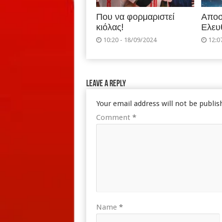
Που να φορμαριστεί
Αποσ
κιόλας!
Ελευ
10:20 - 18/09/2024
12:0
Leave a Reply
Your email address will not be publis
Comment
*
Name
*