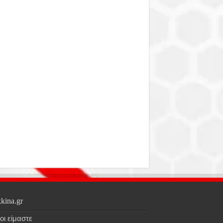
kina.gr
οι είμαστε