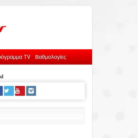
όγραμμα TV
Βαθμολογίες
al