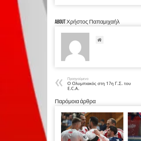
About Χρήστος Παπαμιχαήλ
Προηγούμενο
Ο Ολυμπιακός στη 17η Γ.Σ. του
E.C.A.
Παρόμοια άρθρα