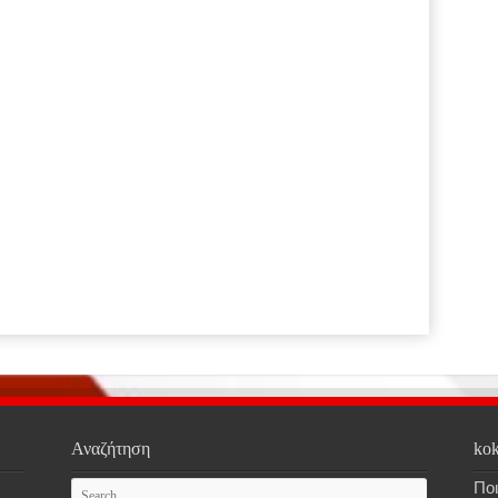
Αναζήτηση
kok
Ποι