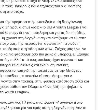
ας ως μοναδικό στόχο τη νίκη. Ο Ολυμπιακός είναι
με τους Βαυαρούς και ο τεχνικός του ο κ. Βασίλης
ίστη στο στόχο.
 για την πρεμιέρα στην σπουδαία αυτή διοργάνωση
για 3η χρονιά σημείωσε: «Το UEFA Youth League είναι
άθε παιχνίδι είναι πρόκληση και για τις δυο ομάδες.
 3η χρονιά στη διοργάνωση και ελπίζουμε να είμαστε
 στόχο μας. Την περασμένη αγωνιστική περίοδο η
 και έφτασε στη φάση των «16». Στόχος μας είναι να
ο και να φτάσουμε όσο πιο μακριά μπορούμε. Έχουμε
στές, πολλοί από τους οποίους είχαν αγωνιστεί και
τεροι είναι διεθνείς και έχουν σημαντικές
 αφορά το παιχνίδι της πρεμιέρας με την Μπάγερν
επιπέδου και πιστεύω είμαστε έτοιμοι για ν’
ίνονται στην τακτική, στην φυσική κατάσταση αλλά και
ουμε μάθει στον Ολυμπιακό να βάζουμε ψηλά τον
στο Youth League».
Κωνσταντίνος Πλέγας, ανυπομονεί ν’ αγωνιστεί στο
 μεγάλη ευκαιρία για εμάς αυτή η διοργάνωση. Δεν το