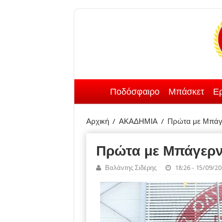
Ποδόσφαιρο
Μπάσκετ
Ερ
Αρχική
/
ΑΚΑΔΗΜΙΑ
/
Πρώτα με Μπάγερ
Πρώτα με Μπάγερν 
Βαλάντης Σιδέρης
18:26 - 15/09/2