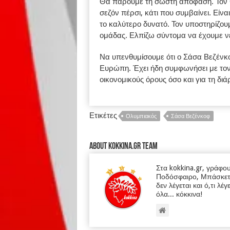
Θα πάρουμε τη σωστή απόφαση. Τον θ
σεζόν πέρσι, κάτι που συμβαίνει. Είνα
το καλύτερο δυνατό. Τον υποστηρίζου
ομάδας. Ελπίζω σύντομα να έχουμε ν
Να υπενθυμίσουμε ότι ο Σάσα Βεζένκο
Ευρώπη. Έχει ήδη συμφωνήσει με τον 
οικονομικούς όρους όσο και για τη διά
Ετικέτες
Ολυμπιακός
Σάσα Βεζένκοφ
About kokkina.gr TEAM
Στα kokkina.gr, γράφο
Ποδόσφαιρο, Μπάσκετ κα
δεν λέγεται και ό,τι λέγ
όλα... κόκκινα!