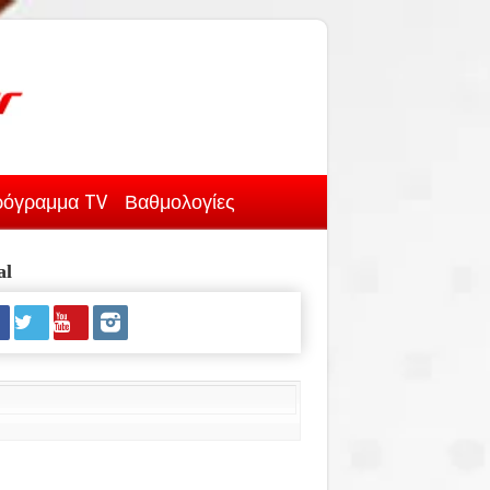
όγραμμα TV
Βαθμολογίες
al