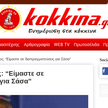
ασιτέχνης
Αρθρογραφία
WEB TV
Πρωτοσέλιδα
Πρ
ς: “Είμαστε σε διαπραγματεύσεις για Σάσα”
Soci
: “Είμαστε σε
για Σάσα”