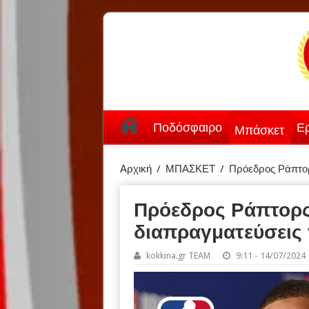
Ποδόσφαιρο
Ερ
Μπάσκετ
Αρχική
/
ΜΠΑΣΚΕΤ
/
Πρόεδρος Ράπτορ
Πρόεδρος Ράπτορς
διαπραγματεύσεις 
kokkina.gr TEAM
9:11 - 14/07/2024