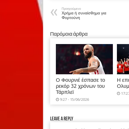
Προηγούμενο
Χρήμα ή συναίσθημα για
Φορτούνη
Παρόμοια άρθρα
Ο Φουρνιέ έσπασε το
Η επ
ρεκόρ 32 χρόνων του
Ολυμ
Τάρπλεϊ
17:2
9:27 - 15/06/2026
Leave a Reply