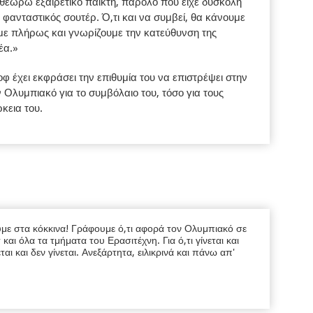
εωρώ εξαιρετικό παίκτη, παρόλο που είχε δύσκολη
ι φανταστικός σουτέρ. Ό,τι και να συμβεί, θα κάνουμε
με πλήρως και γνωρίζουμε την κατεύθυνση της
έα.»
φ έχει εκφράσει την επιθυμία του να επιστρέψει στην
Ολυμπιακό για το συμβόλαιο του, τόσο για τους
ρκεια του.
υμε στα κόκκινα! Γράφουμε ό,τι αφορά τον Ολυμπιακό σε
ι όλα τα τμήματα του Ερασιτέχνη. Για ό,τι γίνεται και
εται και δεν γίνεται. Ανεξάρτητα, ειλικρινά και πάνω απ'