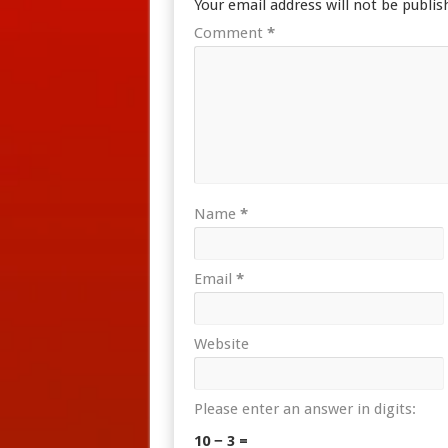
Your email address will not be publis
Comment
*
Name
*
Email
*
Website
Please enter an answer in digits:
10 − 3 =