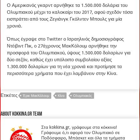
Ο Αμερικανός γκαρντ αρνήθηκε τα 1.500.000 δολάρια του
Ολυμπιακού μέχρι το καλοκαίρι του 2017, αφού σχεδόν τόσα
εισπράττει από τους Ζεγιάνγκ Γκόλντεν Μπουλς για μία
χρονιά.
Όπως έγραψε στο Twitter ο Ισραηλινός δημοσιογράφος
Ντέιβιντ Πικ, ο 27άχρονος ΜακΚόλουμ αρνήθηκε την
προσφορά του Ολυμπιακού, ύψους 1.500.000 δολαρίων για
δύο σεζόν, καθώς έχει υπόλοιπο συμβολαίου αξίας
1.300.000 δολαρίων για τη νέα χρονιά και προτίμησε τα
περισσότερα χρήματα που έχει λαμβάνειν στην Κίνα.
Ετικέτες
Έρικ ΜακΚόλουμ
Κίνα
Ολυμπιακός
About kokkina.gr TEAM
Στα kokkina.gr, γράφουμε στα κόκκινα!
Γράφουμε ό,τι αφορά τον Ολυμπιακό σε
Ποδόσφαιρο, Μπάσκετ και όλα τα τμήματα