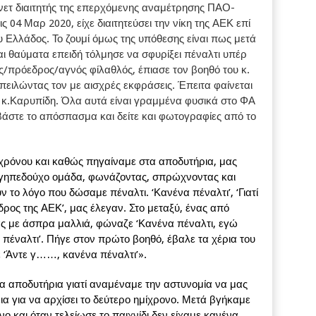
νετ διαιτητής της επερχόμενης αναμέτρησης ΠΑΟ-
τις 04 Μαρ 2020, είχε διαιτητεύσει την νίκη της ΑΕΚ επί
υ Ελλάδος. Το ζουμί όμως της υπόθεσης είναι πως μετά
ι θαύματα επειδή τόλμησε να σφυρίξει πέναλτι υπέρ
ας/πρόεδρος/αγνός φίλαθλός, έπιασε τον βοηθό του κ.
πειλώντας τον με αισχρές εκφράσεις. Έπειτα φαίνεται
 κ.Καρυπίδη. Όλα αυτά είναι γραμμένα φυσικά στο ΦΑ
βάστε το απόσπασμα και δείτε και φωτογραφίες από το
ρόνου και καθώς πηγαίναμε στα αποδυτήρια, μας
 γηπεδούχο ομάδα, φωνάζοντας, σπρώχνοντας και
 το λόγο που δώσαμε πέναλτι. ‘Κανένα πέναλτι’, ‘Γιατί
όεδρος της ΑΕΚ’, μας έλεγαν. Στο μεταξύ, ένας από
ας με άσπρα μαλλιά, φώναζε ‘Κανένα πέναλτι, εγώ
α πέναλτι’. Πήγε στον πρώτο βοηθό, έβαλε τα χέρια του
ε ‘Άντε γ……, κανένα πέναλτι’».
α αποδυτήρια γιατί αναμέναμε την αστυνομία να μας
ια για να αρχίσει το δεύτερο ημίχρονο. Μετά βγήκαμε
νο και όταν τελείωσε το παιχνίδι δεν είχαμε κανένα