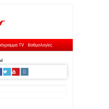
όγραμμα TV
Βαθμολογίες
al