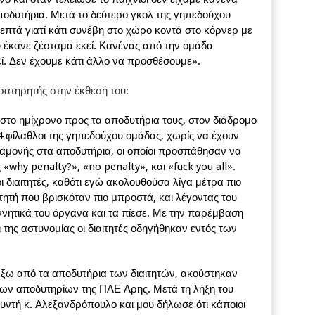
οδυτήρια. Μετά το δεύτερο γκολ της γηπεδούχου
 λεπτά γιατί κάτι συνέβη στο χώρο κοντά στο κόρνερ με
 έκανε ζέσταμα εκεί. Κανένας από την ομάδα
εκεί. Δεν έχουμε κάτι άλλο να προσθέσουμε».
ρατηρητής στην έκθεσή του:
στο ημίχρονο προς τα αποδυτήρια τους, στον διάδρομο
 φίλαθλοι της γηπεδούχου ομάδας, χωρίς να έχουν
ραμονής στα αποδυτήρια, οι οποίοι προσπάθησαν να
«why penalty?», «no penalty», και «fuck you all».
 διαιτητές, καθότι εγώ ακολουθούσα λίγα μέτρα πιο
τητή που βρισκόταν πιο μπροστά, και λέγοντας του
ννητικά του όργανα και τα πίεσε. Με την παρέμβαση
της αστυνομίας οι διαιτητές οδηγήθηκαν εντός των
έξω από τα αποδυτήρια των διαιτητών, ακούστηκαν
ων αποδυτηρίων της ΠΑΕ Αρης. Μετά τη λήξη του
ντή κ. Αλεξανδρόπουλο και μου δήλωσε ότι κάποιοι