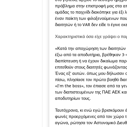
πρόβλημα στην επιστροφή μας στα απ
ομάδας το παιχνίδι διακόπηκε για έξι
έναν παίκτη των φιλοξενούμενων που
διαιτητών ή το VAR δεν είδε τι έγινε 
Χαρακτηριστικά όσα είχε γράψει ο πα
«Κατά την αποχώρηση των διαιτητών 
έξω από τα αποδυτήρια, βρέθηκαν 3-4
διαπίστευση ή να έχουν δικαίωμα πα
επιτεθούν στους διαιτητές φωνάζοντας 
Ένας εξ’ αυτών. όπως μου δήλωσαν οι
πίσω, πλησίασε τον πρώτο βοηθό διαι
«I’m the boss», τον έπιασε από τα γε
των διαπιστευμένων της ΠΑΕ ΑΕΚ και 
αποδυτηρίων τους.
Ταυτόχρονα, κι ενώ εγώ βρισκόμουν 
φωνές προερχόμενες από τον χώρο τ
αγώνα, ρώτησα τον Αστυνομικό Διευθυ