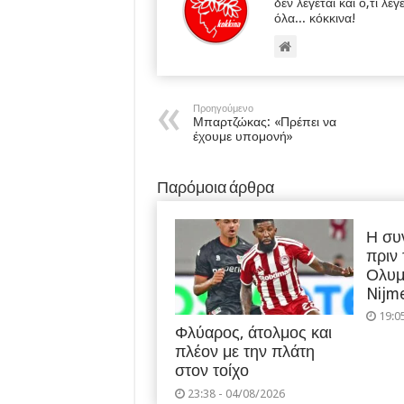
δεν λέγεται και ό,τι λέγ
όλα... κόκκινα!
Προηγούμενο
Μπαρτζώκας: «Πρέπει να
έχουμε υπομονή»
Παρόμοια άρθρα
Η συ
πριν
Ολυμ
Nijm
19:0
Φλύαρος, άτολμος και
πλέον με την πλάτη
στον τοίχο
23:38 - 04/08/2026