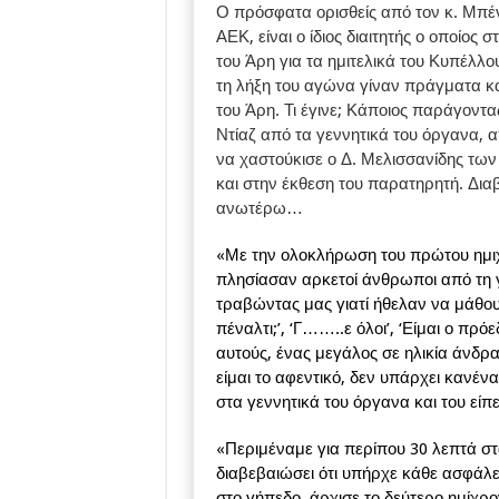
Ο πρόσφατα ορισθείς από τον κ. Μπέ
ΑΕΚ, είναι ο ίδιος διαιτητής ο οποίος σ
του Άρη για τα ημιτελικά του Κυπέλλο
τη λήξη του αγώνα γίναν πράγματα κα
του Άρη. Τι έγινε; Κάποιος παράγοντ
Ντίαζ από τα γεννητικά του όργανα, α
να χαστούκισε ο Δ. Μελισσανίδης των
και στην έκθεση του παρατηρητή. Δια
ανωτέρω…
«Με την ολοκλήρωση του πρώτου ημιχ
πλησίασαν αρκετοί άνθρωποι από τη
τραβώντας μας γιατί ήθελαν να μάθουν
πέναλτι;’, ‘Γ……..ε όλοι’, ‘Είμαι ο πρ
αυτούς, ένας μεγάλος σε ηλικία άνδρ
είμαι το αφεντικό, δεν υπάρχει κανέν
στα γεννητικά του όργανα και του είπ
«Περιμέναμε για περίπου 30 λεπτά στ
διαβεβαιώσει ότι υπήρχε κάθε ασφάλε
στο γήπεδο, άρχισε το δεύτερο ημίχρο