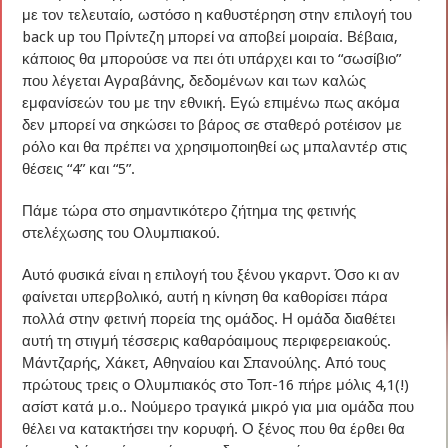
με τον τελευταίο, ωστόσο η καθυστέρηση στην επιλογή του
back up του Πρίντεζη μπορεί να αποβεί μοιραία. Βέβαια,
κάποιος θα μπορούσε να πει ότι υπάρχει και το “σωσίβιο”
που λέγεται Αγραβάνης, δεδομένων και των καλώς
εμφανίσεών του με την εθνική. Εγώ επιμένω πως ακόμα
δεν μπορεί να σηκώσει το βάρος σε σταθερό ροτέισον με
ρόλο και θα πρέπει να χρησιμοποιηθεί ως μπαλαντέρ στις
θέσεις “4” και “5”.
Πάμε τώρα στο σημαντικότερο ζήτημα της φετινής
στελέχωσης του Ολυμπιακού.
Αυτό φυσικά είναι η επιλογή του ξένου γκαρντ. Όσο κι αν
φαίνεται υπερβολικό, αυτή η κίνηση θα καθορίσει πάρα
πολλά στην φετινή πορεία της ομάδος. Η ομάδα διαθέτει
αυτή τη στιγμή τέσσερις καθαρόαιμους περιφερειακούς.
Μάντζαρής, Χάκετ, Αθηναίου και Σπανούλης. Από τους
πρώτους τρεις ο Ολυμπιακός στο Τοπ-16 πήρε μόλις 4,1(!)
ασίστ κατά μ.ο.. Νούμερο τραγικά μικρό για μια ομάδα που
θέλει να κατακτήσει την κορυφή. Ο ξένος που θα έρθει θα