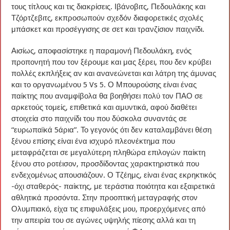
τους τίτλους και τις διακρίσεις. Ιβάνοβιτς, Πεδουλάκης και
Τζόρτζεβιτς, εκπροσωπούν σχεδόν διαφορετικές σχολές
μπάσκετ και προσέγγισης σε σετ και τρανζίσιον παιχνίδι.
Αισίως, αποφασίστηκε η παραμονή Πεδουλάκη, ενός
προπονητή που τον ξέρουμε και μας ξέρει, που δεν κρύβει
πολλές εκπλήξεις αν και ανανεώνεται και λάτρη της άμυνας
και το οργανωμένου 5 Vs 5. Ο Μπουρούσης είναι ένας
παίκτης που αναμφίβολα θα βοηθήσει πολύ τον ΠΑΟ σε
αρκετούς τομείς, επιθετικά και αμυντικά, αφού διαθέτει
στοιχεία στο παιχνίδι του που δύσκολα συναντάς σε
“ευρωπαϊκά 5άρια”. Το γεγονός ότι δεν καταλαμβάνει θέση
ξένου επίσης είναι ένα ισχυρό πλεονέκτημα που
μεταφράζεται σε μεγαλύτερη πληθώρα επιλογών παίκτη
ξένου στο ροτέισον, προσδίδοντας χαρακτηριστικά που
ενδεχομένως απουσιάζουν. Ο Τζέημς, είναι ένας εκρηκτικός
-όχι σταθερός- παίκτης, με τεράστια ποιότητα και εξαιρετικά
αθλητικά προσόντα. Στην προοπτική μεταγραφής στον
Ολυμπιακό, είχα τις επιφυλάξεις μου, προερχόμενες από
την απειρία του σε αγώνες υψηλής πίεσης αλλά και τη