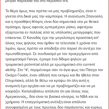
μέτρια παρουσία του στο περυσινό Φ4.
Το θέμα όμως που πρέπει να μας προβληματίζει, είναι τι
γίνεται στη δικιά μας την καμπούρα. Η ανανέωση Σπανούλη
και η προσθήκη Μπιρτς είναι δύο σημαντικά νέα με θετικό
πρόσημο, όμως αφενός εμπεριέχουν ρίσκο, αφετέρου
εξαρτώνται εν πολλοίς από τις υπόλοιπες μεταγραφές που
επίκεινται. Ο Καναδός έχει την μεγαλύτερη προοπτική απ’
όλους τους ψηλούς που ήρθαν τα τελευταία 5 χρόνια στο
λιμάνι, όμως πρέπει να αποδείξει στο παρκέ ότι αντέχει τον
πρωταθλητισμό. Σε συνδυασμό με τον προερχόμενο από
τραυματισμό Γιανγκ, έχουμε ένα δίδυμο ψηλών με
τρομακτικό potential αλλά με ερωτηματικό στο current
ability. Στο “4”, περιμένουμε σαν το άγιο φως του Πάσχα τον
Οκάρο Γουάιτ, έναν αθλητή που εκτιμώ και θα ήθελα στον
Ολυμπιακό, αλλά δε θέλω να κρύψω ότι όλη αυτή η
αναμονή έχει αρχίσει και να με προβληματίζει και να με
κουράζει. Καταλαβαίνω απόλυτα ότι για όλους τους
Αμερικανούς,, δύο είναι τα βασικά κίνητρα, το ΝΒΑ και τα
χρήματα. Η επαγγελματική ανέλιξη είναι απόλυτα
συνυφασμένη με τους πρώτους δύο παράγοντες και κυρίως