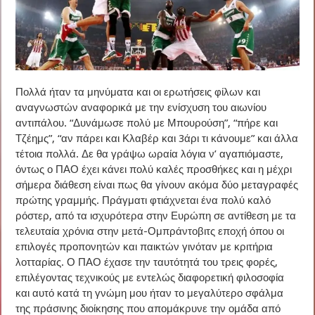
Πολλά ήταν τα μηνύματα και οι ερωτήσεις φίλων και
αναγνωστών αναφορικά με την ενίσχυση του αιωνίου
αντιπάλου. “Δυνάμωσε πολύ με Μπουρούση”, “πήρε και
Τζέημς”, “αν πάρει και Κλαβέρ και 3άρι τι κάνουμε” και άλλα
τέτοια πολλά. Δε θα γράψω ωραία λόγια ν’ αγαπιόμαστε,
όντως ο ΠΑΟ έχει κάνει πολύ καλές προσθήκες και η μέχρι
σήμερα διάθεση είναι πως θα γίνουν ακόμα δύο μεταγραφές
πρώτης γραμμής. Πράγματι φτιάχνεται ένα πολύ καλό
ρόστερ, από τα ισχυρότερα στην Ευρώπη σε αντίθεση με τα
τελευταία χρόνια στην μετά-Ομπράντοβιτς εποχή όπου οι
επιλογές προπονητών και παικτών γινόταν με κριτήρια
λοτταρίας. Ο ΠΑΟ έχασε την ταυτότητά του τρεις φορές,
επιλέγοντας τεχνικούς με εντελώς διαφορετική φιλοσοφία
και αυτό κατά τη γνώμη μου ήταν το μεγαλύτερο σφάλμα
της πράσινης διοίκησης που απομάκρυνε την ομάδα από