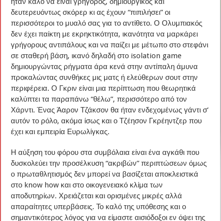
ήταν καλό να είναι γρήγορος, δημιουργικός και
δευτερευόντως σκόρερ κι ας έχουν “πιπιλήσει” οι
περισσότεροι το μυαλό σας για το αντίθετο. Ο Ολυμπιακός
δεν έχει παίκτη με εκρηκτικότητα, ικανότητα να μαρκάρει
γρήγορους αντιπάλους και να παίζει με μέτωπο στο στεφάνι
σε σταθερή βάση, ικανό δηλαδή στο isolation game
δημιουργώντας ρήγματα άρα κενά στην αντίπαλη άμυνα
προκαλώντας συνθήκες μις ματς ή ελεύθερων σουτ στην
περιφέρεια. Ο Γκριν είναι μια περίπτωση που θεωρητικά
καλύπτει τα παραπάνω “θέλω”, περισσότερο από τον
Χάρντι. Ένας Άαρον Τζάκσον θα ήταν ενδεχομένως γάντι σ’
αυτόν το ρόλο, ακόμα ίσως και ο Τζέησον Γκρέηντζερ που
έχει και εμπειρία Ευρωλίγκας.
Η αύξηση του φόρου στα συμβόλαια είναι ένα αγκάθι που
δυσκολεύει την προσέλκυση “ακριβών” περιπτώσεων όμως
ο πρωταθλητισμός δεν μπορεί να βασίζεται αποκλειστικά
στο know how και στο οικογενειακό κλίμα των
αποδυτηρίων. Χρειάζεται και ορισμένες μικρές αλλά
απαραίτητες υπερβάσεις. Το καλό της υπόθεσης και ο
σημαντικότερος λόγος για να είμαστε αισιόδοξοι εν όψει της