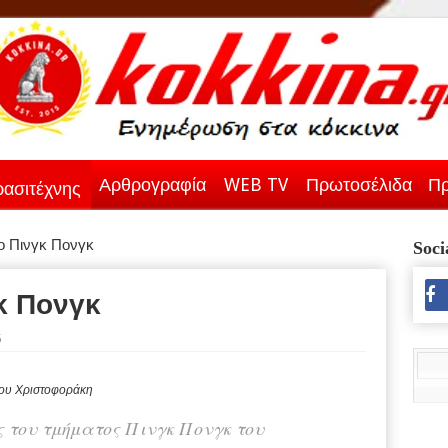
Αρθρογραφία
WEB TV
Πρωτοσέλιδα
Πρ
ασιτέχνης
ο Πινγκ Πονγκ
Soci
κ Πονγκ
5
γου Χριστοφοράκη
ς του τμήματος Πινγκ Πονγκ του