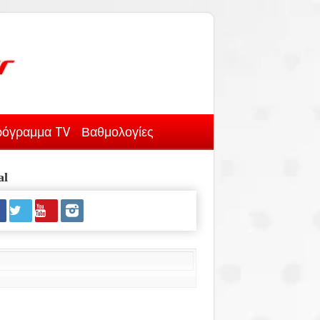
όγραμμα TV
Βαθμολογίες
al