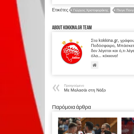
Ετικέτες
Γιώργος Χριστοφοράκης
Πινγκ Πονγ
About kokkina.gr TEAM
Στα kokkina.gr, γράφο
Ποδόσφαιρο, Μπάσκετ κα
δεν λέγεται και ό,τι λέγ
όλα... κόκκινα!
Προηγούμενο
Με Μαλασάι στη Νάξο
Παρόμοια άρθρα