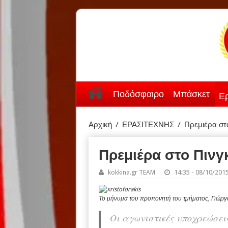
Ποδόσφαιρο
Μπάσκετ
Ερ
Αρχική
/
ΕΡΑΣΙΤΕΧΝΗΣ
/
Πρεμιέρα στ
Πρεμιέρα στο Πινγ
kokkina.gr TEAM
14:35 - 08/10/201
Το μήνυμα του προπονητή του τμήματος, Γιώρ
Οι αγωνιστικές υποχρεώσει