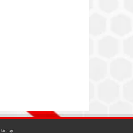
kina.gr