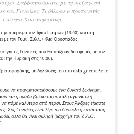
οσεχές Σαββατοκύριακο με τη διεξαγωγή
ες και Γυναίκες. Τι δήλωσε ο προπονητής
, Γιώργος Χριστοφοράκης.
την πρεμιέρα τον Ίφιτο Πατρών (13:00) και στη
ει με τον Γυμν. Συλλ. Φίλια Ορεστιάδας.
αι για τις Γυναίκες που θα παίξουν δύο φορές με τον
αι την Κυριακή στις 10:00).
ιστοφοράκης, με δηλώσεις του στο osfp.gr έστειλε το
ουμε να πραγματοποιήσουμε ένα δυνατό ξεκίνημα.
σία και η ομάδα βρίσκεται σε καλή αγωνιστική
ι να πάμε καλύτερα από πέρσι. Στους Άνδρες είμαστε
ς. Στις Γυναίκες είναι λίγο πιο δύσκολη η κατάσταση.
θεί, αλλά θα γίνει σκληρή “μάχη” με τον Δ.Α.Ο.
.