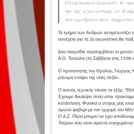
Ολυμπιακού ξεκινούν το πρ
της 1ης αγωνιστικής σε Άνδρ
του ερυθρόλευκου τμήματος
Το τμήμα των Ανδρών αντιμετωπίζει σ
συνέχεια για τη 2η αγωνιστική θα παίξ
Δύο παιχνίδια περιλαμβάνει το μενού κ
Α.Ο. Ταταύλα (το Σάββατο στις 13:00 κ
Ο προπονητής του Θρύλου, Γιώργος Χρ
μήνυμα ενόψει της νέας σεζόν.
Ο ικανός τεχνικός τόνισε τα εξής:
“Θέλ
Έχουμε δουλέψει πολύ στην προετοιμα
κατάσταση. Φυσικά ο στόχος μας είνα
πρώτο φαβορί με τον ερχομό του Μέντε
Ο Α.Σ. Πέρα μπορεί να έχει αποδυναμω
Ταύρου που είναι αρκετά ενισχυμένος”