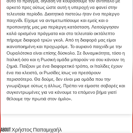
αυτό το πράγμα, δηλαδή να κουράσουμε τον αντίπαλο με
αρκετό πρες ούτως ώστε αυτή η υπεροχή να φανεί στην
τελευταία περίοδο. Διαιτητικά πιστεύω ήταν ένα περίεργο
παιχνίδι. Είχαμε να αντιμετωπίσουμε και εμείς και ο
προπονητής μας μια περίεργη κατάσταση. Λειτούργησαν
καλά ορισμένα πράγματα και στο τελευταίο οκτάλεπτο
πήραμε διαφορά τριών γκολ. Από τη διαφορά μας είμαι
ικανοποιημένη και προχωράμε. Το αυριανό παιχνίδι με την
Ουραλότσκα είναι επίσης δύσκολο. Σε δυναμικότητα, τόσο η
Ιταλική όσο και η Ρωσική ομάδα μπορούν να σου κάνουν τη
ζημιά. Παίζουν με ένα διαφορετικό τρόπο, οι Ιταλίδες έχουν
ένα πιο κλειστό, οι Ρωσίδες ίσως να πρεσάρουν
περισσότερο. Θα δούμε, δεν είναι μια ομάδα που την
γνωρίζουμε ούτως η άλλως. Πρέπει να είμαστε σοβαρές και
συγκεντρωμένες για να κάνουμε το επόμενο βήμα γιατί
θέλουμε την πρωτιά στον όμιλο».
About Χρήστος Παπαμιχαήλ