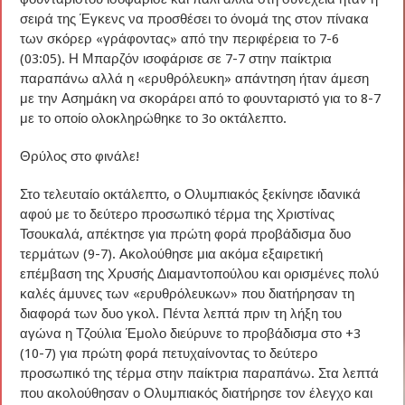
σειρά της Έγκενς να προσθέσει το όνομά της στον πίνακα
των σκόρερ «γράφοντας» από την περιφέρεια το 7-6
(03:05). Η Μπαρζόν ισοφάρισε σε 7-7 στην παίκτρια
παραπάνω αλλά η «ερυθρόλευκη» απάντηση ήταν άμεση
με την Ασημάκη να σκοράρει από το φουνταριστό για το 8-7
με το οποίο ολοκληρώθηκε το 3ο οκτάλεπτο.
Θρύλος στο φινάλε!
Στο τελευταίο οκτάλεπτο, ο Ολυμπιακός ξεκίνησε ιδανικά
αφού με το δεύτερο προσωπικό τέρμα της Χριστίνας
Τσουκαλά, απέκτησε για πρώτη φορά προβάδισμα δυο
τερμάτων (9-7). Ακολούθησε μια ακόμα εξαιρετική
επέμβαση της Χρυσής Διαμαντοπούλου και ορισμένες πολύ
καλές άμυνες των «ερυθρόλευκων» που διατήρησαν τη
διαφορά των δυο γκολ. Πέντα λεπτά πριν τη λήξη του
αγώνα η Τζούλια Έμολο διεύρυνε το προβάδισμα στο +3
(10-7) για πρώτη φορά πετυχαίνοντας το δεύτερο
προσωπικό της τέρμα στην παίκτρια παραπάνω. Στα λεπτά
που ακολούθησαν ο Ολυμπιακός διατήρησε τον έλεγχο και