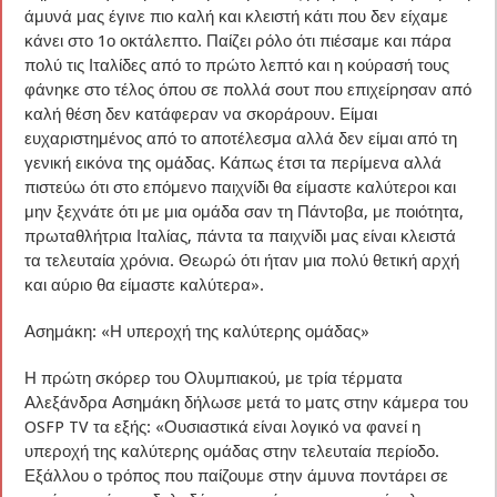
άμυνά μας έγινε πιο καλή και κλειστή κάτι που δεν είχαμε
κάνει στο 1ο οκτάλεπτο. Παίζει ρόλο ότι πιέσαμε και πάρα
πολύ τις Ιταλίδες από το πρώτο λεπτό και η κούρασή τους
φάνηκε στο τέλος όπου σε πολλά σουτ που επιχείρησαν από
καλή θέση δεν κατάφεραν να σκοράρουν. Είμαι
ευχαριστημένος από το αποτέλεσμα αλλά δεν είμαι από τη
γενική εικόνα της ομάδας. Κάπως έτσι τα περίμενα αλλά
πιστεύω ότι στο επόμενο παιχνίδι θα είμαστε καλύτεροι και
μην ξεχνάτε ότι με μια ομάδα σαν τη Πάντοβα, με ποιότητα,
πρωταθλήτρια Ιταλίας, πάντα τα παιχνίδι μας είναι κλειστά
τα τελευταία χρόνια. Θεωρώ ότι ήταν μια πολύ θετική αρχή
και αύριο θα είμαστε καλύτερα».
Ασημάκη: «Η υπεροχή της καλύτερης ομάδας»
Η πρώτη σκόρερ του Ολυμπιακού, με τρία τέρματα
Αλεξάνδρα Ασημάκη δήλωσε μετά το ματς στην κάμερα του
OSFP TV τα εξής: «Ουσιαστικά είναι λογικό να φανεί η
υπεροχή της καλύτερης ομάδας στην τελευταία περίοδο.
Εξάλλου ο τρόπος που παίζουμε στην άμυνα ποντάρει σε