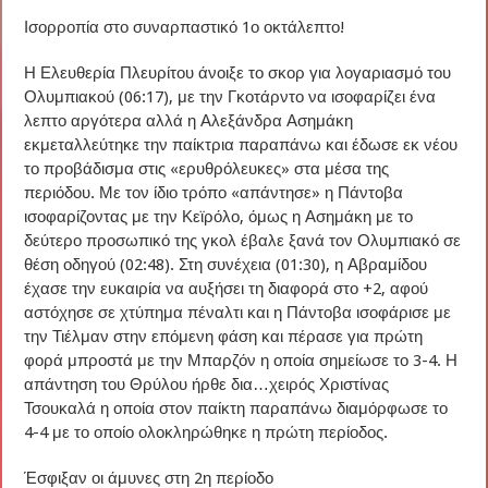
Ισορροπία στο συναρπαστικό 1ο οκτάλεπτο!
Η Ελευθερία Πλευρίτου άνοιξε το σκορ για λογαριασμό του
Ολυμπιακού (06:17), με την Γκοτάρντο να ισοφαρίζει ένα
λεπτο αργότερα αλλά η Αλεξάνδρα Ασημάκη
εκμεταλλεύτηκε την παίκτρια παραπάνω και έδωσε εκ νέου
το προβάδισμα στις «ερυθρόλευκες» στα μέσα της
περιόδου. Με τον ίδιο τρόπο «απάντησε» η Πάντοβα
ισοφαρίζοντας με την Κεϊρόλο, όμως η Ασημάκη με το
δεύτερο προσωπικό της γκολ έβαλε ξανά τον Ολυμπιακό σε
θέση οδηγού (02:48). Στη συνέχεια (01:30), η Αβραμίδου
έχασε την ευκαιρία να αυξήσει τη διαφορά στο +2, αφού
αστόχησε σε χτύπημα πέναλτι και η Πάντοβα ισοφάρισε με
την Τιέλμαν στην επόμενη φάση και πέρασε για πρώτη
φορά μπροστά με την Μπαρζόν η οποία σημείωσε το 3-4. Η
απάντηση του Θρύλου ήρθε δια…χειρός Χριστίνας
Τσουκαλά η οποία στον παίκτη παραπάνω διαμόρφωσε το
4-4 με το οποίο ολοκληρώθηκε η πρώτη περίοδος.
Έσφιξαν οι άμυνες στη 2η περίοδο