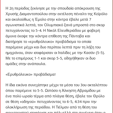
Η 2η περίοδος ξεκίνησε με την σπουδαία απόκρουση της
Χρυσής Διαμαντοπούλου στην εκτέλεση πέναλτι της Κεϊρόλο
και ακολούθως η Έμολο στην κόντρα έβαλε μετά 7
αγωνιστικά λεπτά, τον Ολυμπιακό ξανά μπροστά στο σκορ
πετυχαίνοντας το 5-4. Η Νικόλ Ελευθεριάδου με φοβερή
άμυνα έκοψε την κόντρα επίθεση της Πάντοβα και
διατήρησε το «ερυθρόλευκο» προβάδισμα το οποία
παρέμεινε μέχρι και δυο περίπου λεπτά πριν τη λήξη του
ημιχρόνου, όταν ισοφάρισαν οι Ιταλίδες με την Κασόν (5-5).
Με το επιμέρους 1-1 και σκορ 5-5, οδηγήθηκαν οι δυο
ομάδες στην ανάπαυλα.
«Ερυθρόλευκο» προβάδισμα!
Η ίδια εικόνα συνεχίστηκε μέχρι τα μέσα του 3ου οκταλέπτου
όπου παρέμενε το 5-5. Ωστόσο η Άλκηστη Αβραμίδου με
ένα πολύ ωραίο τέρμα από πλάγια θέση, έβαλε τον Θρύλο
σε θέση «οδηγού» πετυχαίνοντας το 6-5, 4:34 πριν την
ολοκλήρωση της περιόδου. Η Τιέλμαν από τη θέση του
φουνταριστού ισοφάρισε και πάλι αλλά στη συνέχεια ήταν η