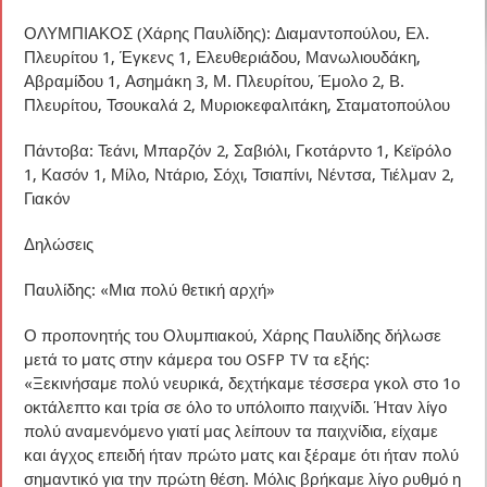
ΟΛΥΜΠΙΑΚΟΣ (Χάρης Παυλίδης): Διαμαντοπούλου, Ελ.
Πλευρίτου 1, Έγκενς 1, Ελευθεριάδου, Μανωλιουδάκη,
Αβραμίδου 1, Ασημάκη 3, Μ. Πλευρίτου, Έμολο 2, Β.
Πλευρίτου, Τσουκαλά 2, Μυριοκεφαλιτάκη, Σταματοπούλου
Πάντοβα: Τεάνι, Μπαρζόν 2, Σαβιόλι, Γκοτάρντο 1, Κεϊρόλο
1, Κασόν 1, Μίλο, Ντάριο, Σόχι, Τσιαπίνι, Νέντσα, Τιέλμαν 2,
Γιακόν
Δηλώσεις
Παυλίδης: «Μια πολύ θετική αρχή»
Ο προπονητής του Ολυμπιακού, Χάρης Παυλίδης δήλωσε
μετά το ματς στην κάμερα του OSFP TV τα εξής:
«Ξεκινήσαμε πολύ νευρικά, δεχτήκαμε τέσσερα γκολ στο 1ο
οκτάλεπτο και τρία σε όλο το υπόλοιπο παιχνίδι. Ήταν λίγο
πολύ αναμενόμενο γιατί μας λείπουν τα παιχνίδια, είχαμε
και άγχος επειδή ήταν πρώτο ματς και ξέραμε ότι ήταν πολύ
σημαντικό για την πρώτη θέση. Μόλις βρήκαμε λίγο ρυθμό η