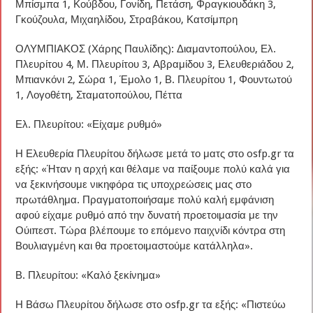
Μπίσμπα 1, Κούβδου, Γονίδη, Πετάση, Φραγκιουδάκη 3,
Γκούζουλα, Μιχαηλίδου, Στραβάκου, Κατσίμπρη
ΟΛΥΜΠΙΑΚΟΣ (Χάρης Παυλίδης): Διαμαντοπούλου, Ελ.
Πλευρίτου 4, Μ. Πλευρίτου 3, Αβραμίδου 3, Ελευθεριάδου 2,
Μπιανκόνι 2, Σώρα 1, Έμολο 1, Β. Πλευρίτου 1, Φουντωτού
1, Λογοθέτη, Σταματοπούλου, Πέττα
Ελ. Πλευρίτου: «Είχαμε ρυθμό»
Η Ελευθερία Πλευρίτου δήλωσε μετά το ματς στο osfp.gr τα
εξής: «Ήταν η αρχή και θέλαμε να παίξουμε πολύ καλά για
να ξεκινήσουμε νικηφόρα τις υποχρεώσεις μας στο
πρωτάθλημα. Πραγματοποιήσαμε πολύ καλή εμφάνιση
αφού είχαμε ρυθμό από την δυνατή προετοιμασία με την
Ούιπεστ. Τώρα βλέπουμε το επόμενο παιχνίδι κόντρα στη
Βουλιαγμένη και θα προετοιμαστούμε κατάλληλα».
Β. Πλευρίτου: «Καλό ξεκίνημα»
Η Βάσω Πλευρίτου δήλωσε στο osfp.gr τα εξής: «Πιστεύω