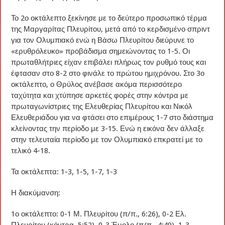
Το 2ο οκτάλεπτο ξεκίνησε με το δεύτερο προσωπικό τέρμα
της Μαργαρίτας Πλευρίτου, μετά από το κερδισμένο σπριντ
για τον Ολυμπιακό ενώ η Βάσω Πλευρίτου διεύρυνε το
«ερυθρόλευκο» προβάδισμα σημειώνοντας το 1-5. Οι
πρωταθλήτριες είχαν επιβάλει πλήρως τον ρυθμό τους και
έφτασαν στο 8-2 στο φινάλε το πρώτου ημιχρόνου. Στο 3ο
οκτάλεπτο, ο Θρύλος ανέβασε ακόμα περισσότερο
ταχύτητα και χτύπησε αρκετές φορές στην κόντρα με
πρωταγωνίστριες της Ελευθερίας Πλευρίτου και Νικόλ
Ελευθεριάδου για να φτάσει στο επιμέρους 1-7 στο διάστημα
κλείνοντας την περίοδο με 3-15. Ενώ η εικόνα δεν άλλαξε
στην τελευταία περίοδο με τον Ολυμπιακό επκρατεί με το
τελικό 4-18.
Τα οκτάλεπτα: 1-3, 1-5, 1-7, 1-3
Η διακύμανση:
1ο οκτάλεπτο: 0-1 Μ. Πλευρίτου (π/π., 6:26), 0-2 Ελ.
Πλευρίτου (κόντρα, 5:52), 0-3 Έμολο (π/π., 4:49), 1-3