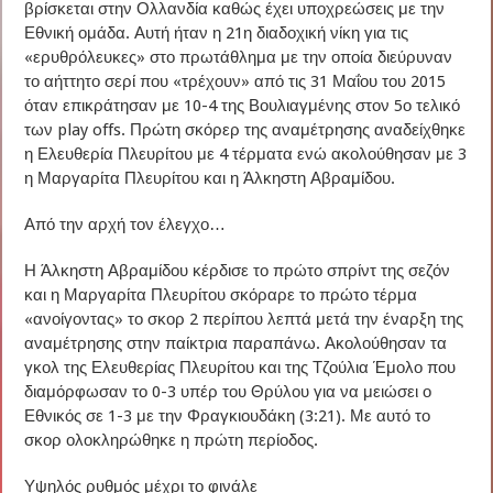
βρίσκεται στην Ολλανδία καθώς έχει υποχρεώσεις με την
Εθνική ομάδα. Αυτή ήταν η 21η διαδοχική νίκη για τις
«ερυθρόλευκες» στο πρωτάθλημα με την οποία διεύρυναν
το αήττητο σερί που «τρέχουν» από τις 31 Μαΐου του 2015
όταν επικράτησαν με 10-4 της Βουλιαγμένης στον 5ο τελικό
των play offs. Πρώτη σκόρερ της αναμέτρησης αναδείχθηκε
η Ελευθερία Πλευρίτου με 4 τέρματα ενώ ακολούθησαν με 3
η Μαργαρίτα Πλευρίτου και η Άλκηστη Αβραμίδου.
Από την αρχή τον έλεγχο…
Η Άλκηστη Αβραμίδου κέρδισε το πρώτο σπρίντ της σεζόν
και η Μαργαρίτα Πλευρίτου σκόραρε το πρώτο τέρμα
«ανοίγοντας» το σκορ 2 περίπου λεπτά μετά την έναρξη της
αναμέτρησης στην παίκτρια παραπάνω. Ακολούθησαν τα
γκολ της Ελευθερίας Πλευρίτου και της Τζούλια Έμολο που
διαμόρφωσαν το 0-3 υπέρ του Θρύλου για να μειώσει ο
Εθνικός σε 1-3 με την Φραγκιουδάκη (3:21). Με αυτό το
σκορ ολοκληρώθηκε η πρώτη περίοδος.
Υψηλός ρυθμός μέχρι το φινάλε