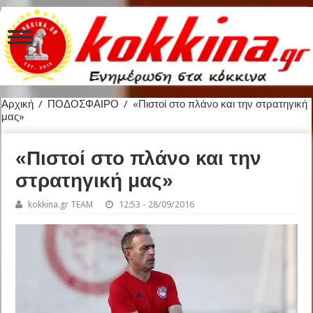
Αρχική
/
ΠΟΔΟΣΦΑΙΡΟ
/
«Πιστοί στο πλάνο και την στρατηγική
μας»
«Πιστοί στο πλάνο και την
στρατηγική μας»
kokkina.gr TEAM
12:53 - 28/09/2016