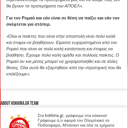
θα βγουν τα προτερήματα του ΑΠΟΕΛ».
Για τον Ρομαό και εάν είναι σε θέση να παίξει και εάν τον
σκέφτεται για στόπερ.
«Όλοι οι παίκτες που είναι στην αποστολή είναι πολύ καλά
και έτοιμοι να βοηθήσουν. Είμαστε ευχαριστημένοι από τον
Ρομαό που είναι σε πολύ καλή κατάσταση και έτοιμος να
βοηθήσει. Έχουμε πολύ καλή ομάδα και πολλούς παίκτες. Ο
Ρομαό αν και μέσος μπορεί να χρησιμοποιηθεί και σε άλλες
θέσεις. Όλα αυτά θα εξαρτηθούν από την στρατηγική που θα
επιλέξουμε».
About kokkina.gr TEAM
Στα kokkina.gr, γράφουμε στα κόκκινα!
Γράφουμε ό,τι αφορά τον Ολυμπιακό σε
Ποδόσφαιρο, Μπάσκετ και όλα τα τμήματα