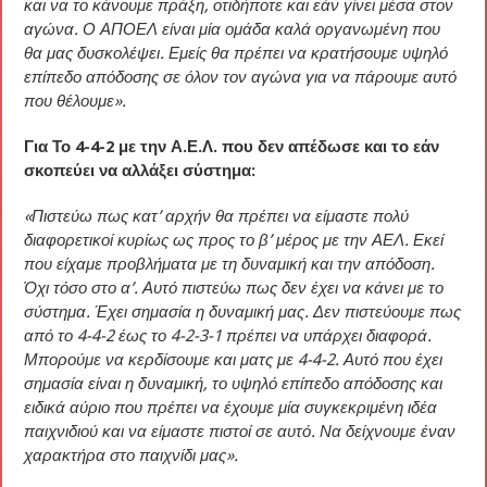
και να το κάνουμε πράξη, οτιδήποτε και εάν γίνει μέσα στον
αγώνα. Ο ΑΠΟΕΛ είναι μία ομάδα καλά οργανωμένη που
θα μας δυσκολέψει. Εμείς θα πρέπει να κρατήσουμε υψηλό
επίπεδο απόδοσης σε όλον τον αγώνα για να πάρουμε αυτό
που θέλουμε».
Για Το 4-4-2 με την Α.Ε.Λ. που δεν απέδωσε και το εάν
σκοπεύει να αλλάξει σύστημα:
«Πιστεύω πως κατ’ αρχήν θα πρέπει να είμαστε πολύ
διαφορετικοί κυρίως ως προς το β’ μέρος με την ΑΕΛ. Εκεί
που είχαμε προβλήματα με τη δυναμική και την απόδοση.
Όχι τόσο στο α’. Αυτό πιστεύω πως δεν έχει να κάνει με το
σύστημα. Έχει σημασία η δυναμική μας. Δεν πιστεύουμε πως
από το 4-4-2 έως το 4-2-3-1 πρέπει να υπάρχει διαφορά.
Μπορούμε να κερδίσουμε και ματς με 4-4-2. Αυτό που έχει
σημασία είναι η δυναμική, το υψηλό επίπεδο απόδοσης και
ειδικά αύριο που πρέπει να έχουμε μία συγκεκριμένη ιδέα
παιχνιδιού και να είμαστε πιστοί σε αυτό. Να δείχνουμε έναν
χαρακτήρα στο παιχνίδι μας».