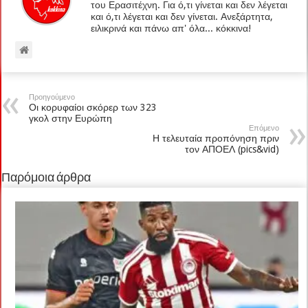
του Ερασιτέχνη. Για ό,τι γίνεται και δεν λέγεται
και ό,τι λέγεται και δεν γίνεται. Ανεξάρτητα,
ειλικρινά και πάνω απ' όλα... κόκκινα!
Προηγούμενο
Οι κορυφαίοι σκόρερ των 323
γκολ στην Ευρώπη
Επόμενο
Η τελευταία προπόνηση πριν
τον ΑΠΟΕΛ (pics&vid)
Παρόμοια άρθρα