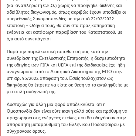
(και αναπληρωτή C.E.O.) χωρίς να προηγηθεί διεθνής και
αδιάβλητος διαγωνισμός, όπως ακριβώς έχουν υποδείξει οι
υπερεθνικές Συνομοσπονδίες με την από 22/02/2022
επιστολή – Οδηγία τους, θα συνιστά πραξικοπηματική
ενέργεια και κατάφωρη παραβίαση του Καταστατικού, με
ό,τι αυτό συνεπάγεται.
Παρά την παρελκυστική τοποθέτησή σας κατά την
συνεδρίαση της Εκτελεστικής Επιτροπής, η δεσμευτικότητα
της οδηγίας των FIFA και UEFA επί της διαδικασίας έχει ήδη
αναγνωριστεί από το Διαιτητικό Δικαστήριο της ΕΠΟ στην
υπ’ αρ. 95/2022 απόφασή του. Εσείς τουλάχιστον ως
δικηγόρος θα έπρεπε να είστε σε θέση να το αντιληφθείτε με
μια απλή ανάγνωσή της.
Δυστυχώς για άλλη μια φορά αποδεικνύεται ότι η
Ομοσπονδία δεν είναι ούτε ικανή αλλά ούτε και πρόθυμη να
προχωρήσει στις ενέργειες εκείνες που θα οδηγήσουν στην
απαραίτητη μεταρρύθμιση του Ελληνικού Ποδοσφαίρου με
σύγχρονους όρους.