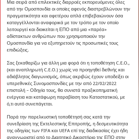
Μια σειρά από επιλεκτικές διαρροές εκπορευόμενες όλες
από την Ομοσπονδία οι οποίες αφενός διαστρεβλώνουν την
πραγματικότητα και αφετέρου απλά επιβεβαιώνουν όσα
καταγγέλλονται αναφορικά με τον τρόπο με τον οποίο
λειτουργεί και διοικείται η ΕΠΟ από μια «παρέα»
αδίστακτων ανθρώπων που χρησιμοποιούν την
Ομοσπονδία για να εξυπηρετούν τις προσωπικές τους
επιδιώξεις.
Σας ξεκαθαρίζω για άλλη μια φορά ότι η τοποθέτηση C.E.O.,
(και αναπληρωτή C.E.O.) χωρίς να προηγηθεί διεθνής και
αδιάβλητος διαγωνισμός, όπως ακριβώς έχουν υποδείξει οι
υπερεθνικές Συνομοσπονδίες με την από 22/02/2022
επιστολή – Οδηγία τους, θα συνιστά πραξικοπηματική
ενέργεια και κατάφωρη παραβίαση του Καταστατικού, με
ό,τι αυτό συνεπάγεται.
Παρά την παρελκυστική τοποθέτησή σας κατά την
συνεδρίαση της Εκτελεστικής Επιτροπής, η δεσμευτικότητα
της οδηγίας των FIFA και UEFA επί της διαδικασίας έχει ήδη
αναγνωριστεί από το Διαιτητικό Δικαστήριο της ΕΠΟ στην