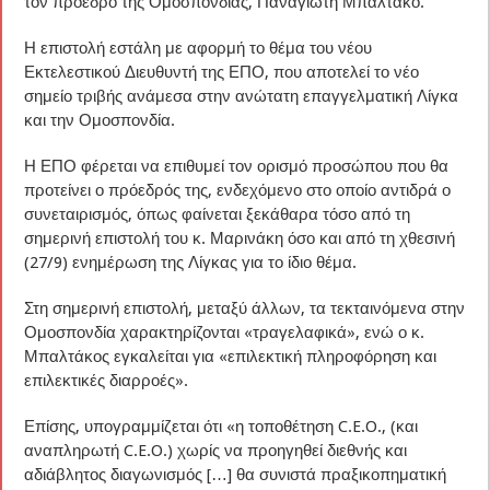
τον πρόεδρο της Ομοσπονδίας, Παναγιώτη Μπαλτάκο.
Η επιστολή εστάλη με αφορμή το θέμα του νέου
Εκτελεστικού Διευθυντή της ΕΠΟ, που αποτελεί το νέο
σημείο τριβής ανάμεσα στην ανώτατη επαγγελματική Λίγκα
και την Ομοσπονδία.
Η ΕΠΟ φέρεται να επιθυμεί τον ορισμό προσώπου που θα
προτείνει ο πρόεδρός της, ενδεχόμενο στο οποίο αντιδρά ο
συνεταιρισμός, όπως φαίνεται ξεκάθαρα τόσο από τη
σημερινή επιστολή του κ. Μαρινάκη όσο και από τη χθεσινή
(27/9) ενημέρωση της Λίγκας για το ίδιο θέμα.
Στη σημερινή επιστολή, μεταξύ άλλων, τα τεκταινόμενα στην
Ομοσπονδία χαρακτηρίζονται «τραγελαφικά», ενώ ο κ.
Μπαλτάκος εγκαλείται για «επιλεκτική πληροφόρηση και
επιλεκτικές διαρροές».
Επίσης, υπογραμμίζεται ότι «η τοποθέτηση C.E.O., (και
αναπληρωτή C.E.O.) χωρίς να προηγηθεί διεθνής και
αδιάβλητος διαγωνισμός […] θα συνιστά πραξικοπηματική