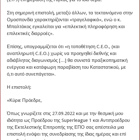
Στη σημερινή επιστολή, μεταξύ άλλων, τα τεκταινόμενα στην
Ομοσπονδία χαρακτηρίζονται «τραγελαφικά», ενώ ο κ.
Μπαλτάκος εγκαλείται για «επιλεκτική πληροφόρηση και
επιλεκτικές διαρροές».
Επίσης, υπογραμμίζεται ότι «η τοποθέτηση C.E.O., (και
αναπληρωτή C.E.O.) χωρίς να προηγηθεί διεθνής και
αδιάβλητος διαγωνισμός […] θα συνιστά πραξικοπηματική
ενέργεια και κατάφωρη παραβίαση του Καταστατικού, με
ό,τι αυτό συνεπάγεται».
Η επιστολή:
«Κύριε Πρόεδρε,
Όπως γνωρίζετε στις 27.09.2022 και με την θεσμική μου
ιδιότητα ως Προέδρου της Superleague 1 και Αντιπροέδρου
της Εκτελεστικής Επιτροπής της ΕΠΟ σας απέστειλα μια
επιστολή ενόψει της συνεδρίασης της ίδιας ημέρας και επί