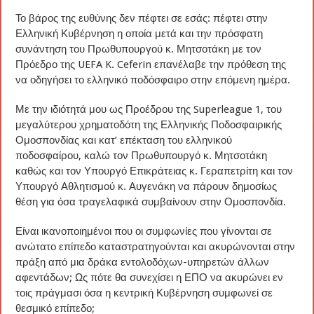
Το βάρος της ευθύνης δεν πέφτει σε εσάς: πέφτει στην
Ελληνική Κυβέρνηση η οποία μετά και την πρόσφατη
συνάντηση του Πρωθυπουργού κ. Μητσοτάκη με τον
Πρόεδρο της UEFA K. Ceferin επανέλαβε την πρόθεση της
να οδηγήσει το ελληνικό ποδόσφαιρο στην επόμενη ημέρα.
Με την ιδιότητά μου ως Προέδρου της Superleague 1, του
μεγαλύτερου χρηματοδότη της Ελληνικής Ποδοσφαιρικής
Ομοσπονδίας και κατ’ επέκταση του ελληνικού
ποδοσφαίρου, καλώ τον Πρωθυπουργό κ. Μητσοτάκη
καθώς και τον Υπουργό Επικράτειας κ. Γεραπετρίτη και τον
Υπουργό Αθλητισμού κ. Αυγενάκη να πάρουν δημοσίως
θέση για όσα τραγελαφικά συμβαίνουν στην Ομοσπονδία.
Είναι ικανοποιημένοι που οι συμφωνίες που γίνονται σε
ανώτατο επίπεδο καταστρατηγούνται και ακυρώνονται στην
πράξη από μια δράκα εντολοδόχων-υπηρετών άλλων
αφεντάδων; Ως πότε θα συνεχίσει η ΕΠΟ να ακυρώνει εν
τοις πράγμασι όσα η κεντρική Κυβέρνηση συμφωνεί σε
θεσμικό επίπεδο;