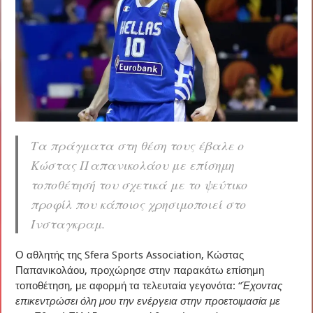
Τα πράγματα στη θέση τους έβαλε ο
Κώστας Παπανικολάου με επίσημη
τοποθέτησή του σχετικά με το ψεύτικο
προφίλ που κάποιος χρησιμοποιεί στο
Ίνσταγκραμ.
Ο αθλητής της Sfera Sports Association, Κώστας
Παπανικολάου, προχώρησε στην παρακάτω επίσημη
τοποθέτηση, με αφορμή τα τελευταία γεγονότα: “
Έχοντας
επικεντρώσει όλη μου την ενέργεια στην προετοιμασία με