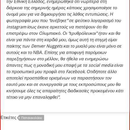
την Εθνική Ελλάδος, ενημερώθηκα ότι νωρίτερα στη
διάρκεια της σημερινής ημέρας κάποιος χρησιμοποίησε το
όνομά μου για να δημιουργήσει τις λάθος εντυπώσεις. Η
φωτογραφία μου που “ανέβηκε” σε ψεύτικο λογαριασμό του
instagram ίσως έκανε αρκετούς να πιστέψουν ότι θα
επιστρέψω στον Ολυμπιακό. Οι “ερυθρόλευκοι” ήταν και θα
είναι για πάντα στη καρδιά μου, όμως αυτή τη στιγμή είμαι
παίκτης των Denver Nuggets και το μυαλό μου είναι μόνο σε
αυτούς και το ΝΒΑ. Επίσης για αποφυγή παρόμοιων
παρεξηγήσεων στο μέλλον, θα ήθελα να ενημερώσω
άπαντες πως η μοναδική μου επαφή με τα social media είναι
το προσωπικό μου προφίλ στο Facebook. Οτιδήποτε άλλο
αποτελεί προσπάθεια ορισμένων να παραστήσουν τον
εαυτό μου και σε συνεργασία με τους εκπροσώπους μου θα
κινήσουμε όλες τις απαραίτητες διαδικασίες προκειμένου κάτι
τέτοιο να μην επαναληφθεί”.
Ετικέτες
Παπανικολάου