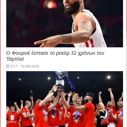
Ο Φουρνιέ έσπασε το ρεκόρ 32 χρόνων του
Τάρπλεϊ
9:27 - 15/06/2026