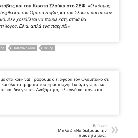
ντοβιτς και του Κώστα Σλούκα στο ΣΕΦ:
«
Ο κόσμος
δεχθεί και τον Ομπράντοβιτς κα τον Σλούκα και όποιον
κό. Δεν χρειάζεται να πούμε κάτι, απλά θα
 λόγος. Είναι απλά ένα παιχνίδι».
κός
Παπανικολάου
Φενέρ
υμε στα κόκκινα! Γράφουμε ό,τι αφορά τον Ολυμπιακό σε
ι όλα τα τμήματα του Ερασιτέχνη. Για ό,τι γίνεται και
εται και δεν γίνεται. Ανεξάρτητα, ειλικρινά και πάνω απ'
Επόμενο
Μπλατ: «Να δείξουμε την
ποιότητά μας»