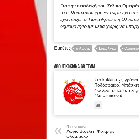
Για την υποδοχή του Ζέλικο Ομπρά
του Ολυμπιακού χρόνια τώρα έχει υπο
έχει παίξει σε Παναθηναϊκό ή Ολυμπια
δημιουργήσουμε θέμα χωρίς να υπάρχει
Ετικέτες
δηλώσεις
Ευρωλίγκα
Ολυμπια
About kokkina.gr TEAM
Στα kokkina.gr, γράφο
Ποδόσφαιρο, Μπάσκετ κα
δεν λέγεται και ό,τι λέγ
όλα... κόκκινα!
Προηγούμενο
Χωρίς Βέσελι η Φενέρ με
Ολυμπιακό