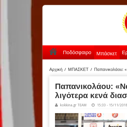
Ποδόσφαιρο
Ερ
Μπάσκετ
Αρχική
/
ΜΠΑΣΚΕΤ
/
Παπανικολάου: «
Παπανικολάου: «Να
λιγότερα κενά δια
kokkina.gr TEAM
15:33 - 15/11/201