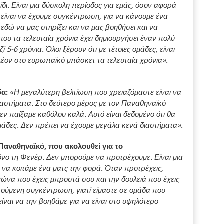
ίδι. Είναι μια δύσκολη περίοδος για εμάς, όσον αφορά
 είναι να έχουμε συγκέντρωση, για να κάνουμε ένα
εδώ να μας στηρίξει και να μας βοηθήσει και να
ου τα τελευταία χρόνια έχει δημιουργήσει έναν πολύ
ί 5-6 χρόνια. Όλοι ξέρουν ότι με τέτοιες ομάδες, είναι
λέον στο ευρωπαϊκό μπάσκετ τα τελευταία χρόνια».
δα:
«
Η μεγαλύτερη βελτίωση που χρειαζόμαστε είναι να
ιαστήματα. Στο δεύτερο μέρος με τον Παναθηναϊκό
ν παίξαμε καθόλου καλά. Αυτό είναι δεδομένο ότι θα
μάδες. Δεν πρέπει να έχουμε μεγάλα κενά διαστήματα».
Παναθηναϊκό, που ακολουθεί για το
ο τη Φενέρ. Δεν μπορούμε να προτρέχουμε. Είναι μια
να κοιτάμε ένα ματς την φορά. Όταν προτρέχεις,
ώνα που έχεις μπροστά σου και την δουλειά που έχεις
τούμενη συγκέντρωση, γιατί είμαστε σε ομάδα που
ίναι να την βοηθάμε για να είναι στο υψηλότερο