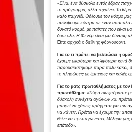
«
Είναι ένα δύσκολο εντός έδρας παιχν
το πρόγραμμα, αλλά τυχαίνει. Το θέμα
καλό παιχνίδι. Θέλουμε τον κόσμο μας 
παλέψουμε κόντρα σε έναν αντίπαλο π
δυνατό κορμό, με παίκτες που είναι μαζ
δύσκολα. Η Φενέρ είναι μια δύναμη π
Είπε αρχικά ο διεθνής φόργουορντ.
Για το τι πρέπει να βελτιώσει η ομά
έχουμε μικρότερα και λιγότερα κενά δ
παρουσιαστήκαμε πάρα πολύ κακοί, δε
το πληρώσεις με έμπειρες και καλές ο
Για το ματς πρωταθλήματος με τον 
πρωτάθλημα:
«Τώρα σκεφτόμαστε μόν
δύσκολη συνέχεια αγώνων και πρέπει 
μπορεί να χάσεις πράγματα για τον αγ
να κάνεις. Πρέπει να έχουμε την απαι
θέλει να πρωταγωνιστεί. Μέλημα μας ε
επίπεδο».