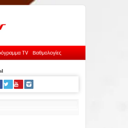
όγραμμα TV
Βαθμολογίες
al