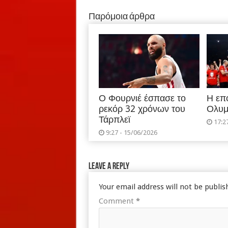
Παρόμοια άρθρα
Ο Φουρνιέ έσπασε το
Η επ
ρεκόρ 32 χρόνων του
Ολυμ
Τάρπλεϊ
17:2
9:27 - 15/06/2026
Leave a Reply
Your email address will not be publis
Comment
*