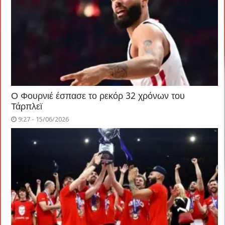
Ο Φουρνιέ έσπασε το ρεκόρ 32 χρόνων του
Τάρπλεϊ
9:27 - 15/06/2026