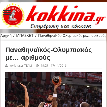
Αρχική
/
ΜΠΑΣΚΕΤ
/
Παναθηναϊκός-Ολυμπιακός με… αριθμούς
Παναθηναϊκός-Ολυμπιακός
με… αριθμούς
kokkina.gr TEAM
19:25 - 17/11/2016