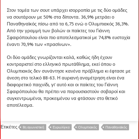
Στον τομέα των σουτ υπάρχει ισορροπία με τις δύο ομάδες
να σουτάρουν με 50% στα δίποντα. 36,9% μετράει ο
Παναθηναϊκός πίσω από τα 6,75 ενώ ο Ολυμπιακός 36,3%.
Από την γραμμή των βολών οι παίκτες του Γιάννη
Σφαιρόπουλου είναι πιο αποτελεσματικοί με 74,8% ευστοχία
έναντι 70,9% των «πρασίνων».
Οι δύο ομάδες γνωρίζονται καλά, καθώς ήδη έχουν
κοντραριστεί στο ελληνικό πρωτάθλημα, εκεί όπου ο
Ολυμπιακός δεν συνάντησε κανένα πρόβλημα κι έφτασε με
άνεση στο τελικό 88-63. Η αυριανή αναμέτρηση είναι ένα
διαφορετικό παιχνίδι, γι’ αυτό και οι παίκτες του Γιάννη
Σφαιρόπουλου θα πρέπει να παρουσιαστούν σοβαροί και
συγκεντρωμένοι, προκειμένου να φτάσουν στο θετικό
αποτέλεσμα.
Ετικέτες
8η αγωνιστική
Ευρωλίγκα
Ολυμπιακός
Παναθηναϊκός