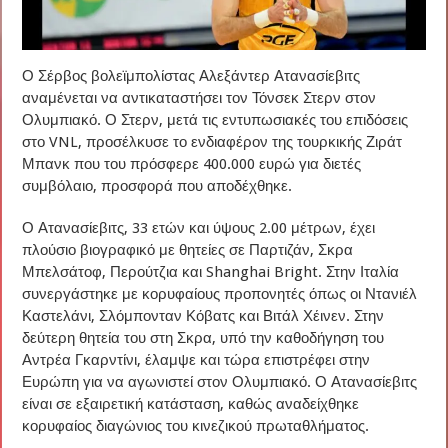
Ο Σέρβος βολεϊμπολίστας Αλεξάντερ Ατανασίεβιτς
αναμένεται να αντικαταστήσει τον Τόνσεκ Στερν στον
Ολυμπιακό. Ο Στερν, μετά τις εντυπωσιακές του επιδόσεις
στο VNL, προσέλκυσε το ενδιαφέρον της τουρκικής Ζιράτ
Μπανκ που του πρόσφερε 400.000 ευρώ για διετές
συμβόλαιο, προσφορά που αποδέχθηκε.
Ο Ατανασίεβιτς, 33 ετών και ύψους 2.00 μέτρων, έχει
πλούσιο βιογραφικό με θητείες σε Παρτιζάν, Σκρα
Μπελσάτοφ, Περούτζια και Shanghai Bright. Στην Ιταλία
συνεργάστηκε με κορυφαίους προπονητές όπως οι Ντανιέλ
Καστελάνι, Σλόμπονταν Κόβατς και Βιτάλ Χέινεν. Στην
δεύτερη θητεία του στη Σκρα, υπό την καθοδήγηση του
Αντρέα Γκαρντίνι, έλαμψε και τώρα επιστρέφει στην
Ευρώπη για να αγωνιστεί στον Ολυμπιακό. Ο Ατανασίεβιτς
είναι σε εξαιρετική κατάσταση, καθώς αναδείχθηκε
κορυφαίος διαγώνιος του κινεζικού πρωταθλήματος.