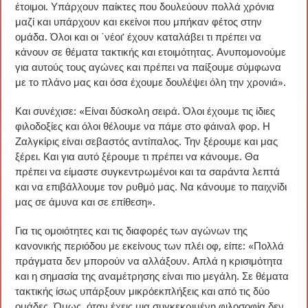
έτοιμοι. Υπάρχουν παίκτες που δουλεύουν πολλά χρόνια
μαζί και υπάρχουν και εκείνοι που μπήκαν φέτος στην
ομάδα. Όλοι και οι ΄νέοι’ έχουν καταλάβει τι πρέπει να
κάνουν σε θέματα τακτικής και ετοιμότητας. Ανυπομονούμε
για αυτούς τους αγώνες και πρέπει να παίξουμε σύμφωνα
με το πλάνο μας και όσα έχουμε δουλέψει όλη την χρονιά».
Και συνέχισε: «Είναι δύσκολη σειρά. Όλοι έχουμε τις ίδιες
φιλοδοξίες και όλοι θέλουμε να πάμε στο φάιναλ φορ. Η
Ζαλγκίρις είναι σεβαστός αντίπαλος. Την ξέρουμε και μας
ξέρει. Και για αυτό ξέρουμε τι πρέπει να κάνουμε. Θα
πρέπει να είμαστε συγκεντρωμένοι και τα σαράντα λεπτά
και να επιβάλλουμε τον ρυθμό μας. Να κάνουμε το παιχνίδι
μας σε άμυνα και σε επίθεση».
Για τις ομοιότητες και τις διαφορές των αγώνων της
κανονικής περιόδου με εκείνους των πλέι οφ, είπε: «Πολλά
πράγματα δεν μπορούν να αλλάξουν. Απλά η κρισιμότητα
και η σημασία της αναμέτρησης είναι πιο μεγάλη. Σε θέματα
τακτικής ίσως υπάρξουν μικρόεκπλήξεις και από τις δύο
ομάδες. Όμως, όταν έχεις μια συγκεκριμένη φιλοσοφία δεν