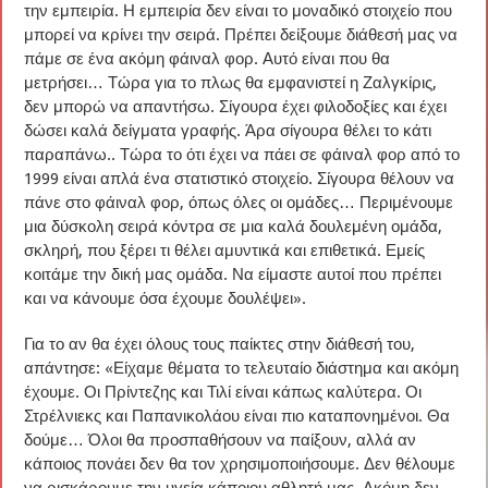
την εμπειρία. Η εμπειρία δεν είναι το μοναδικό στοιχείο που
μπορεί να κρίνει την σειρά. Πρέπει δείξουμε διάθεσή μας να
πάμε σε ένα ακόμη φάιναλ φορ. Αυτό είναι που θα
μετρήσει… Τώρα για το πλως θα εμφανιστεί η Ζαλγκίρις,
δεν μπορώ να απαντήσω. Σίγουρα έχει φιλοδοξίες και έχει
δώσει καλά δείγματα γραφής. Άρα σίγουρα θέλει το κάτι
παραπάνω.. Τώρα το ότι έχει να πάει σε φάιναλ φορ από το
1999 είναι απλά ένα στατιστικό στοιχείο. Σίγουρα θέλουν να
πάνε στο φάιναλ φορ, όπως όλες οι ομάδες… Περιμένουμε
μια δύσκολη σειρά κόντρα σε μια καλά δουλεμένη ομάδα,
σκληρή, που ξέρει τι θέλει αμυντικά και επιθετικά. Εμείς
κοιτάμε την δική μας ομάδα. Να είμαστε αυτοί που πρέπει
και να κάνουμε όσα έχουμε δουλέψει».
Για το αν θα έχει όλους τους παίκτες στην διάθεσή του,
απάντησε: «Είχαμε θέματα το τελευταίο διάστημα και ακόμη
έχουμε. Οι Πρίντεζης και Τιλί είναι κάπως καλύτερα. Οι
Στρέλνιεκς και Παπανικολάου είναι πιο καταπονημένοι. Θα
δούμε… Όλοι θα προσπαθήσουν να παίξουν, αλλά αν
κάποιος πονάει δεν θα τον χρησιμοποιήσουμε. Δεν θέλουμε