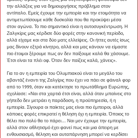
την αλλάζεις για να δημιουργήσεις πρόβλημα στον
αντίπαλο. Εμείς έχουμε την εμπειρία και την ετοιμότητα να
αντιμετωπίσουμε κάθε δυσκολία που θα προκύψει μέσα
στον αγώνα. Το πιο σημαντικό είναι η αυτοσυγκέντρωση. Η
Ζαλγκίρις μας κέρδισε δύο φορές στην κανονική περίοδο,
αλλά είχαμε και στα δύο ματς ελλείψεις. Οι ήττες αυτές ίσως
μας δίνουν εξτρά κίνητρο, αλλά και μας κάνουν να είμαστε
πιο έτοιμοι ξέρουμε πως αν δεν παίξουμε καλά θα χάσουμε.
Έτσι είναι τα πλέι οφ. Όταν δεν παίζεις καλά, χάνεις».
Για το αν η εμπειρία του Ολυμπιακού είναι το μεγάλο του
αβαντάζ έναντι της Ζαλγίρις που έχει να πάει σε φάιναλ φορ
από το 1999, όταν και κατέκτησε το πρωτάθλημα Ευρώπης,
σχολίασε: «Ναι στα χαρτιά έτσι είναι, αλλά όταν μπαίνεις στο
γήπεδο δεν μετράει η παράδοση, η προϋπηρεσία, ή η
εμπειρία. Σίγουρα οι παίκτες μας είναι πιο έμπειροι, αλλά
κάποιες φορές επικρατεί η θέληση όχι η εμπειρία. Όποιος το
θέλει πιο πολύ θα το πάρει… Ναι μεν έχουμε την εμπειρία,
αλλά στον αθλητισμό έχει φανεί πως και μια άπειρη με
ενθουσιασμό, θέληση και αυταπάρνηση μπορεί να κερδίσει