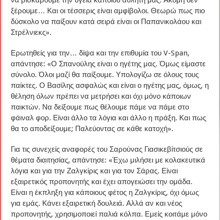
να ρισκάρουμε την υγεία κάποιου αθλητή μας. Ακόμη δεν
ξέρουμε… Και οι τέσσερις είναι αμφίβολοι. Θεωρώ πως πιο
δύσκολο να παίξουν κατά σειρά είναι οι Παπανικολάου και
Στρέλνιεκς».
Ερωτηθείς για την… δίψα και την επιθυμία του V-Span,
απάντησε: «Ο Σπανούλης είναι ο ηγέτης μας. Όμως είμαστε
σύνολο. Όλοι μαζί θα παίξουμε. Υπολογίζω σε όλους τους
παίκτες. Ο Βασίλης ασφαλώς και είναι ο ηγέτης μας, όμως, η
θέληση όλων πρέπει να μετρήσει και όχι μόνο κάποιων
παικτών. Να δείξουμε πως θέλουμε πάμε να πάμε στο
φάιναλ φορ. Είναι άλλο τα λόγια και άλλο η πράξη. Και πως
θα το αποδείξουμε; Παλεύοντας σε κάθε κατοχή».
Για τις συνεχείς αναφορές του Σαρούνας Γιασικεβίτσιούς σε
θέματα διαιτησίας, απάντησε: «Έχω μιλήσει με κολακευτικά
λόγια και για την Ζαλγκίρις και για τον Σάρας. Είναι
εξαιρετικός προπονητής και έχει απογειώσει την ομάδα.
Είναι η έκπληξη για κάποιους φέτος η Ζαλγκίρις, όχι όμως
για εμάς. Κάνει εξαιρετική δουλειά. Αλλά αν και νέος
προπονητής, χρησιμοποιεί παλιά κόλπα. Εμείς κοιτάμε μόνο