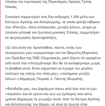
πλαίσιο του εορτασμού της Παγκόσμιας Ημέρας Τρίτης
Ηλικίας.
Συνολικά συμμετείχαν στις δύο εκδρομές 1.300 μέλη των
Κέντρων Αγάπης και Αλληλεγγύης, τα οποία φιλοξενήθηκαν
στο «Ράντζο», όπου απόλαυσαν, μεταξύ άλλων, γεύμα με
πλούσιο μπουφέ και ζωντανή μουσική. Επίσης, συμμετείχαν
σε ψυχαγωγικές δραστηριότητες.
«Σε όλη αυτή την προσπάθεια, πάντα, εκτός των
συνεργατών μου ευχαριστούμε και τον Βαγγέλη Μαρινάκη
τον Πρόεδρο της ΠΑΕ Ολυμπιακός, γιατί ξέρετε ότι ορισμένα
από αυτά που επιτυγχάνουμε δεν θα τα καταφέρναμε χωρίς
τη βοήθεια αυτή. Είναι σημαντικό να έχουμε τον μεγάλο
σύλλογο της πόλης στο πλάι μας», επεσήμανε μεταξύ
άλλων ο Δήμαρχος Πειραιά, κ. Γιάννης Μώραλης.
«Φιλοδοξία μας, του Δημάρχου πάνω από όλα που το έχει
«περάσει» και σε εμένα και εγώ ως έμπειρος που οκτώ
χρόνια Δήμαρχος τα γνωρίζω αυτά, ήταν τα Κέντρα Αγάπης
και Αλληλεγγύης του Δήμου, να είναι τα πρώτα στην