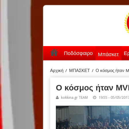
Ποδόσφαιρο
Ερ
Μπάσκετ
Αρχική
/
ΜΠΑΣΚΕΤ
/
Ο κόσμος ήταν M
Ο κόσμος ήταν MVP
kokkina.gr TEAM
19:55 - 05/05/201