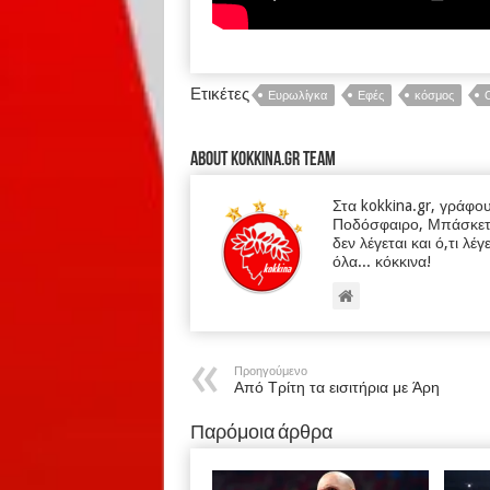
Ετικέτες
Ευρωλίγκα
Εφές
κόσμος
About kokkina.gr TEAM
Στα kokkina.gr, γράφο
Ποδόσφαιρο, Μπάσκετ κα
δεν λέγεται και ό,τι λέγ
όλα... κόκκινα!
Προηγούμενο
Από Τρίτη τα εισιτήρια με Άρη
Παρόμοια άρθρα