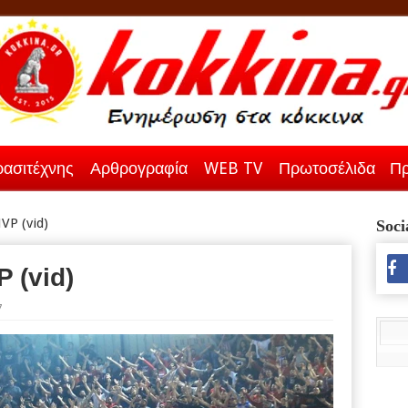
ασιτέχνης
Αρθρογραφία
WEB TV
Πρωτοσέλιδα
Πρ
VP (vid)
Soci
 (vid)
7