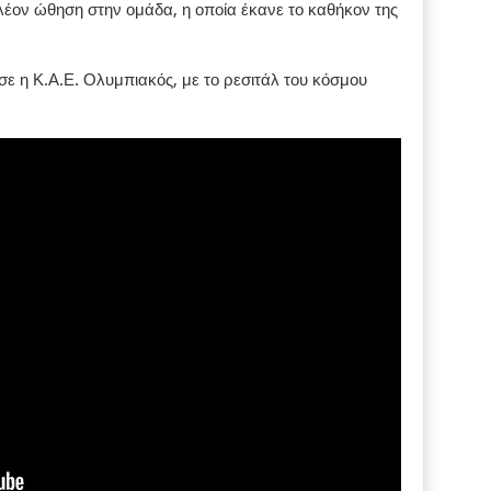
λέον ώθηση στην ομάδα, η οποία έκανε το καθήκον της
σε η Κ.Α.Ε. Ολυμπιακός, με το ρεσιτάλ του κόσμου