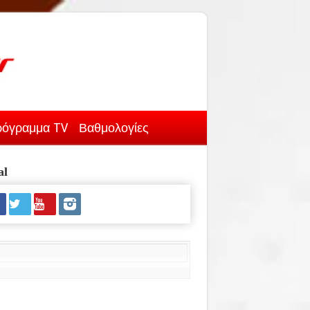
όγραμμα TV
Βαθμολογίες
al