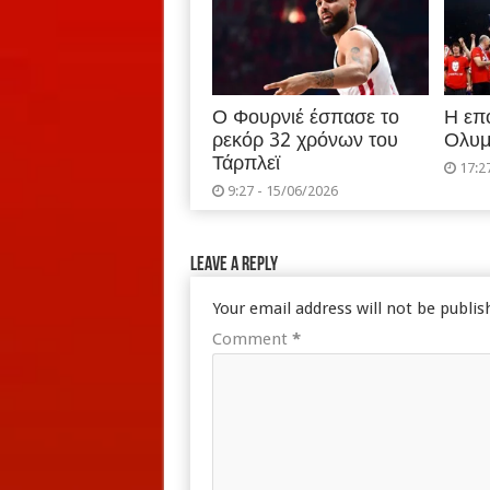
Ο Φουρνιέ έσπασε το
Η επ
ρεκόρ 32 χρόνων του
Ολυμ
Τάρπλεϊ
17:2
9:27 - 15/06/2026
Leave a Reply
Your email address will not be publis
Comment
*